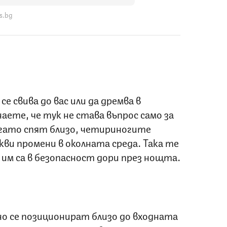
s.bg
се свива до вас или да дремва в
аете, че тук не става въпрос само за
огато спят близо, четириногите
кви промени в околната среда. Така те
им са в безопасност дори през нощта.
 се позиционират близо до входната