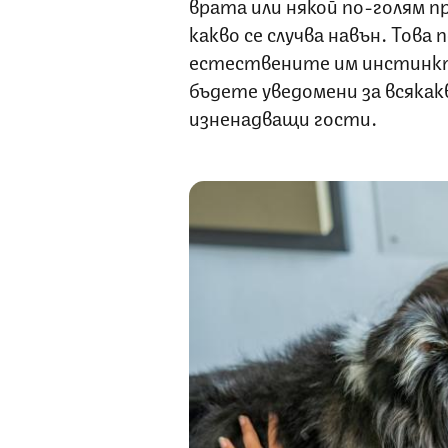
врата или някой по-голям п
какво се случва навън. Това
естествените им инстинкти
бъдете уведомени за всякак
изненадващи гости.