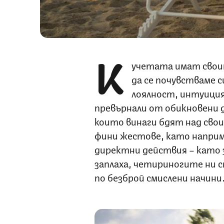
К
учетата имат свои
да се почувстваме с
лоялност, интуиция
превърнали от обикновени 
които винаги бдят над свои
фини жестове, като наприме
директни действия – като 
заплаха, четириногите ни 
по безброй смислени начини