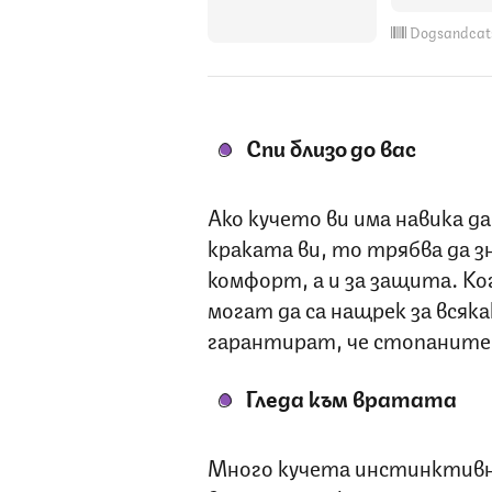
Dogsandcat
Спи близо до вас
Ако кучето ви има навика да 
краката ви, то трябва да зн
комфорт, а и за защита. К
могат да са нащрек за всяка
гарантират, че стопаните 
Гледа към вратата
Много кучета инстинктивно