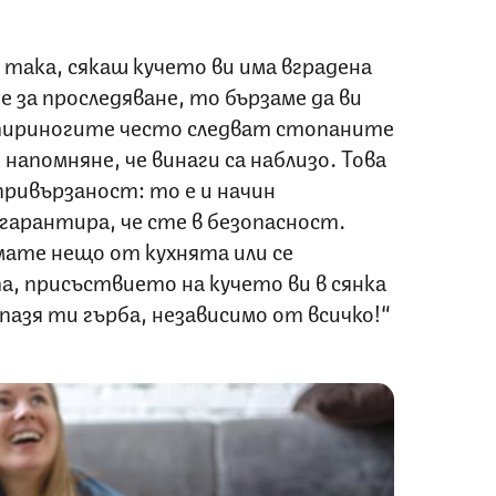
 така, сякаш кучето ви има вградена
 за проследяване, то бързаме да ви
етириногите често следват стопаните
 напомняне, че винаги са наблизо. Това
 привързаност: то е и начин
гарантира, че сте в безопасност.
мате нещо от кухнята или се
 присъствието на кучето ви в сянка
 пазя ти гърба, независимо от всичко!“