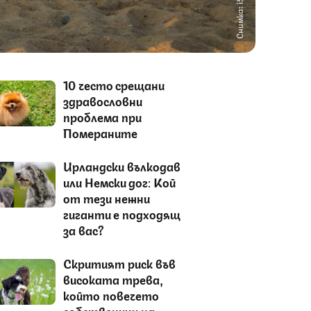
Снимка: iStock
10 често срещани
здравословни
проблема при
Помераните
Ирландски вълкодав
или Немски дог: Кой
от тези нежни
гиганти е подходящ
за вас?
Скритият риск във
високата трева,
който повечето
собственици на