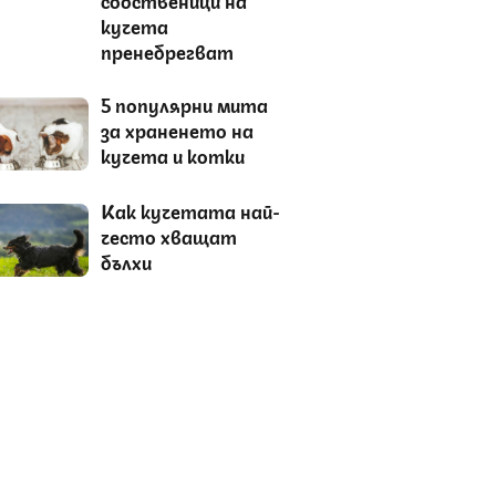
кучета
пренебрегват
5 популярни мита
за храненето на
кучета и котки
Как кучетата най-
често хващат
бълхи