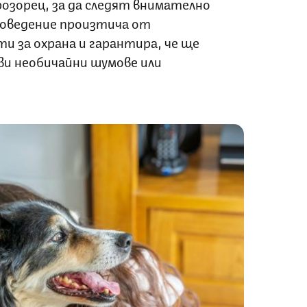
розорец, за да следят внимателно
 поведение произтича от
 за охрана и гарантира, че ще
ви необичайни шумове или