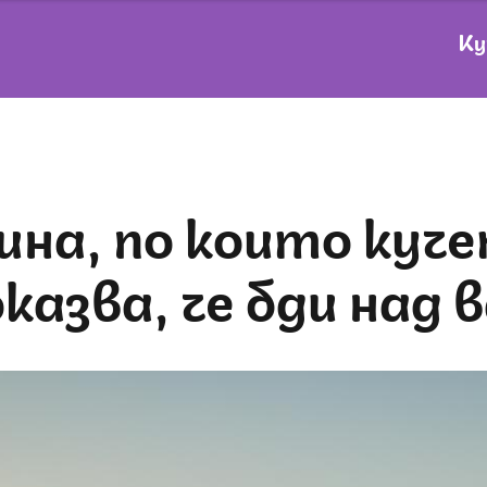
Ку
казва, че бди над 