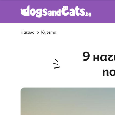
Начало
Кучета
9 начина, по които кучето ви
по