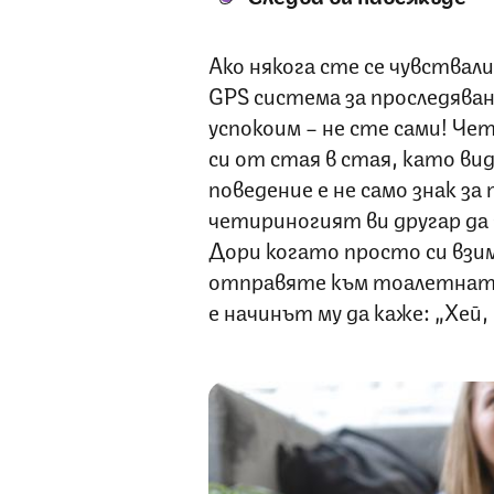
Ако някога сте се чувствали
GPS система за проследяване
успокоим – не сте сами! Ч
си от стая в стая, като вид
поведение е не само знак за
четириногият ви другар да 
Дори когато просто си взи
отправяте към тоалетната,
е начинът му да каже: „Хей,