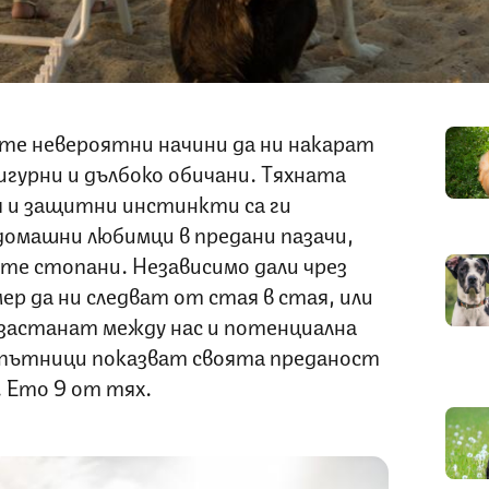
те невероятни начини да ни накарат
игурни и дълбоко обичани. Тяхната
 и защитни инстинкти са ги
домашни любимци в предани пазачи,
те стопани. Независимо дали чрез
р да ни следват от стая в стая, или
застанат между нас и потенциална
спътници показват своята преданост
. Ето 9 от тях.