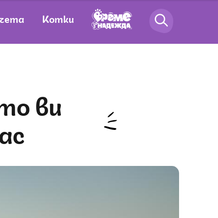
чета
Котки
вас