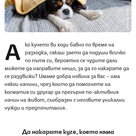
Снимка: iStock
А
ко кучето ви ходи бавно по време на
разходка, сякаш заето да подуши всичко
по пътя си, вероятно се чудите дали
можете да направите нещо, за да го накарате да
се раздвижи? Имаме добра новина за вас – има
някои начини, чрез които да помогнете на
косматия си другар да прегърне по-активния
начин на живот, съобразен с неговите уникални
нужди и предпочитания.
Да накарате куче, което няма