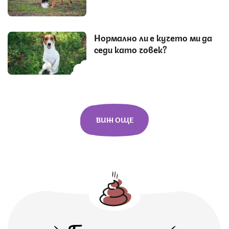
Нормално ли е кучето ми да
седи като човек?
ВИЖ ОЩЕ