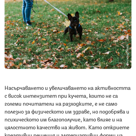
Снимка: iStock
Насърчаването и увеличаването на активността
с висок интензитет при кучета, които не са
големи почитатели на разходките, е не само
полезно за физическото им здраве, но подобрява и
психическото им благополучие, като влияе и на
цялостното качество на живот. Като откриете
креативни решения и алтернативни форми на