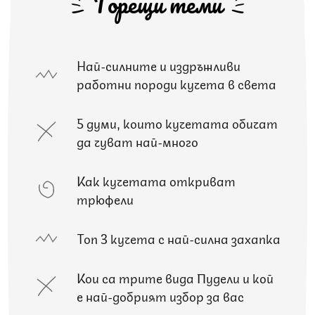
Горещи теми
Най-силните и издръжливи
работни породи кучета в света
5 думи, които кучетата обичат
да чуват най-много
Как кучетата откриват
трюфели
Топ 3 кучета с най-силна захапка
Кои са трите вида Пудели и кой
е най-добрият избор за вас