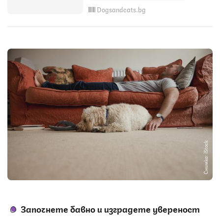
Dogsandcats.bg
Снимка: iStock
Започнете бавно и изградете увереност