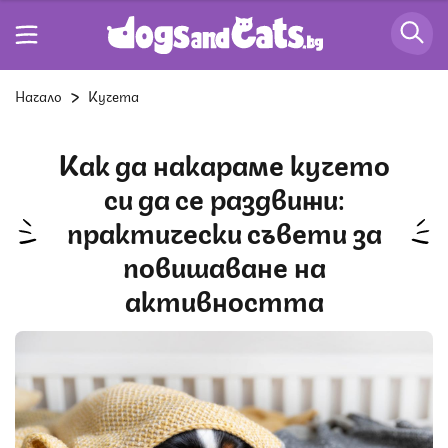
Начало
Кучета
Как да накараме кучето
си да се раздвижи:
практически съвети за
повишаване на
активността