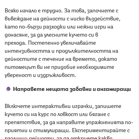
Всяко начало е трудно. За това, започнете с
въвеждане на дейности с ниско въздействие,
като по-бързи разходки или нежни игри на
донасяне, за да улесните кучето си в
прехода. Постепенно увеличавайте
интензивността и продължителността на
дейностите с течение на времето, докато
питомецът ви не придобие необходимите
увереност и издръжливост.
Направете нещата забавни и ангажиращи
Включете интерактивни играчки, запишете
кучето си на курс по ловкост или бягане с
препятствия, за да направите упражненията по-
приятни и стимулиращи. Експериментирайте с
различни дейности, за да откриете какво