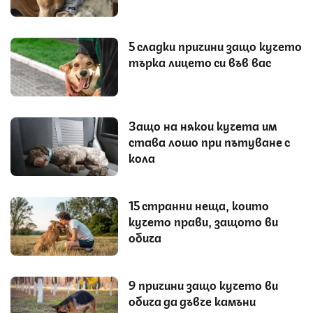
5 сладки причини защо кучето
търка лицето си във вас
Защо на някои кучета им
става лошо при пътуване с
кола
15 странни неща, които
кучето прави, защото ви
обича
9 причини защо кучето ви
обича да дъвче камъни