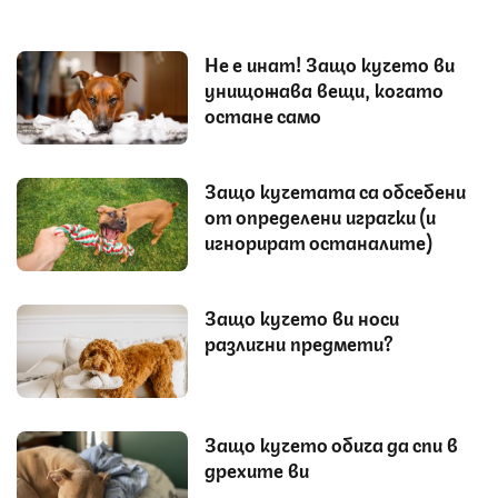
Не е инат! Защо кучето ви
унищожава вещи, когато
остане само
Защо кучетата са обсебени
от определени играчки (и
игнорират останалите)
Защо кучето ви носи
различни предмети?
Защо кучето обича да спи в
дрехите ви