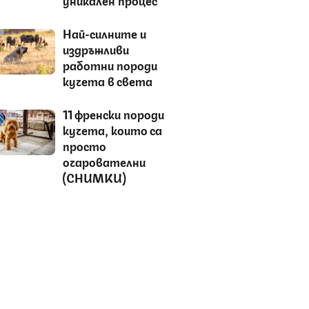
Най-силните и
издръжливи
работни породи
кучета в света
11 френски породи
кучета, които са
просто
очарователни
(СНИМКИ)