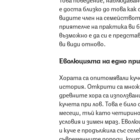
е доста близко до това как
видите член на семействот
приятелче на практика ви 
възможно е да си е предста
ви види отново.
Еволюцията на едно пр
Хората са опитомявали куч
история. Открити са множе
древните хора са използван
кучета при лов. Това е било
месеци, тъй като четирин
условия и зимен мраз. Ево
и куче е продължила със сел
съвременните породи, коит