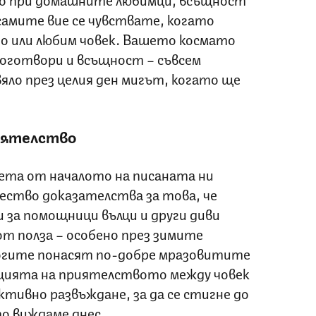
 самите вие се чувствате, когато
о или любим човек. Вашето космато
боготвори и всъщност – съвсем
вяло през целия ден мигът, когато ще
иятелство
ета от началото на писаната ни
ство доказателства за това, че
и за помощници вълци и други диви
 от полза – особено през зимите
огите понасят по-добре мразовитите
люцията на приятелството между човек
ективно развъждане, за да се стигне до
о виждаме днес.