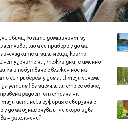
куче обича, когато домашният му
щастливо, щом се прибере у дома.
ай-сладките и мили неща, които
ай-студените ни, тежки дни, е именно
ашка и побутване с влажен нос на
то се приберем у дома. И тези големи,
да устоим! Замисляли ли сте се обаче,
дправена радост от страна на
тази истинска еуфория е свързана с
у дома ознаменува и, че скоро идва
ва – за хранене?