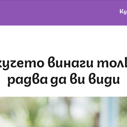
Ку
радва да ви види