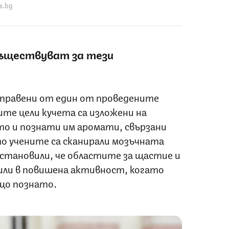
s.bg
ъществуват за тези
правени от един от проведените
те цели кучета са изложени на
то и познати им аромати, свързани
то учените са сканирали мозъчната
становили, че областите за щастие и
ли в повишена активност, когато
що познато.