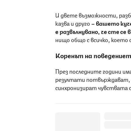
И двете възможности, разби
казва и друго
– вашето куче
е развълнувано, че сте се 
нищо общо с всичко, което 
Коренът на поведение
През последните години има
резултати потвърждават, ч
синхронизират чувствата с