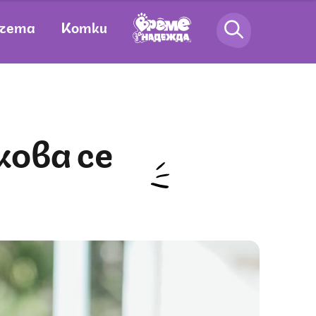
чета
Котки