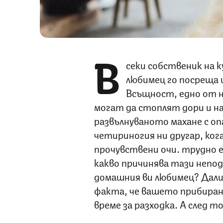
В
секи собственик на 
любимец го посреща 
Всъщност, едно от н
могат да стоплят дори и н
развълнуваното махане с оп
четириногия ни другар, кога
прочувствени очи… трудно е 
какво причинява тази непо
домашния ви любимец? Дали 
факта, че вашето прибиране 
време за разходка. А след то