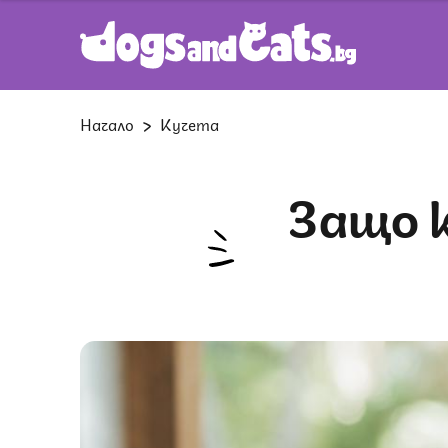
Начало
Кучета
Защо кучето винаги толкова се