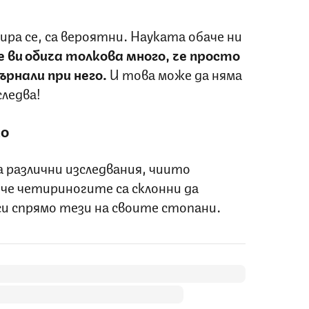
ра се, са вероятни. Науката обаче ни
 ви обича толкова много, че просто
върнали при него.
И това може да няма
следва!
то
 различни изследвания, чиито
е четириногите са склонни да
и спрямо тези на своите стопани.