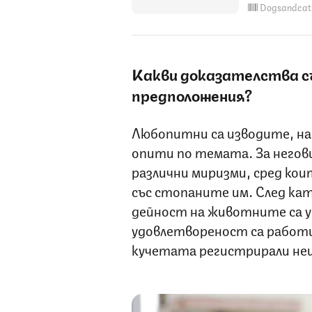
Dogsandcat
Какви доказателства с
предположения?
Любопитни са изводите, на
опити по темата. За негови
различни миризми, сред кои
със стопаните им. След ка
дейност на животните са у
удовлетвореност са работи
кучетата регистрирали не