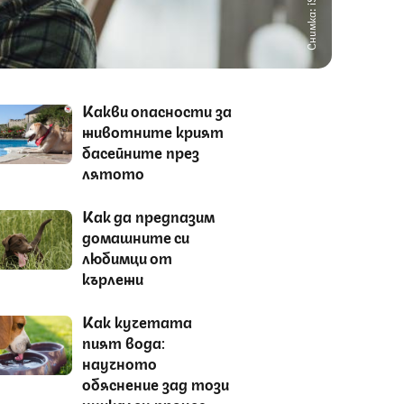
Снимка: iStock
Какви опасности за
животните крият
басейните през
лятото
Как да предпазим
домашните си
любимци от
кърлежи
Как кучетата
пият вода:
научното
обяснение зад този
уникален процес