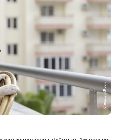
Снимка: iStock
но при домашните любимци, всъщност