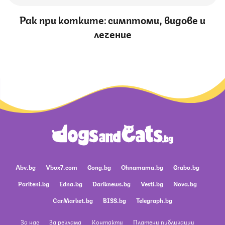
Рак при котките: симптоми, видове и
лечение
Abv.bg
Vbox7.com
Gong.bg
Ohnamama.bg
Grabo.bg
Pariteni.bg
Edna.bg
Dariknews.bg
Vesti.bg
Nova.bg
CarMarket.bg
BISS.bg
Telegraph.bg
За нас
За реклама
Контакти
Платени публикации