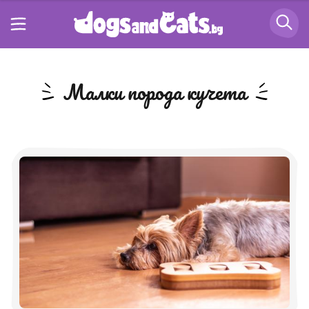
малки порода кучета