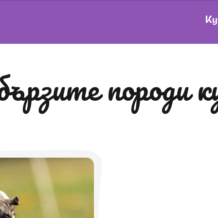
Ку
-бързите породи 