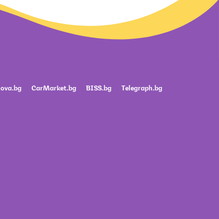
ova.bg
CarMarket.bg
BISS.bg
Telegraph.bg