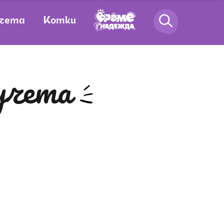
чета
Котки
кучета