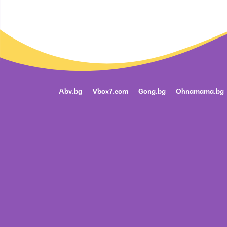
Abv.bg
Vbox7.com
Gong.bg
Ohnamama.bg