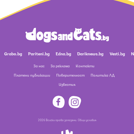
Grabo.bg
Pariteni.bg
Edna.bg
Dariknews.bg
Vesti.bg
N
За нас
За реклама
Контакти
Платени публикации
Поверителност
Политика ЛД
Известия
2026 Всички права запазени.
Общи условия