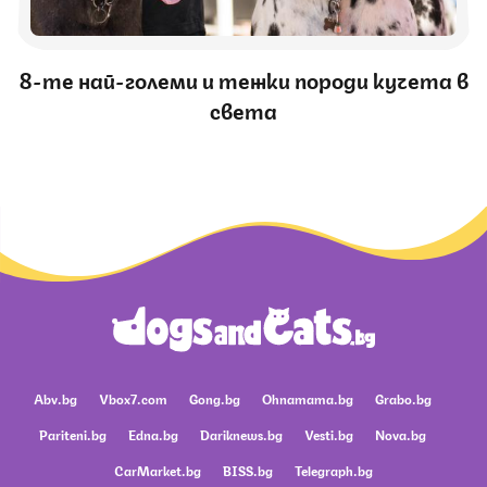
8-те най-големи и тежки породи кучета в
света
Abv.bg
Vbox7.com
Gong.bg
Ohnamama.bg
Grabo.bg
Pariteni.bg
Edna.bg
Dariknews.bg
Vesti.bg
Nova.bg
CarMarket.bg
BISS.bg
Telegraph.bg