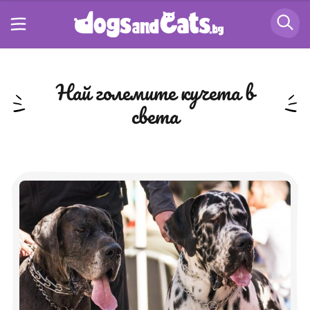
най големите кучета в
света