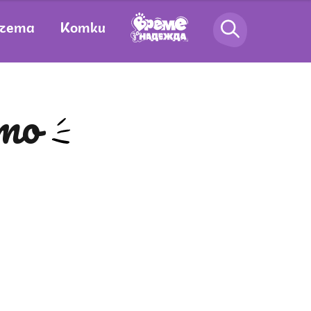
чета
Котки
ето