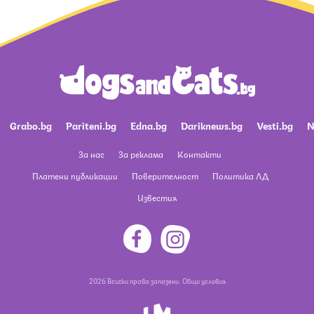
Grabo.bg
Pariteni.bg
Edna.bg
Dariknews.bg
Vesti.bg
N
За нас
За реклама
Контакти
Платени публикации
Поверителност
Политика ЛД
Известия
2026 Всички права запазени.
Общи условия