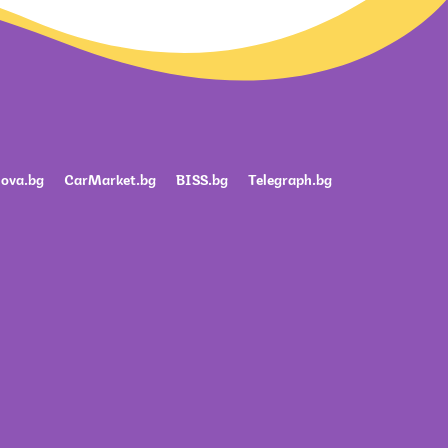
ova.bg
CarMarket.bg
BISS.bg
Telegraph.bg