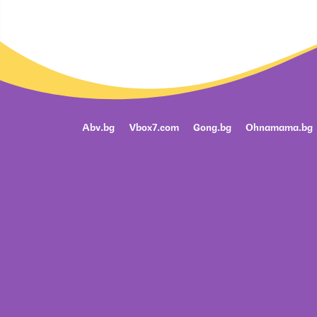
Abv.bg
Vbox7.com
Gong.bg
Ohnamama.bg