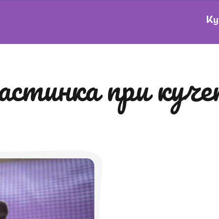
Ку
настинка при куч