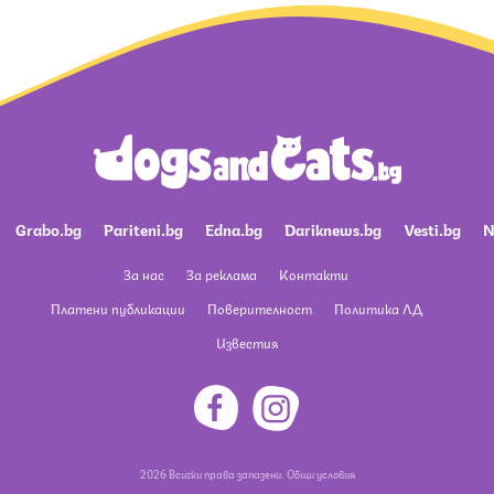
Grabo.bg
Pariteni.bg
Edna.bg
Dariknews.bg
Vesti.bg
N
За нас
За реклама
Контакти
Платени публикации
Поверителност
Политика ЛД
Известия
2026 Всички права запазени.
Общи условия