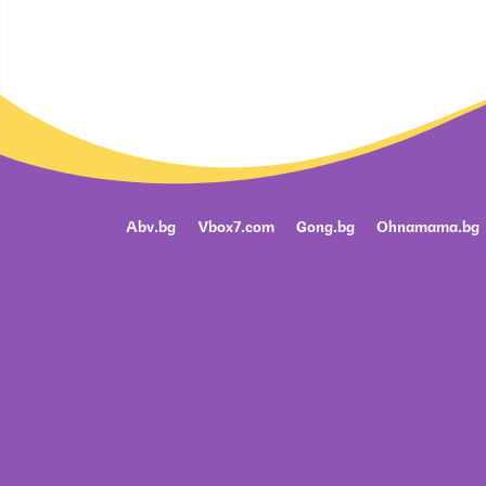
Abv.bg
Vbox7.com
Gong.bg
Ohnamama.bg