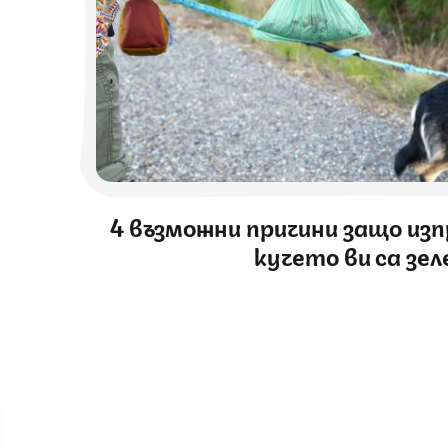
4 възможни причини защо из
кучето ви са зел