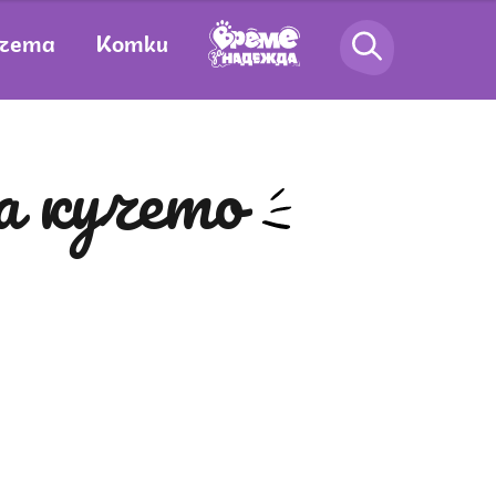
чета
Котки
а кучето