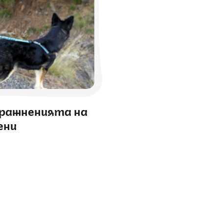
пражненията на
ени