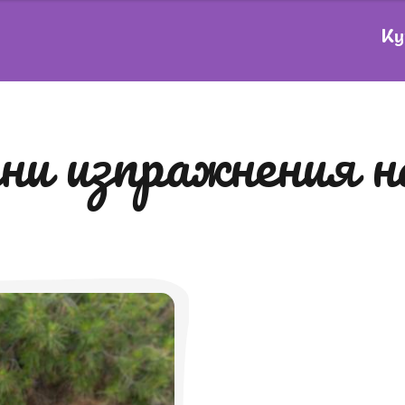
Ку
лни изпражнения н