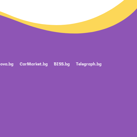
ova.bg
CarMarket.bg
BISS.bg
Telegraph.bg