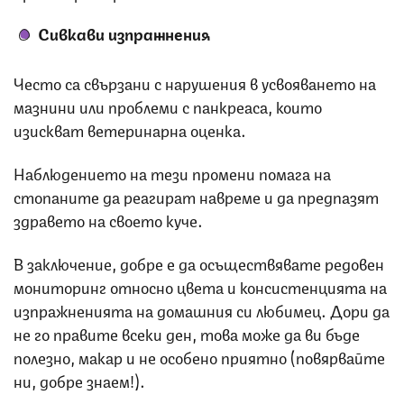
Сивкави изпражнения
Често са свързани с нарушения в усвояването на
мазнини или проблеми с панкреаса, които
изискват ветеринарна оценка.
Наблюдението на тези промени помага на
стопаните да реагират навреме и да предпазят
здравето на своето куче.
В заключение, добре е да осъществявате редовен
мониторинг относно цвета и консистенцията на
изпражненията на домашния си любимец. Дори да
не го правите всеки ден, това може да ви бъде
полезно, макар и не особено приятно (повярвайте
ни, добре знаем!).