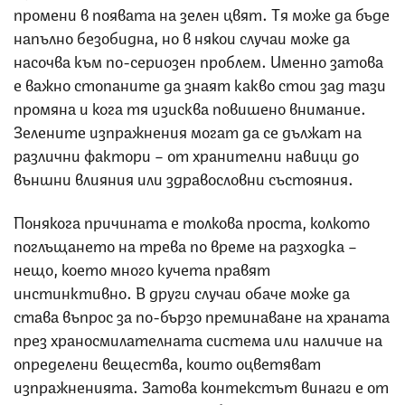
промени в появата на зелен цвят. Тя може да бъде
напълно безобидна, но в някои случаи може да
насочва към по-сериозен проблем. Именно затова
е важно стопаните да знаят какво стои зад тази
промяна и кога тя изисква повишено внимание.
Зелените изпражнения могат да се дължат на
различни фактори – от хранителни навици до
външни влияния или здравословни състояния.
Понякога причината е толкова проста, колкото
поглъщането на трева по време на разходка –
нещо, което много кучета правят
инстинктивно. В други случаи обаче може да
става въпрос за по-бързо преминаване на храната
през храносмилателната система или наличие на
определени вещества, които оцветяват
изпражненията. Затова контекстът винаги е от