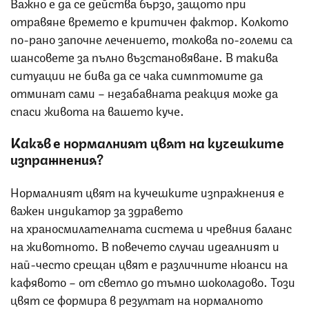
Важно е да се действа бързо, защото при
отравяне времето е критичен фактор. Колкото
по-рано започне лечението, толкова по-големи са
шансовете за пълно възстановяване. В такива
ситуации не бива да се чака симптомите да
отминат сами – незабавната реакция може да
спаси живота на вашето куче.
Какъв е нормалният цвят на кучешките
изпражнения?
Нормалният цвят на кучешките изпражнения е
важен индикатор за здравето
на храносмилателната система и чревния баланс
на животното. В повечето случаи идеалният и
най-често срещан цвят е различните нюанси на
кафявото – от светло до тъмно шоколадово. Този
цвят се формира в резултат на нормалното