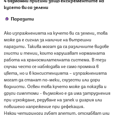
кучето ви са зелени
Паразити
Ако изпражненията на кучето ви са зелени, това
може да е сигнал за наличие на вътрешни
паразити. Такива могат да са различните видове
глисти и тении, които нарушават нормалната
работа на храносмилателната система. В тези
случаи често се наблюдава не само промяна в
цвета, но и в консистенцията – изпражненията
могат да станат по-меки, слузести или дори
воднисти. Освен това кучето може да показва и
други симптоми - възможно е да има затруднения
при изхождане, редуване на запек и диария или
повишено напрежение при дефекация.
Някои четириноги губят апетит, отслабват или