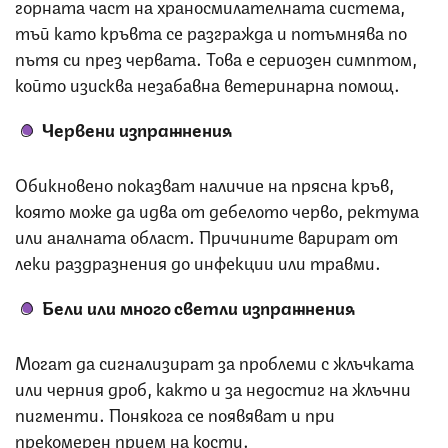
горната част на храносмилателната система,
тъй като кръвта се разгражда и потъмнява по
пътя си през червата. Това е сериозен симптом,
който изисква незабавна ветеринарна помощ.
Червени изпражнения
Обикновено показват наличие на прясна кръв,
която може да идва от дебелото черво, ректума
или аналната област. Причините варират от
леки раздразнения до инфекции или травми.
Бели или много светли изпражнения
Могат да сигнализират за проблеми с жлъчката
или черния дроб, както и за недостиг на жлъчни
пигменти. Понякога се появяват и при
прекомерен прием на кости.