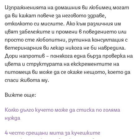
Изпражненията на домашния ви любимец могат
да ви кажат повече за неговото здраве,
отколкото си мислите. Ако към различния им
цвят забележите и промени в поведението или
просто сте любопитни, рутинна консултация с
ветеринарния ви лекар никога не би навредила.
Дори напротив – понякога една бърза проверка на
цвета и структурата на екскрементите на
питомеца ви може да се окаже нещото, което да
спаси живота му.
Вижте още:
Колко дълго кучето може да стиска по голяма
нужда
4 често срещани мита за кучешките