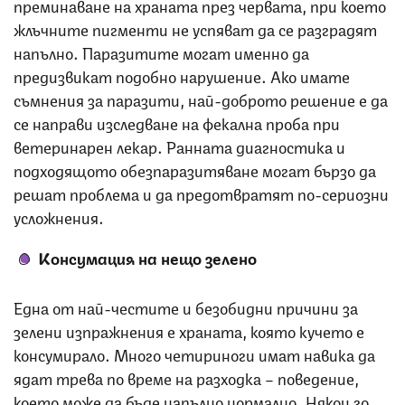
преминаване на храната през червата, при което
жлъчните пигменти не успяват да се разградят
напълно. Паразитите могат именно да
предизвикат подобно нарушение. Ако имате
съмнения за паразити, най-доброто решение е да
се направи изследване на фекална проба при
ветеринарен лекар. Ранната диагностика и
подходящото обезпаразитяване могат бързо да
решат проблема и да предотвратят по-сериозни
усложнения.
Консумация на нещо зелено
Една от най-честите и безобидни причини за
зелени изпражнения е храната, която кучето е
консумирало. Много четириноги имат навика да
ядат трева по време на разходка – поведение,
което може да бъде напълно нормално. Някои го