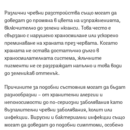
Различни чревни разстройства също могат да
доведат до промяна в цвета на изпражненията,
включително до зелени нюанси. Това често е
свързано с нарушено храносмилане или ускорено
преминаване на храната през червата. Когато
храната не остава достатъчно дълго в
храносмилателната система, жлъчните
пигменти не се разграждат напълно и това води
до зеленикав оттенък.
Причините за подобни състояния могат да бъдат
разнообразни – от хранителни алергии и
непоносимости до по-сериозни заболявания като
възпалителни чревни заболявания, колит или
инфекции. Вирусни и бактериални инфекции също
могат да доведат до подобни симптоми, особено