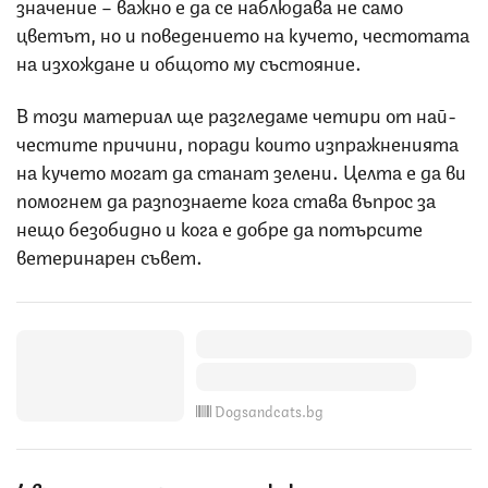
значение – важно е да се наблюдава не само
цветът, но и поведението на кучето, честотата
на изхождане и общото му състояние.
В този материал ще разгледаме четири от най-
честите причини, поради които изпражненията
на кучето могат да станат зелени. Целта е да ви
помогнем да разпознаете кога става въпрос за
нещо безобидно и кога е добре да потърсите
ветеринарен съвет.
Dogsandcats.bg
4 възможни причини защо екскрементите на