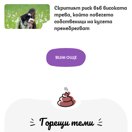
Скритият риск във високата
трева, който повечето
собственици на кучета
пренебрегват
ВИЖ ОЩЕ
Горещи теми