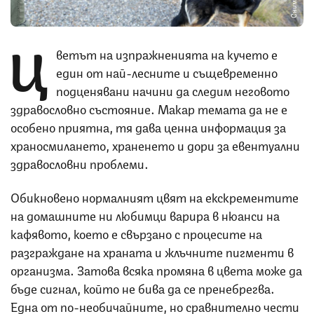
Ц
ветът на изпражненията на кучето е
един от най-лесните и същевременно
подценявани начини да следим неговото
здравословно състояние. Макар темата да не е
особено приятна, тя дава ценна информация за
храносмилането, храненето и дори за евентуални
здравословни проблеми.
Обикновено нормалният цвят на екскрементите
на домашните ни любимци варира в нюанси на
кафявото, което е свързано с процесите на
разграждане на храната и жлъчните пигменти в
организма. Затова всяка промяна в цвета може да
бъде сигнал, който не бива да се пренебрегва.
Една от по-необичайните, но сравнително чести