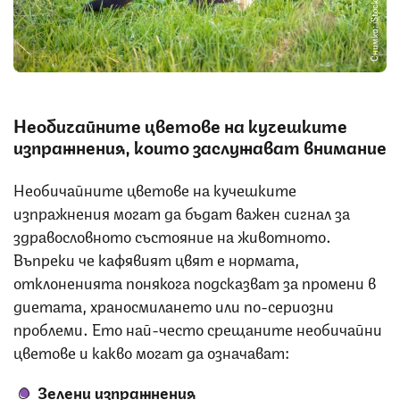
Снимка: iStock
Необичайните цветове на кучешките
изпражнения
, които заслужават внимание
Необичайните цветове на кучешките
изпражнения могат да бъдат важен сигнал за
здравословното състояние на животното.
Въпреки че кафявият цвят е нормата,
отклоненията понякога подсказват за промени в
диетата, храносмилането или по-сериозни
проблеми. Ето най-често срещаните необичайни
цветове и какво могат да означават:
Зелени изпражнения