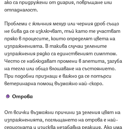
ако са придружени от диария, повръщане или
отпадналост.
Проблеми с жлъчния мехур или черния дроб също
не бива да се изключват, тъй като те участват
пряко в процесите, които определят цвета на
изпражненията. В такива случаи зелените
изпражнения рядко са единственият симптом.
Често се наблюдават промени в апетита, загуба
на тегло или общо влошаване на състоянието.
При подобни признаци е важно да се потърси
ветеринарна помощ възможно най-скоро.
Отрова
От всички възможни причини за зеления цвят на
изпражненията, поглъщането на отрова е най-
сериозната и изисква незабавна реакция. Ако има