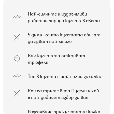
Най-силните и издръжливи
работни породи кучета в света
5 думи, които кучетата обичат
да чуват най-много
Как кучетата откриват
трюфели
Топ 3 кучета с най-силна захапка
Кои са трите вида Пудели и кой
е най-добрият избор за вас
Разгонване при кучетата: колко