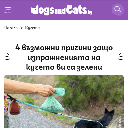
Начало
Кучета
4 възможни причини защо
изпражненията на
кучето ви са зелени
Снимка: iStock