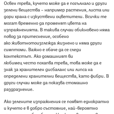
Освен трева, кучето може да е погълнало и други
зелени вещества – например растения, листа или
дори храна с изкуствени оцветители. Всички те
могат временно да променят цвета на
изпражненията. В такива случаи обикновено няма
повод за притеснение, особено
ако животнотоизглежда жизнено и няма други
симптоми. Важно е обаче да се следи
контекстът. Ако домашният ви
любимец често похапва трева, това може да е
знак за хранителен дисбаланс или липса на
определени хранителни вещества, като фибри. В
други случаи може да показва стомашно
раздразнение.
Ако зелените изпражнения се появят еднократно
и кучето е в добро състояние, най-вероятно
причината е безобидна. Но ако това се случва