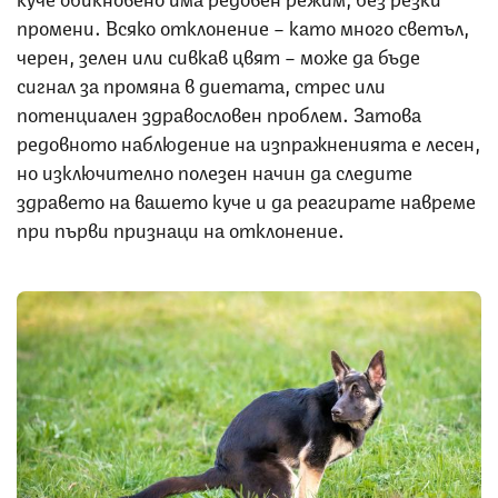
промени. Всяко отклонение – като много светъл,
черен, зелен или сивкав цвят – може да бъде
сигнал за промяна в диетата, стрес или
потенциален здравословен проблем. Затова
редовното наблюдение на изпражненията е лесен,
но изключително полезен начин да следите
здравето на вашето куче и да реагирате навреме
при първи признаци на отклонение.