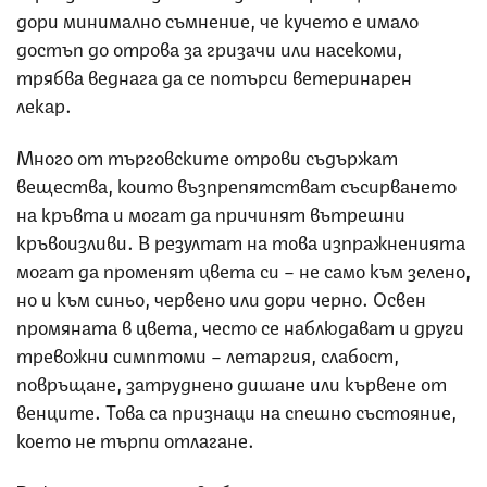
дори минимално съмнение, че кучето е имало
достъп до отрова за гризачи или насекоми,
трябва веднага да се потърси ветеринарен
лекар.
Много от търговските отрови съдържат
вещества, които възпрепятстват съсирването
на кръвта и могат да причинят вътрешни
кръвоизливи. В резултат на това изпражненията
могат да променят цвета си – не само към зелено,
но и към синьо, червено или дори черно. Освен
промяната в цвета, често се наблюдават и други
тревожни симптоми – летаргия, слабост,
повръщане, затруднено дишане или кървене от
венците. Това са признаци на спешно състояние,
което не търпи отлагане.