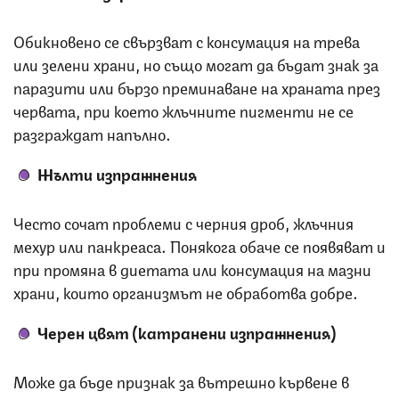
Обикновено се свързват с консумация на трева
или зелени храни, но също могат да бъдат знак за
паразити или бързо преминаване на храната през
червата, при което жлъчните пигменти не се
разграждат напълно.
Жълти изпражнения
Често сочат проблеми с черния дроб, жлъчния
мехур или панкреаса. Понякога обаче се появяват и
при промяна в диетата или консумация на мазни
храни, които организмът не обработва добре.
Черен цвят (катранени изпражнения)
Може да бъде признак за вътрешно кървене в