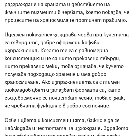
разграждане на храната и действието на
жлъчните пигменти в червата, което показва, че
процесите на храносмилане протичат правилно.
Идеален показател за здрави черва при кучетата
са твърдите, добре оформени кафяви
изпражнения. Когато те са с равномерна
консистенция и не са нито прекалено твърди,
нито прекалено меки, това означава, че кучето
получава подходящо хранене и има добро
храносмилане. Ако изпражненията са с тъмен
шоколадов цвят и запазват формата си, като
същевременно се почистват лесно, това е знак,
че чревната функция е в добро състояние.
Освен цвета и консистенцията, важно е да се
наблюдава и честотата на изхождане. Здравото
куче обикновено има редовен режим, без резки