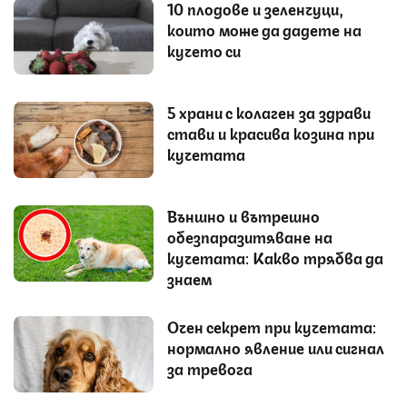
10 плодове и зеленчуци,
които може да дадете на
кучето си
5 храни с колаген за здрави
стави и красива козина при
кучетата
Външно и вътрешно
обезпаразитяване на
кучетата: Какво трябва да
знаем
Очен секрет при кучетата:
нормално явление или сигнал
за тревога