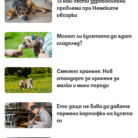
13 най-чести здравословни
проблеми при Немските
овчарки
Могат ли кучетата да ядат
сладолед?
Смесено хранене: Нов
стандарт за хранене за
малки и мини породи
Ето защо не бива да давате
пържени картофки на кучето
си