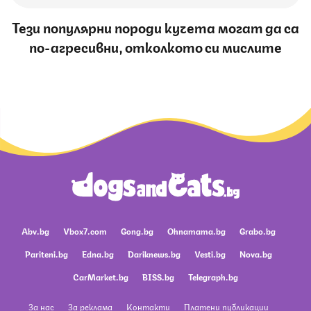
Тези популярни породи кучета могат да са
по-агресивни, отколкото си мислите
Abv.bg
Vbox7.com
Gong.bg
Ohnamama.bg
Grabo.bg
Pariteni.bg
Edna.bg
Dariknews.bg
Vesti.bg
Nova.bg
CarMarket.bg
BISS.bg
Telegraph.bg
За нас
За реклама
Контакти
Платени публикации