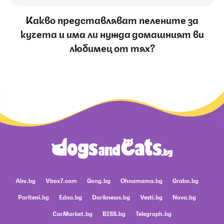
Какво представляват пелените за
кучета и има ли нужда домашният ви
любимец от тях?
Abv.bg
Vbox7.com
Gong.bg
Ohnamama.bg
Grabo.bg
Pariteni.bg
Edna.bg
Dariknews.bg
Vesti.bg
Nova.bg
CarMarket.bg
BISS.bg
Telegraph.bg