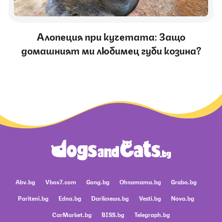
Алопеция при кучетата: Защо
домашният ми любимец губи козина?
Abv.bg
Vbox7.com
Gong.bg
Ohnamama.bg
Grabo.bg
Pariteni.bg
Edna.bg
Dariknews.bg
Vesti.bg
Nova.bg
CarMarket.bg
BISS.bg
Telegraph.bg