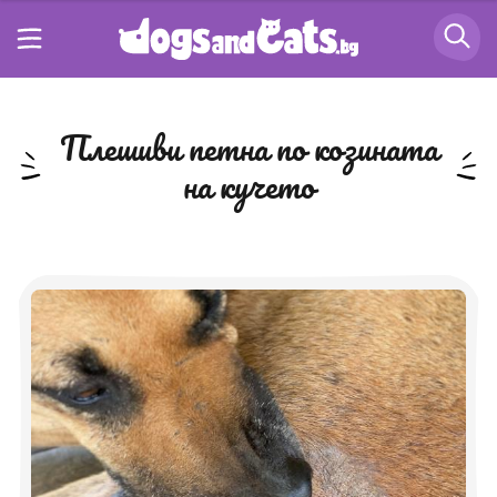
плешиви петна по козината
на кучето