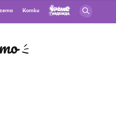
чета
Котки
ето