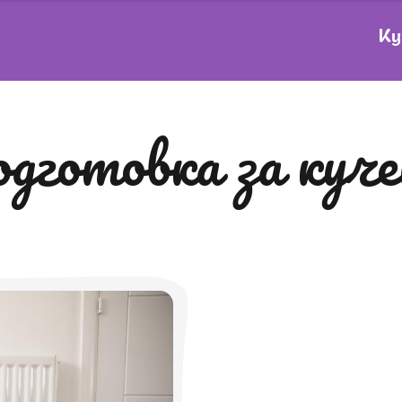
Ку
подготовка за куч