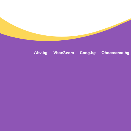
Abv.bg
Vbox7.com
Gong.bg
Ohnamama.bg