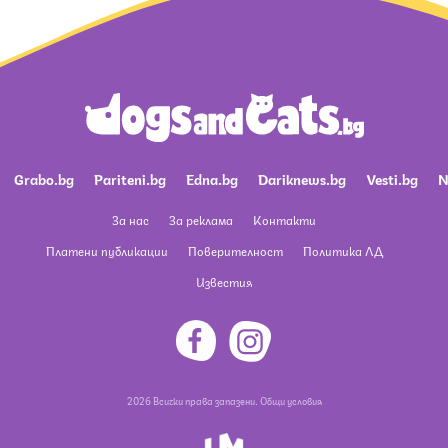
Grabo.bg
Pariteni.bg
Edna.bg
Dariknews.bg
Vesti.bg
N
За нас
За реклама
Контакти
Платени публикации
Поверителност
Политика ЛД
Известия
2026 Всички права запазени.
Общи условия