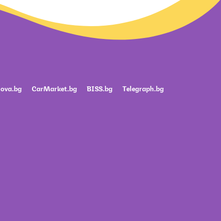
ova.bg
CarMarket.bg
BISS.bg
Telegraph.bg