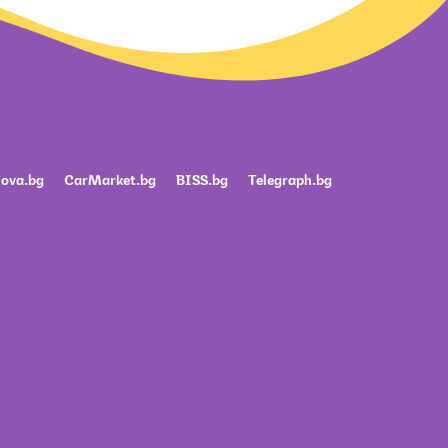
ova.bg
CarMarket.bg
BISS.bg
Telegraph.bg