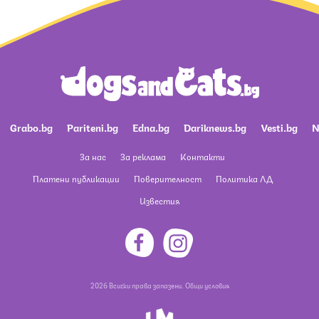
Grabo.bg
Pariteni.bg
Edna.bg
Dariknews.bg
Vesti.bg
N
За нас
За реклама
Контакти
Платени публикации
Поверителност
Политика ЛД
Известия
2026 Всички права запазени.
Общи условия