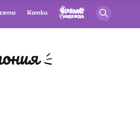
чета
Котки
пония