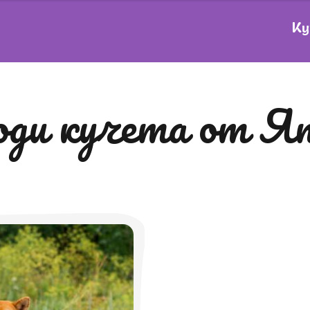
Ку
роди кучета от Я