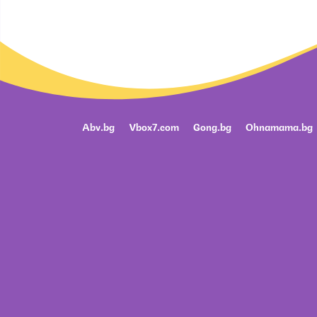
Abv.bg
Vbox7.com
Gong.bg
Ohnamama.bg