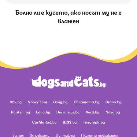
Болно ли е кучето, ако носът му не е
влажен
Abv.bg
Vbox7.com
Gong.bg
Ohnamama.bg
Grabo.bg
Pariteni.bg
Edna.bg
Dariknews.bg
Vesti.bg
Nova.bg
CarMarket.bg
BISS.bg
Telegraph.bg
За нас
За реклама
Контакти
Платени публикации