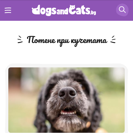
потене при кучетата