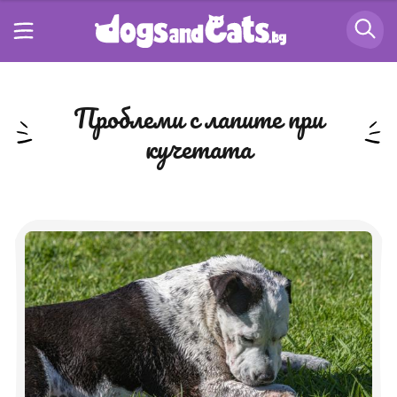
проблеми с лапите при
кучетата