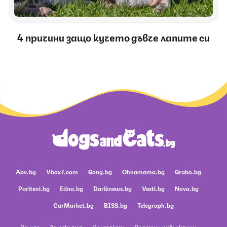
4 причини защо кучето дъвче лапите си
Abv.bg
Vbox7.com
Gong.bg
Ohnamama.bg
Grabo.bg
Pariteni.bg
Edna.bg
Dariknews.bg
Vesti.bg
Nova.bg
CarMarket.bg
BISS.bg
Telegraph.bg
За нас
За реклама
Контакти
Платени публикации