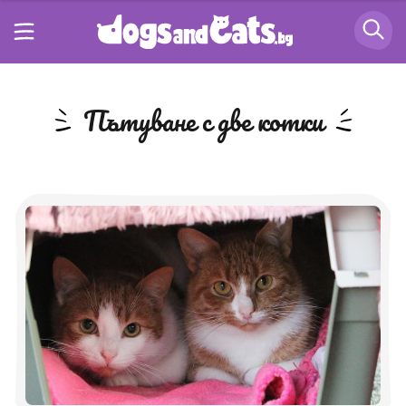
пътуване с две котки