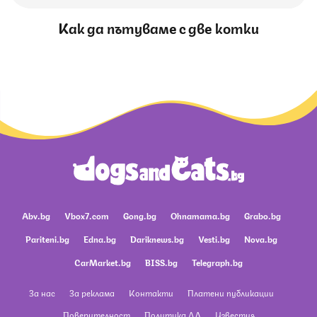
Как да пътуваме с две котки
Abv.bg
Vbox7.com
Gong.bg
Ohnamama.bg
Grabo.bg
Pariteni.bg
Edna.bg
Dariknews.bg
Vesti.bg
Nova.bg
CarMarket.bg
BISS.bg
Telegraph.bg
За нас
За реклама
Контакти
Платени публикации
Поверителност
Политика ЛД
Известия