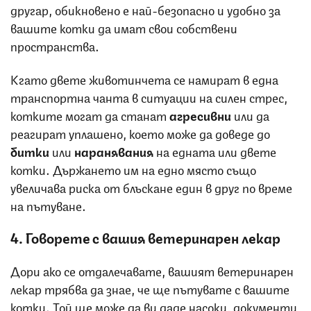
другар, обикновено е най-безопасно и удобно за
вашите котки да имат свои собствени
пространства.
Кгато двете животинчета се намират в една
транспортна чанта в ситуации на силен стрес,
котките могат да станат
агресивни
или да
реагират уплашено, което може да доведе до
битки
или
наранявания
на едната или двете
котки. Държането им на едно място също
увеличава риска от блъскане един в друг по време
на пътуване.
4. Говорете с вашия ветеринарен лекар
Дори ако се отдалечавате, вашият ветеринарен
лекар трябва да знае, че ще пътувате с вашите
котки. Той ще може да ви даде насоки, документи