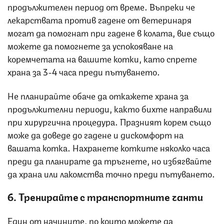
продължителен период от време. Въпреки че
лекарствата против гадене от ветеринаря
могат да помогнат при гадене в колата, вие също
можете да помогнете за успокояване на
коремчетата на вашите котки, като спрете
храна за 3-4 часа преди пътуването.
Не планирайте обаче да откажете храна за
продължителни периоди, както бихте направили
при хирургична процедура. Празният корем също
може да доведе до гадене и дискомфорт на
вашата котка. Нахранете котките няколко часа
преди да планирате да тръгнете, но избягвайте
да храна или лакомства точно преди пътуването.
6. Тренирайте с транспортните чанти
Един от начините, по които можете да