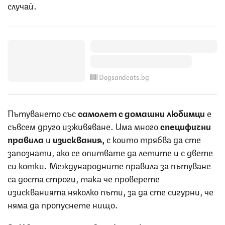
случай.
Dogsandcats.bg
Пътуването със
самолет с домашни любимци
е
съвсем друго изживяване. Има много
специфични
правила
и
изисквания,
с които трябва да сте
запознати, ако се опитвате да летите и с двете
си котки. Международните правила за пътуване
са доста строги, така че проверете
изискванията няколко пъти, за да сте сигурни, че
няма да пропуснете нищо.