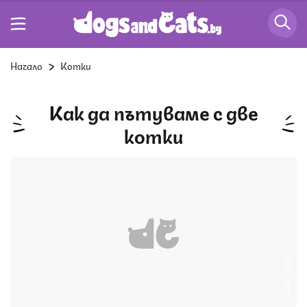
Начало
Котки
Как да пътуваме с две
котки
Снимка: iStock