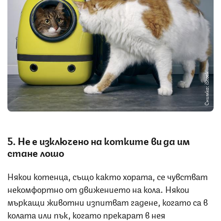
Снимка: iStock
5. Не е изключено на котките ви да им
стане лошо
Някои котенца, също както хората, се чувстват
некомфортно от движението на кола. Някои
мъркащи животни изпитват гадене, когато са в
колата или пък, когато прекарат в нея