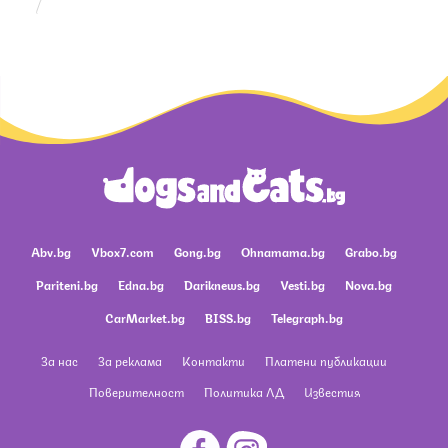
Abv.bg
Vbox7.com
Gong.bg
Ohnamama.bg
Grabo.bg
Pariteni.bg
Edna.bg
Dariknews.bg
Vesti.bg
Nova.bg
CarMarket.bg
BISS.bg
Telegraph.bg
За нас
За реклама
Контакти
Платени публикации
Поверителност
Политика ЛД
Известия