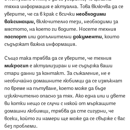
тяхна информация е актуална. Това включва да се
уверите, че са в крак с всички
необходими
ваксинации,
включително тези, необходими за
мястото, на което ги водите. Носете техния
паспорт
или допълнителни
документи
, които
съдържат важна информация.
Също така трябва да се уверите, че техния
микрочип
е актуализиран и не съдържа ваши
стари данни за контакт. За съжаление, не е
необичайно домашните любимци да се измъкнат
по време на пътуване, което може да бъде
изключително опасно за тях. Ако една или и двете
ви котки нещо се случи с някой от мъркащите
домашни любимци, трябва да сте сигурни, че
всеки, който ги намери ще може да се свърже с вас
без проблеми.