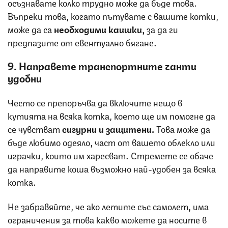
осъзнавате колко трудно може да бъде това.
Въпреки това, когато пътувате с вашите котки,
може да са
необходими каишки,
за да ги
предпазите от евентуално бягане.
9. Направете транспортните чанти
удобни
Често се препоръчва да включите нещо в
кутията на всяка котка, което ще им помогне да
се чувстват
сигурни и защитени.
Това може да
бъде любимо одеяло, част от вашето облекло или
играчки, които им харесват. Стремете се обаче
да направите коша възможно най-удобен за всяка
котка.
Не забравяйте, че ако летите със самолет, има
ограничения за това какво можете да носите в