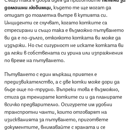
домашни любимци,
където те ще могат да
отидат до тоалетна вътре в кутията си.
Инциденти се случват, когато котките са
стресирани и също така е възможно пътуването
ви да е по-дълго, отколкото котката ви може да
издържи. Но със сигурност не искате котката ви
да лежи в собствената си урина или изпражнения
по време на пътуването.
Пътуването с един мъркащ приятел е
предизвикателство, а с две котки може дори да
бъде още по-трудно. Въпреки това е възможно,
стига да тренирате котките си и да планирате
всичко предварително. Осигурете им удобни
транспротни чанти, които отговарят на
изискванията за пътуването, пригответе
документите, внимавайте с храната и се