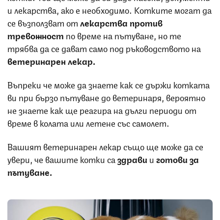
и лекарства, ако е необходимо. Котките могат да
се възползват от
лекарства против
тревожност
по време на пътуване, но те
трябва да се дават само под ръководството на
ветеринарен лекар.
Въпреки че може да знаете как се държи котката
ви при бързо пътуване до ветеринаря, вероятно
не знаете как ще реагира на дълги периоди от
време в колата или летене със самолет.
Вашият ветеринарен лекар също ще може да се
увери, че вашите котки са
здрави
и
готови за
пътуване.