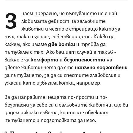
З
наем прерасно, че пътуването не е най-
любимата дейност на гальовните
животни и често е стреиращо както за
тях, така и за нас, собствениците. Какво да
кажем, ако имаме
две котки
и трябва да
пътуваме с тях. Ако вашият случай е такъв -
важно е за
комфорта
и
безопасността
на
двете животинчета да сте
напълно подготвени
за пътуването, за да си спестите главоболия и
ужасии като избягала котка, например.
За да направите нещата по-прости и по-
безопасни за себе си и гальовните животни, ще ви
дадем няколко съвета, които ще облекчат
пътуването и подготовката за него.