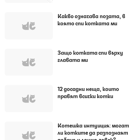
Какво означава позата, в
която спи котката ми
Защо котката спи върху
главата ми
12 досадни неща, които
правят всички котки
Котешка интуиция: могат
ли котките да разпознаят
добрия и лошия човек?