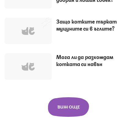
Защо котките търкат
муцуните си в ъглите?
Мога ли да разхождам
котката си навън
ВИЖ ОЩЕ