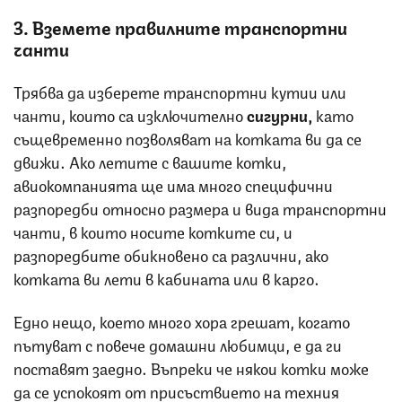
3. Вземете правилните транспортни
чанти
Трябва да изберете транспортни кутии или
чанти, които са изключително
сигурни,
като
същевременно позволяват на котката ви да се
движи. Ако летите с вашите котки,
авиокомпанията ще има много специфични
разпоредби относно размера и вида транспортни
чанти, в които носите котките си, и
разпоредбите обикновено са различни, ако
котката ви лети в кабината или в карго.
Едно нещо, което много хора грешат, когато
пътуват с повече домашни любимци, е да ги
поставят заедно. Въпреки че някои котки може
да се успокоят от присъствието на техния