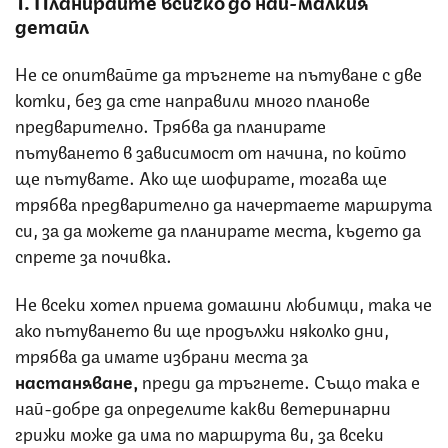
1. Планирайте всичко до най-малкия
детайл
Не се опитвайте да тръгнете на пътуване с две
котки, без да сте направили много планове
предварително. Трябва да планирате
пътуването в зависимост от начина, по който
ще пътувате. Ако ще шофирате, тогава ще
трябва предварително да начертаете маршрута
си, за да можете да планирате места, където да
спрете за почивка.
Не всеки хотел приема домашни любимци, така че
ако пътуването ви ще продължи няколко дни,
трябва да имате избрани места за
настаняване,
преди да тръгнете. Също така е
най-добре да определите какви ветеринарни
грижи може да има по маршрута ви, за всеки