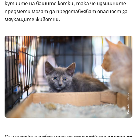
кутиите на вашите котки, така че излишните
предмети могат да представляват опасност за
мяукащите животни.
Снимка: iStock
Също така е добра идея да приготвите
пелени за