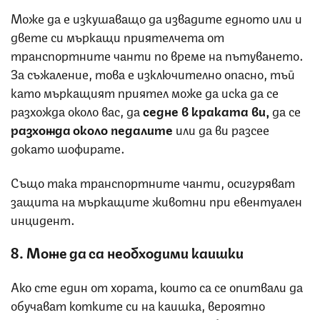
Може да е изкушаващо да извадите едното или и
двете си мъркащи приятелчета от
транспортните чанти по време на пътуването.
За съжаление, това е изключително опасно, тъй
като мъркащият приятел може да иска да се
разхожда около вас, да
седне в краката ви,
да се
разхожда около педалите
или да ви разсее
докато шофирате.
Също така транспортните чанти, осигуряват
защита на мъркащите животни при евентуален
инцидент.
8. Може да са необходими каишки
Ако сте един от хората, които са се опитвали да
обучават котките си на каишка, вероятно