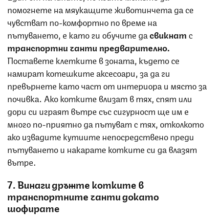
помогнете на мяукащите животинчета да се
чувстват по-комфортно по време на
пътуването, е като ги обучите да
свикнат
с
транспортни чанти предварително.
Поставете клетките в зоната, където се
намират котешките аксесоари, за да ги
превърнете като част от интериора и място за
почивка. Ако котките влизат в тях, спят или
дори си играят вътре със сигурност ще им е
много по-приятно да пътуват с тях, отколкото
ако извадите кутиите непосредствено преди
пътуването и накарате котките си да влазят
вътре.
7. Винаги дръжте котките в
транспортните чанти докато
шофирате