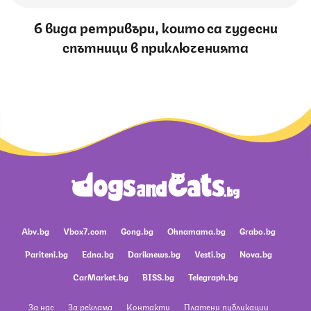
6 вида ретривъри, които са чудесни
спътници в приключенията
Abv.bg
Vbox7.com
Gong.bg
Ohnamama.bg
Grabo.bg
Pariteni.bg
Edna.bg
Dariknews.bg
Vesti.bg
Nova.bg
CarMarket.bg
BISS.bg
Telegraph.bg
За нас
За реклама
Контакти
Платени публикации