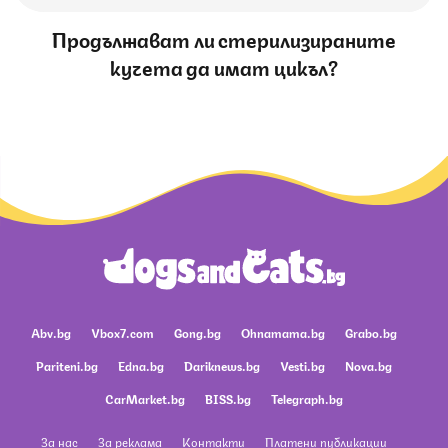
Продължават ли стерилизираните
кучета да имат цикъл?
Abv.bg
Vbox7.com
Gong.bg
Ohnamama.bg
Grabo.bg
Pariteni.bg
Edna.bg
Dariknews.bg
Vesti.bg
Nova.bg
CarMarket.bg
BISS.bg
Telegraph.bg
За нас
За реклама
Контакти
Платени публикации