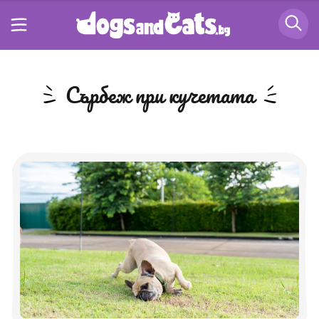
сърбеж при кучетата