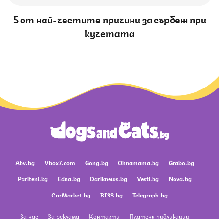
5 от най-честите причини за сърбеж при
кучетата
Abv.bg
Vbox7.com
Gong.bg
Ohnamama.bg
Grabo.bg
Pariteni.bg
Edna.bg
Dariknews.bg
Vesti.bg
Nova.bg
CarMarket.bg
BISS.bg
Telegraph.bg
За нас
За реклама
Контакти
Платени публикации