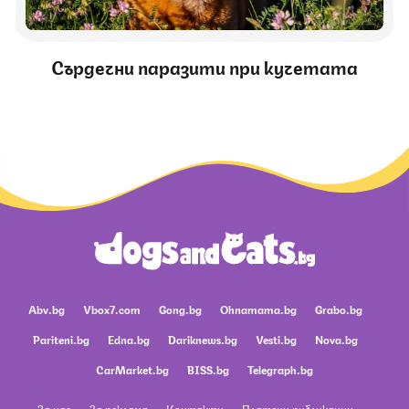
Сърдечни паразити при кучетата
Abv.bg
Vbox7.com
Gong.bg
Ohnamama.bg
Grabo.bg
Pariteni.bg
Edna.bg
Dariknews.bg
Vesti.bg
Nova.bg
CarMarket.bg
BISS.bg
Telegraph.bg
За нас
За реклама
Контакти
Платени публикации