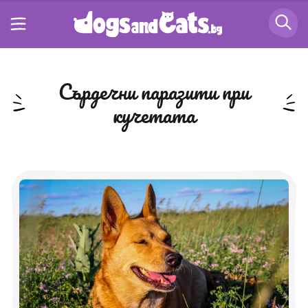
сърдечни паразити при
кучетата