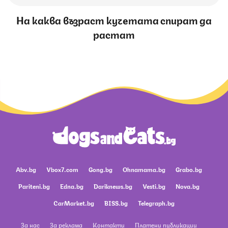
На каква възраст кучетата спират да
растат
Abv.bg
Vbox7.com
Gong.bg
Ohnamama.bg
Grabo.bg
Pariteni.bg
Edna.bg
Dariknews.bg
Vesti.bg
Nova.bg
CarMarket.bg
BISS.bg
Telegraph.bg
За нас
За реклама
Контакти
Платени публикации