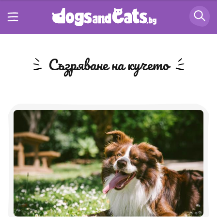
съзряване на кучето