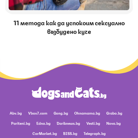
11 метода как да успокоим сексуално
възбудено куче
Abv.bg
Vbox7.com
Gong.bg
Ohnamama.bg
Grabo.bg
Pariteni.bg
Edna.bg
Dariknews.bg
Vesti.bg
Nova.bg
CarMarket.bg
BISS.bg
Telegraph.bg