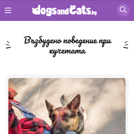
възбудено поведение при
кучетата