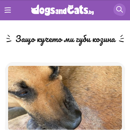
защо кучето ми губи козина