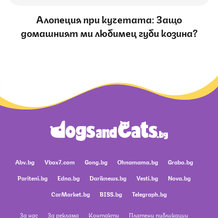
Алопеция при кучетата: Защо
домашният ми любимец губи козина?
Abv.bg
Vbox7.com
Gong.bg
Ohnamama.bg
Grabo.bg
Pariteni.bg
Edna.bg
Dariknews.bg
Vesti.bg
Nova.bg
CarMarket.bg
BISS.bg
Telegraph.bg
За нас
За реклама
Контакти
Платени публикации