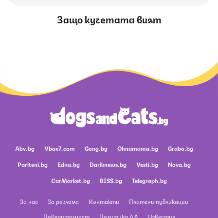
Защо кучетата вият
Abv.bg
Vbox7.com
Gong.bg
Ohnamama.bg
Grabo.bg
Pariteni.bg
Edna.bg
Dariknews.bg
Vesti.bg
Nova.bg
CarMarket.bg
BISS.bg
Telegraph.bg
За нас
За реклама
Контакти
Платени публикации
Поверителност
Политика ЛД
Известия