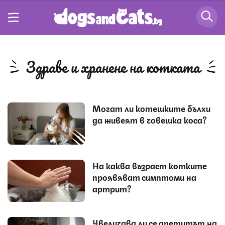
здраве и хранене на котката
Могат ли котешките бълхи
да живеят в човешка коса?
На каква възраст котките
проявяват симптоми на
артрит?
Увеличава ли се апетитът на