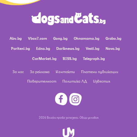
Abv.bg
Vbox7.com
Gong.bg
Ohnamama.bg
Grabo.bg
Pariteni.bg
Edna.bg
Dariknews.bg
Vesti.bg
Nova.bg
CarMarket.bg
BISS.bg
Telegraph.bg
За нас
За реклама
Контакти
Платени публикации
Поверителност
Политика ЛД
Известия
2026 Всички права запазени.
Общи условия