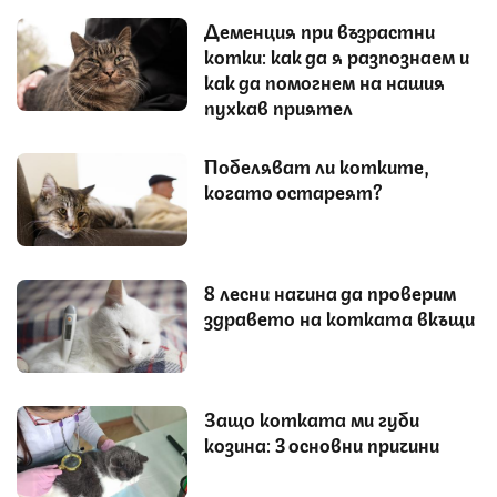
Деменция при възрастни
котки: как да я разпознаем и
как да помогнем на нашия
пухкав приятел
Побеляват ли котките,
когато остареят?
8 лесни начина да проверим
здравето на котката вкъщи
Защо котката ми губи
козина: 3 основни причини