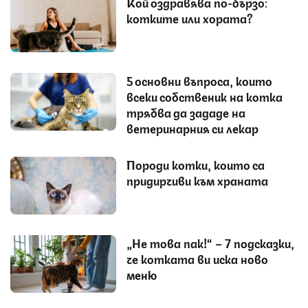
Кой оздравява по-бързо:
котките или хората?
5 основни въпроса, които
всеки собственик на котка
трябва да зададе на
ветеринарния си лекар
Породи котки, които са
придирчиви към храната
„Не това пак!“ – 7 подсказки,
че котката ви иска ново
меню