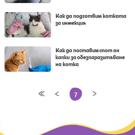
Как да подготвим котката
за инжекция
Как да поставим спот он
капки за обезпаразитяване
на котка
7