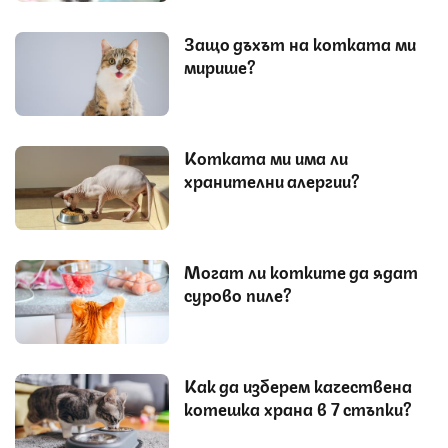
Защо дъхът на котката ми
мирише?
Котката ми има ли
хранителни алергии?
Могат ли котките да ядат
сурово пиле?
Как да изберем качествена
котешка храна в 7 стъпки?