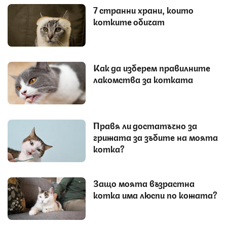
7 странни храни, които
котките обичат
Как да изберем правилните
лакомства за котката
Правя ли достатъчно за
грижата за зъбите на моята
котка?
Защо моята възрастна
котка има люспи по кожата?