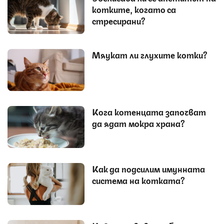
котките, когато са
стресирани?
Мяукат ли глухите котки?
Кога котенцата започват
да ядат мокра храна?
Как да подсилим имунната
система на котката?