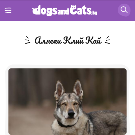
Аляски Клий Кай