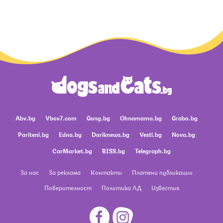
Abv.bg
Vbox7.com
Gong.bg
Ohnamama.bg
Grabo.bg
Pariteni.bg
Edna.bg
Dariknews.bg
Vesti.bg
Nova.bg
CarMarket.bg
BISS.bg
Telegraph.bg
За нас
За реклама
Контакти
Платени публикации
Поверителност
Политика ЛД
Известия