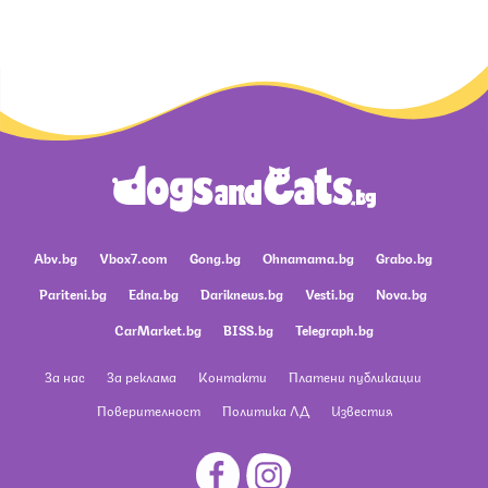
Abv.bg
Vbox7.com
Gong.bg
Ohnamama.bg
Grabo.bg
Pariteni.bg
Edna.bg
Dariknews.bg
Vesti.bg
Nova.bg
CarMarket.bg
BISS.bg
Telegraph.bg
За нас
За реклама
Контакти
Платени публикации
Поверителност
Политика ЛД
Известия