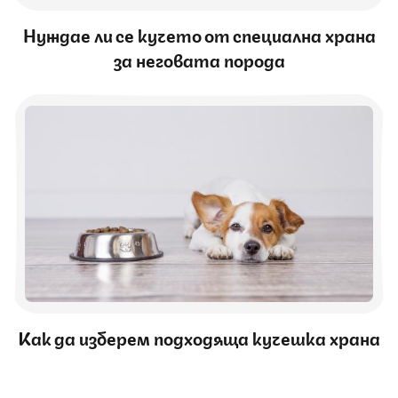
Нуждае ли се кучето от специална храна
за неговата порода
Как да изберем подходяща кучешка храна