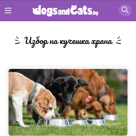
избор на кучешка храна