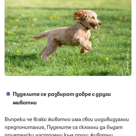
Снимка: iStock
Пуделите се разбират добре с други
животни
Въпреки че всяко животно има свои индивидуални
предпочитания, Пуделите са склонни да бъдат
приятелски настроени към други животни,