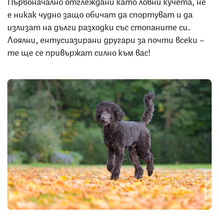
Първоначално отглеждани като ловни кучета, не
е никак чудно защо обичат да спортуват и да
излизат на дълги разходки със стопаните си.
Лоялни, ентусиазирани другари за почти всеки –
те ще се привържат силно към вас!
Снимка: iStock