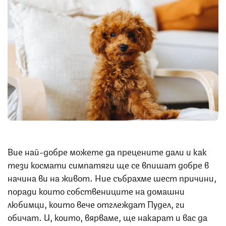
Снимка: iStock
Вие най-добре можете да прецените дали и как
тези космати симпатяги ще се впишат добре в
начина ви на живот. Ние събрахме шест причини,
поради които собствениците на домашни
любимци, които вече отглеждат Пудел, ги
обичат. И, които, вярваме, ще накарат и вас да