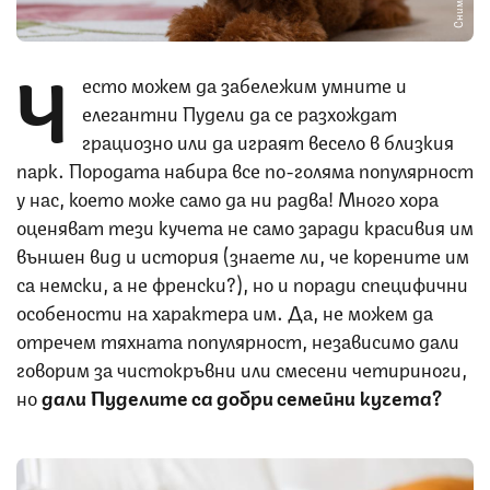
Ч
есто можем да забележим умните и
елегантни Пудели да се разхождат
грациозно или да играят весело в близкия
парк. Породата набира все по-голяма популярност
у нас, което може само да ни радва! Много хора
оценяват тези кучета не само заради красивия им
външен вид и история (знаете ли, че корените им
са немски, а не френски?), но и поради специфични
особености на характера им. Да, не можем да
отречем тяхната популярност, независимо дали
говорим за чистокръвни или смесени четириноги,
но
дали Пуделите са добри семейни кучета?