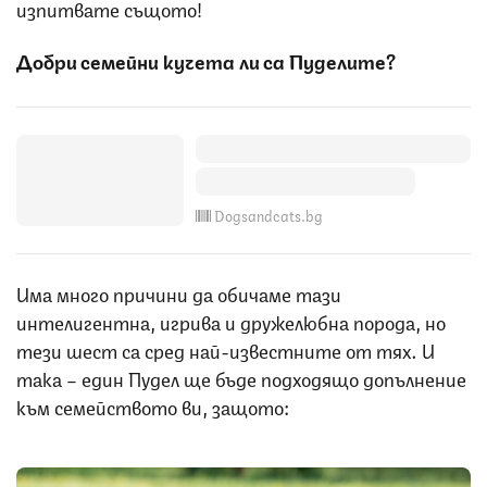
изпитвате същото!
Добри семейни кучета ли са Пуделите?
Dogsandcats.bg
Има много причини да обичаме тази
интелигентна, игрива и дружелюбна порода, но
тези шест са сред най-известните от тях. И
така – един Пудел ще бъде подходящо допълнение
към семейството ви, защото: