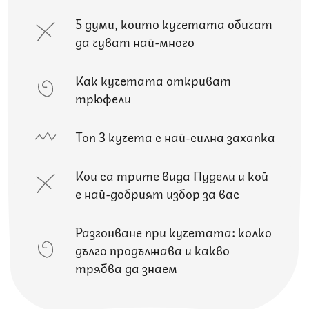
5 думи, които кучетата обичат
да чуват най-много
Как кучетата откриват
трюфели
Топ 3 кучета с най-силна захапка
Кои са трите вида Пудели и кой
е най-добрият избор за вас
Разгонване при кучетата: колко
дълго продължава и какво
трябва да знаем