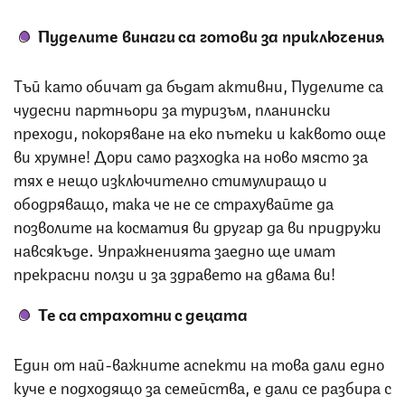
Пуделите винаги са готови за приключения
Тъй като обичат да бъдат активни, Пуделите са
чудесни партньори за туризъм, планински
преходи, покоряване на еко пътеки и каквото още
ви хрумне! Дори само разходка на ново място за
тях е нещо изключително стимулиращо и
ободряващо, така че не се страхувайте да
позволите на косматия ви другар да ви придружи
навсякъде. Упражненията заедно ще имат
прекрасни ползи и за здравето на двама ви!
Те са страхотни с децата
Един от най-важните аспекти на това дали едно
куче е подходящо за семейства, е дали се разбира с