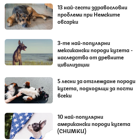
13 най-чести здравословни
проблеми при Немските
овчарки
3-те най-популярни
мексикански породи кучета -
наследство от древните
цивилизации
5 лесни за отглеждане породи
кучета, подходящи за почти
всеки
10 най-популярни
американски породи кучета
(СНИМКИ)