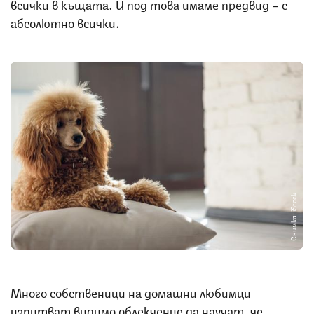
всички в къщата. И под това имаме предвид – с
абсолютно всички.
Снимка: iStock
Много собственици на домашни любимци
изпитват видимо облекчение да научат, че