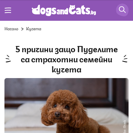
Начало
Кучета
5 причини защо Пуделите
са страхотни семейни
кучета
Снимка: iStock