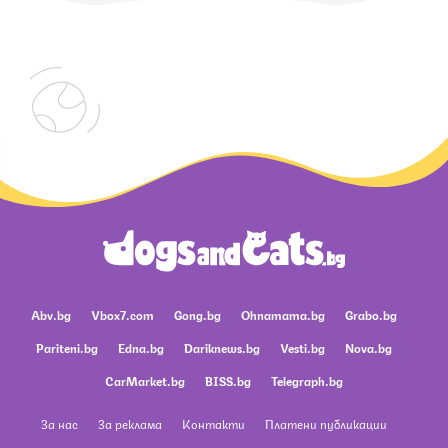
Abv.bg
Vbox7.com
Gong.bg
Ohnamama.bg
Grabo.bg
Pariteni.bg
Edna.bg
Dariknews.bg
Vesti.bg
Nova.bg
CarMarket.bg
BISS.bg
Telegraph.bg
За нас
За реклама
Контакти
Платени публикации