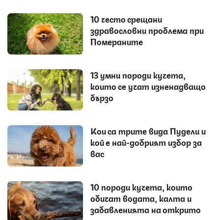
10 често срещани
здравословни проблема при
Помераните
13 умни породи кучета,
които се учат изненадващо
бързо
Кои са трите вида Пудели и
кой е най-добрият избор за
вас
10 породи кучета, които
обичат водата, калта и
забавленията на открито