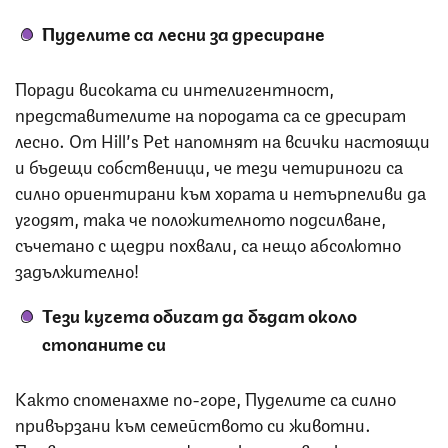
Пуделите са лесни за дресиране
Поради високата си интелигентност,
представителите на породата са се дресират
лесно. От Hill’s Pet напомнят на всички настоящи
и бъдещи собственици, че тези четириноги са
силно ориентирани към хората и нетърпеливи да
угодят, така че положителното подсилване,
съчетано с щедри похвали, са нещо абсолютно
задължително!
Тези кучета обичат да бъдат около
стопаните си
Както споменахме по-горе, Пуделите са силно
привързани към семейството си животни.