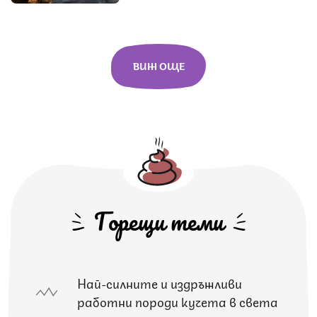
ВИЖ ОЩЕ
Горещи теми
Най-силните и издръжливи
работни породи кучета в света