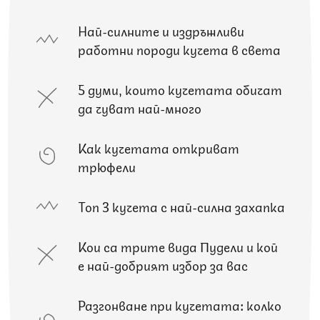
Най-силните и издръжливи
работни породи кучета в света
5 думи, които кучетата обичат
да чуват най-много
Как кучетата откриват
трюфели
Топ 3 кучета с най-силна захапка
Кои са трите вида Пудели и кой
е най-добрият избор за вас
Разгонване при кучетата: колко