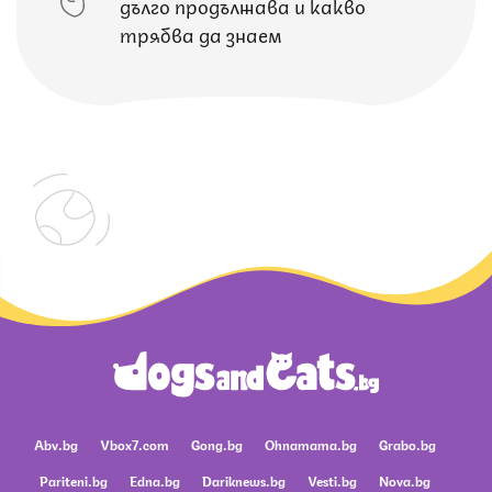
дълго продължава и какво
трябва да знаем
Abv.bg
Vbox7.com
Gong.bg
Ohnamama.bg
Grabo.bg
Pariteni.bg
Edna.bg
Dariknews.bg
Vesti.bg
Nova.bg