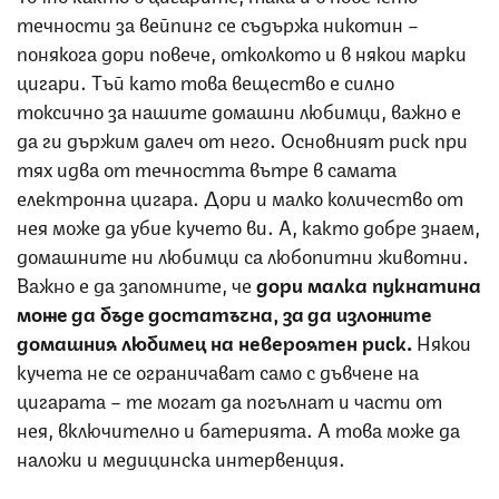
течности за вейпинг се съдържа никотин –
понякога дори повече, отколкото и в някои марки
цигари. Тъй като това вещество е силно
токсично за нашите домашни любимци, важно е
да ги държим далеч от него. Основният риск при
тях идва от течността вътре в самата
електронна цигара. Дори и малко количество от
нея може да убие кучето ви. А, както добре знаем,
домашните ни любимци са любопитни животни.
Важно е да запомните, че
дори малка пукнатина
може да бъде достатъчна, за да изложите
домашния любимец на невероятен риск.
Някои
кучета не се ограничават само с дъвчене на
цигарата – те могат да погълнат и части от
нея, включително и батерията. А това може да
наложи и медицинска интервенция.