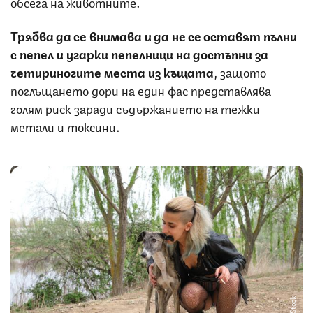
обсега на животните.
Трябва да се внимава и да не се оставят пълни
с пепел и угарки пепелници на достъпни за
четириногите места из къщата
, защото
поглъщането дори на един фас представлява
голям риск заради съдържанието на тежки
метали и токсини.