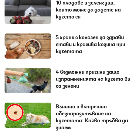
10 плодове и зеленчуци,
които може да дадете на
кучето си
5 храни с колаген за здрави
стави и красива козина при
кучетата
4 възможни причини защо
изпражненията на кучето ви
са зелени
Външно и вътрешно
обезпаразитяване на
кучетата: Какво трябва да
знаем