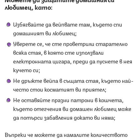
любимец, като:
Избягвайте да вейпвате там, където спи
домашният ви любимец;
Уверете се, че сте проветрили старателно
всяка стая, в която сте използвали
електронната цигара, преди да пуснете в нея
кучето си;
Не дръжте вейпа в същата стая, където най-
често стои косматият ви приятел;
Не оставяйте празни патрони в кошчета,
където отегчения ви домашен любимец може
да потърси забавления докато ви няма;
Въпреки че можете да намалите количеството