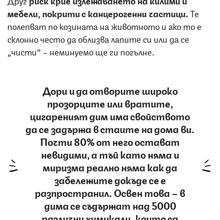
мебели, покрити с канцерогенни частици.
Те
полепват по козината на животното и ако то е
склонно често да облизва лапите си или да се
„чисти“ – неминуемо ще ги погълне.
Дори и да отворите широко
прозорците или вратите,
цигареният дим има свойството
да се задържа в стаите на дома ви.
Почти 80% от него остават
невидими, а тъй като няма и
миризма реално няма как да
забележите докъде се е
разпространил. Освен това – в
дима се съдържат над 5000
различни химикали, които са