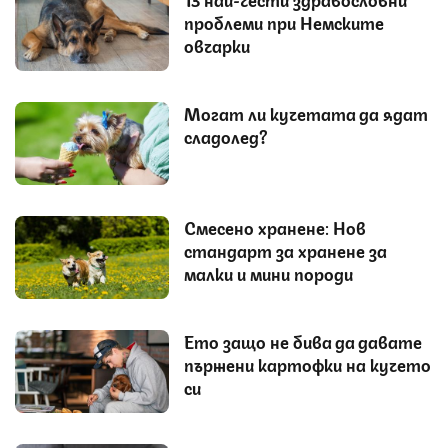
проблеми при Немските
овчарки
Могат ли кучетата да ядат
сладолед?
Смесено хранене: Нов
стандарт за хранене за
малки и мини породи
Ето защо не бива да давате
пържени картофки на кучето
си