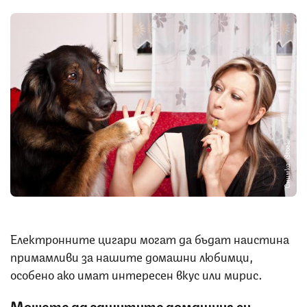
Снимка: iStock
Електронните цигари могат да бъдат наистина
примамливи за нашите домашни любимци,
особено ако имат интересен вкус или мирис.
Можете да защитите домашния си