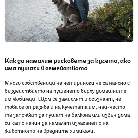
Снимка: iStock
Как да намалим рисковете за кучето, ако
има пушачи в семейството
Много собственици на четириноги не са наясно с
въздействието на пушенето върху домашните
им любимци. Щом се замислят и осъзнаят, че
това се отразява и на кучетата им, най-често
те започват да пушат на балкона или извън дома
си като начин да намалят излагането на
животното на вредните химикали.