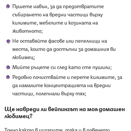
Пушете навън, за да предотвратите
събирането на вредни частици върху
килимите, мебелите и козината на
животното;
Не оставяйте фасове или пепелници на
места, които да достъпни за домашния ви
любимец;
Мийте ръцете си след като сте пушили;
Редовно почиствайте и перете килимите, за
да намалите концентрацията на вредни
частици, полепнали върху тях;
Ще навреди ли вейпингът на моя домашен
любимец?
Точно както в цигарите, така и в повечето