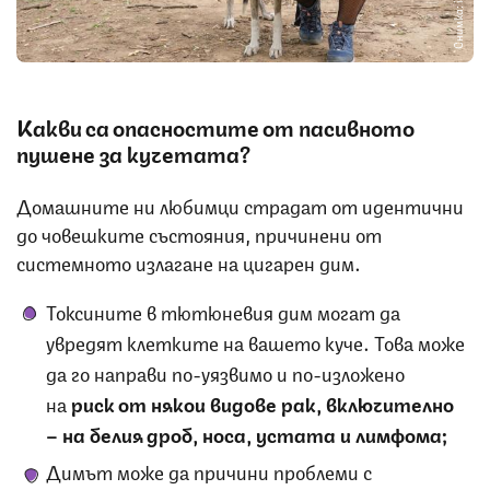
Снимка: iStock
Какви са опасностите от пасивното
пушене за кучетата?
Домашните ни любимци страдат от идентични
до човешките състояния, причинени от
системното излагане на цигарен дим.
Токсините в тютюневия дим могат да
увредят клетките на вашето куче. Това може
да го направи по-уязвимо и по-изложено
на
риск от някои видове рак, включително
– на белия дроб, носа, устата и лимфома;
Димът може да причини проблеми с