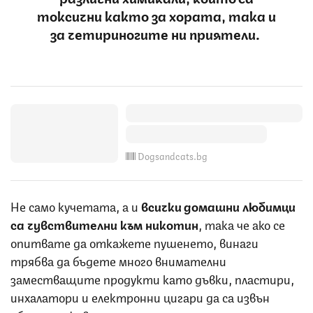
токсични както за хората, така и
за четириногите ни приятели.
Dogsandcats.bg
Не само кучетата, а и
всички домашни любимци
са чувствителни към никотин
, така че ако се
опитвате да откажете пушенето, винаги
трябва да бъдете много внимателни
заместващите продукти като дъвки, пластири,
инхалатори и електронни цигари да са извън