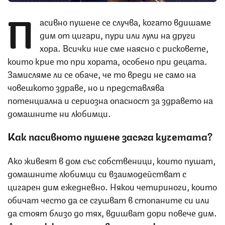
П
асивно пушене се случва, когато вдишаме
дим от цигари, пури или лули на други
хора. Всички ние сме наясно с рисковете,
които крие то при хората, особено при децата.
Замисляме ли се обаче, че то вреди не само на
човешкото здраве, но и представлява
потенциална и сериозна опасност за здравето на
домашните ни любимци.
Как пасивното пушене засяга кучетата?
Ако живеят в дом със собственици, които пушат,
домашните любимци си взаимодействат с
цигарен дим ежедневно. Някои четириноги, които
обичат често да се сгушват в стопаните си или
да стоят близо до тях, вдишват дори повече дим.
Друг
риск крие излежаването на килими и