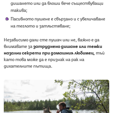
дишането или да влоши вече съществуващи
такива;
Пасивното пушене е свързано и с увеличаване
на теглото и затлъстяване;
Независимо дали сте пушач или не, важно е да
внимавате за
затруднено дишане или тежки
назални секрети при домашния любимец
, тъй
като това може да е признак на рак на
дихателните пътища.