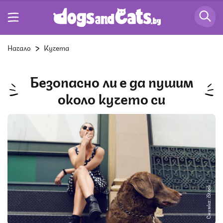
Начало
Кучета
Безопасно ли е да пушим
около кучето си
Снимка: iStock