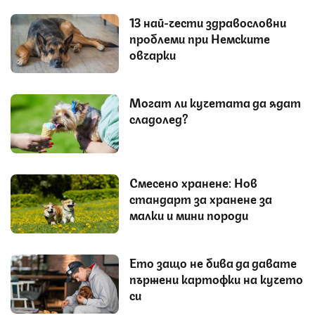
13 най-чести здравословни
проблеми при Немските
овчарки
Могат ли кучетата да ядат
сладолед?
Смесено хранене: Нов
стандарт за хранене за
малки и мини породи
Ето защо не бива да давате
пържени картофки на кучето
си