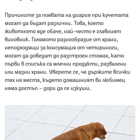
Причините за появата на диария при кучетата
могат да бъдат различни. Това, което
животното яде обаче, най-често е главният
виновник. Голямото разнообразие от храни,
неподходящи за консумация от четириноги,
могат да доведат до разстроен стомах, като
първи в списъка са млечни продукти, развалени
или мазни храни. Уверете се, че държите всички
тях на места, където домашният ви любимец
няма достъп – дори да се изкуши.