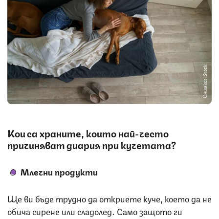
Снимка: iStock
Кои са храните, които най-често
причиняват диария при кучетата?
Млечни продукти
Ще ви бъде трудно да откриете куче, което да не
обича сирене или сладолед. Само защото ги