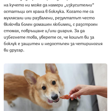
на кучето ни може да намери „изкусителни“
остатъци от храна в боклука. Когато те са
мухлясали или развалени, резултатът често
включва болен домашен любимец, с разстроен
стомах, повръщане и/или диария. За да
избегнете това, уверете се, че кошът ви за
боклук е защитен и недостъпен за четириногия
ви другар.