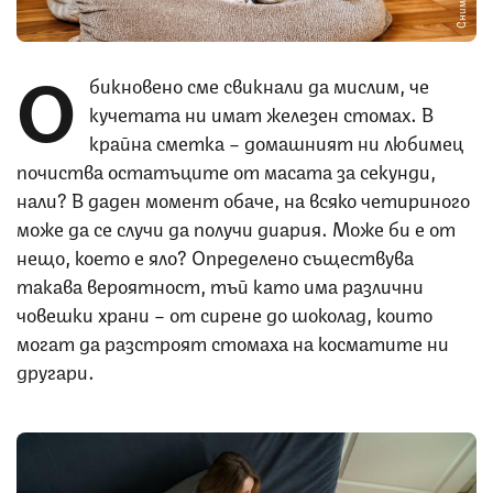
О
бикновено сме свикнали да мислим, че
кучетата ни имат железен стомах. В
крайна сметка – домашният ни любимец
почиства остатъците от масата за секунди,
нали? В даден момент обаче, на всяко четириного
може да се случи да получи диария. Може би е от
нещо, което е яло? Определено съществува
такава вероятност, тъй като има различни
човешки храни – от сирене до шоколад, които
могат да разстроят стомаха на косматите ни
другари.