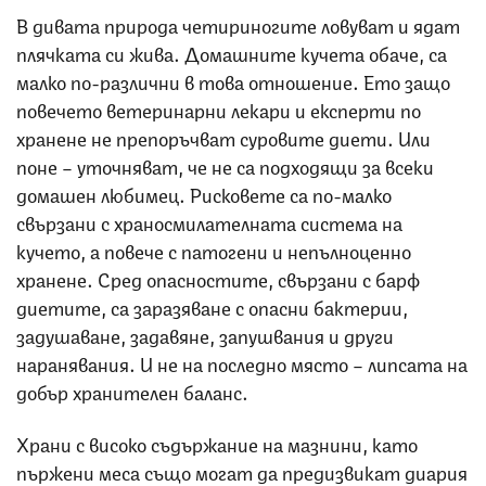
В дивата природа четириногите ловуват и ядат
плячката си жива. Домашните кучета обаче, са
малко по-различни в това отношение. Ето защо
повечето ветеринарни лекари и експерти по
хранене не препоръчват суровите диети. Или
поне – уточняват, че не са подходящи за всеки
домашен любимец. Рисковете са по-малко
свързани с храносмилателната система на
кучето, а повече с патогени и непълноценно
хранене. Сред опасностите, свързани с барф
диетите, са заразяване с опасни бактерии,
задушаване, задавяне, запушвания и други
наранявания. И не на последно място – липсата на
добър хранителен баланс.
Храни с високо съдържание на мазнини, като
пържени меса също могат да предизвикат диария