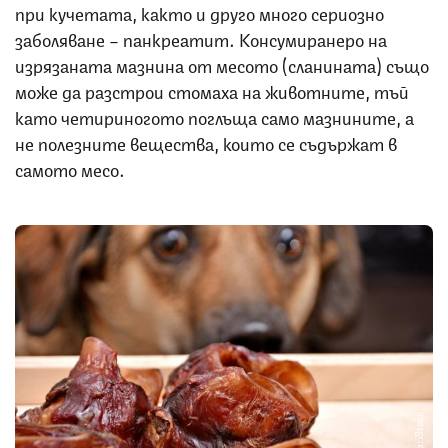
при кучетата, както и друго много сериозно
заболяване – панкреатит. Консумиранеро на
изрязаната мазнина от месото (сланината) също
може да разстрои стомаха на животните, тъй
като четириногото поглъща само мазнините, а
не полезните вещества, които се съдържат в
самото месо.
Снимка: iStock