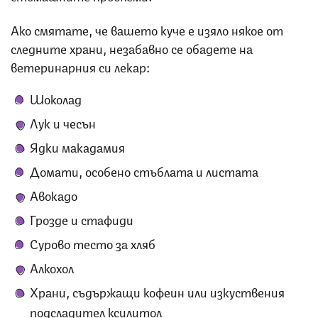
Ако смятате, че вашето куче е изяло някое от
следните храни, незабавно се обадете на
ветеринарния си лекар:
Шоколад
Лук и чесън
Ядки макадамия
Домати, особено стъблата и листата
Авокадо
Грозде и стафиди
Сурово тесто за хляб
Алкохол
Храни, съдържащи кофеин или изкуствения
подсладител ксилитол