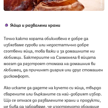
Яйца и развалени храни
Точно както хората обикновено е добре да
избягваме сурови или недостатъчно добре
сготвени яйца, това важи и за домашните ни
любимци. Бактериите на Салмонела в яйцата
могат да разстроят стомаха на домашния ви
любимец, да причинят диария или друг стомашен
дискомфорт.
Ако искате да дадете на кучето си яйца, твърдо
сварените или бърканите са най-добрият избор.
Що се отнася до развалените храни и продукти,
не бива да забравяме, че изостреното обоняние