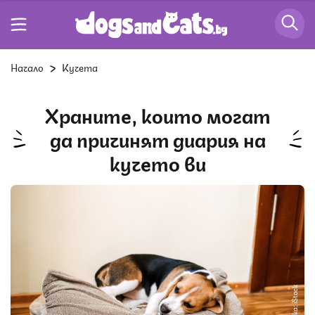
Начало
Кучета
Храните, които могат
да причинят диария на
кучето ви
Снимка: iStock