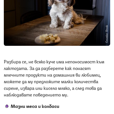
Снимка: iStcok
Разбира се, не всяко куче има непоносимост към
лактозата. За да разберете как понасят
млечните продукти на домашния ви любимец,
можете да му предложите малки количества
сирене, извара или кисело мляко, а след това да
наблюдавате поведението му.
Мазни меса и колбаси