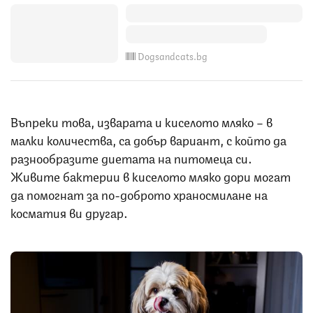
Dogsandcats.bg
Въпреки това, изварата и киселото мляко – в
малки количества, са добър вариант, с който да
разнообразите диетата на питомеца си.
Живите бактерии в киселото мляко дори могат
да помогнат за по-доброто храносмилане на
косматия ви другар.