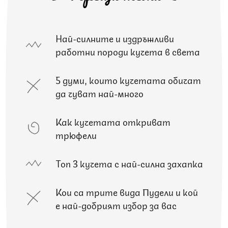
Най-силните и издръжливи
работни породи кучета в света
5 думи, които кучетата обичат
да чуват най-много
Как кучетата откриват
трюфели
Топ 3 кучета с най-силна захапка
Кои са трите вида Пудели и кой
е най-добрият избор за вас