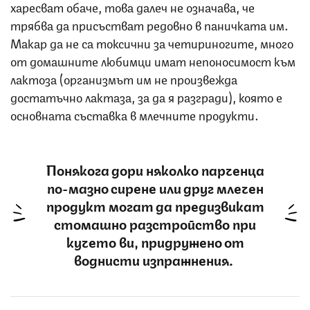
харесват обаче, това далеч не означава, че
трябва да присъстват редовно в паничката им.
Макар да не са токсични за четириногите, много
от домашните любимци имат непоносимост към
лактоза (организмът им не произвежда
достатъчно лактаза, за да я разгради), която е
основната съставка в млечните продукти.
Понякога дори няколко парченца
по-мазно сирене или друг млечен
продукт могат да предизвикат
стомашно разстройство при
кучето ви, придружено от
воднисти изпражнения.