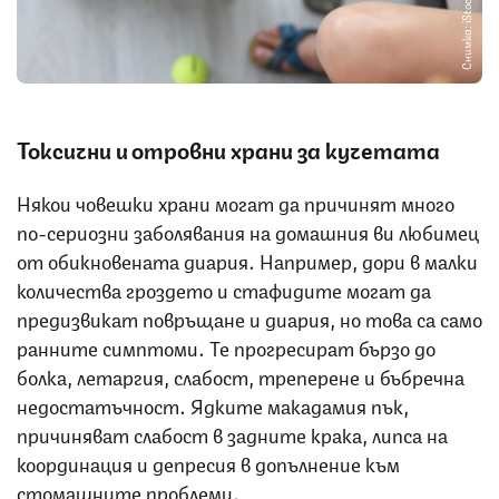
Снимка: iStock
Токсични и отровни храни за кучетата
Някои човешки храни могат да причинят много
по-сериозни заболявания на домашния ви любимец
от обикновената диария. Например, дори в малки
количества гроздето и стафидите могат да
предизвикат повръщане и диария, но това са само
ранните симптоми. Те прогресират бързо до
болка, летаргия, слабост, треперене и бъбречна
недостатъчност. Ядките макадамия пък,
причиняват слабост в задните крака, липса на
координация и депресия в допълнение към
стомашните проблеми.