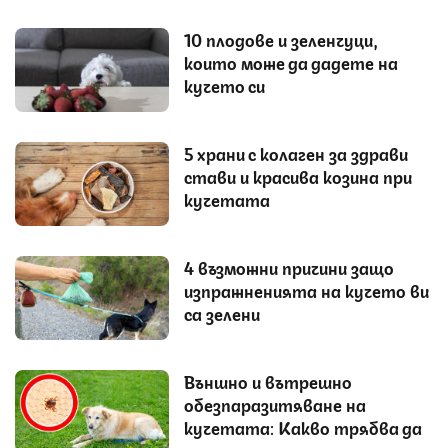
10 плодове и зеленчуци,
които може да дадете на
кучето си
5 храни с колаген за здрави
стави и красива козина при
кучетата
4 възможни причини защо
изпражненията на кучето ви
са зелени
Външно и вътрешно
обезпаразитяване на
кучетата: Какво трябва да