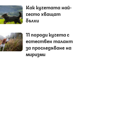
Как кучетата най-
често хващат
бълхи
11 породи кучета с
естествен талант
за проследяване на
миризми