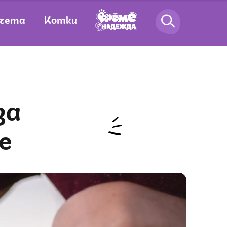
чета
Котки
е