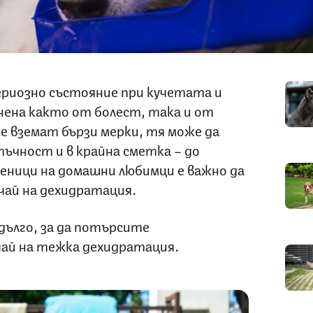
ериозно състояние при кучетата и
нена както от болест, така и от
се вземат бързи мерки, тя може да
ъчност и в крайна сметка – до
еници на домашни любимци е важно да
учай на дехидратация.
дълго, за да потърсите
чай на тежка дехидратация.