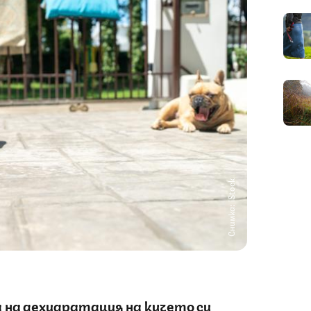
Снимка: iStock
на дехидратация на кучето си