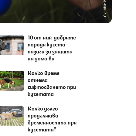
Снимка: iStock
10 от най-добрите
породи кучета-
пазачи за защита
на дома ви
Колко време
отнема
чифтосването при
кучетата
Колко дълго
продължава
бременността при
кучетата?