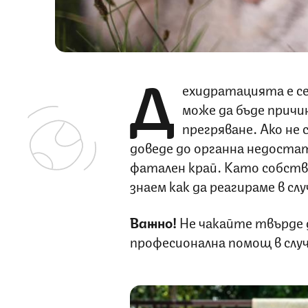
Д
ехидратацията е с
може да бъде причи
прегряване. Ако не 
доведе до органна недостат
фатален край. Като собств
знаем как да реагираме в сл
Важно!
Не чакайте твърде 
професионална помощ в слу