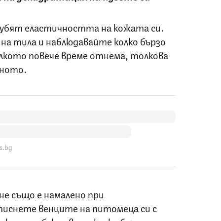
убят еластичността на кожата си.
на тила и наблюдавайте колко бързо
олкото повече време отнема, толкова
тното.
s.bg
е също е намалено при
иснете венците на питомеца си с