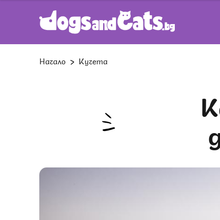
Начало
Кучета
Как да се погрижим за