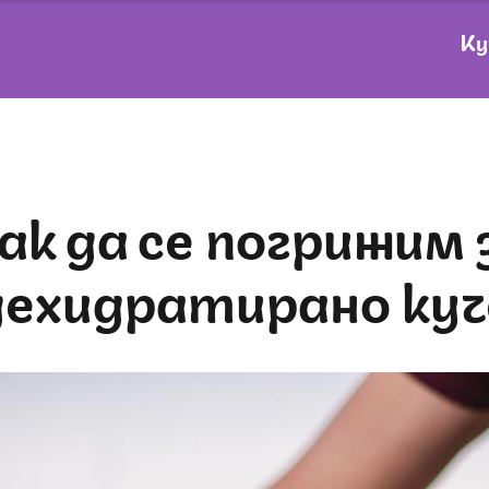
Ку
дехидратирано куч