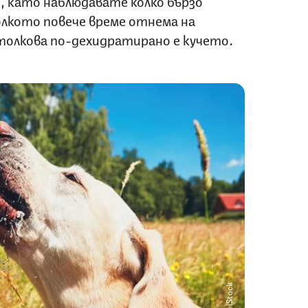
, като наблюдавате колко бързо
олкото повече време отнема на
толкова по-дехидратирано е кучето.