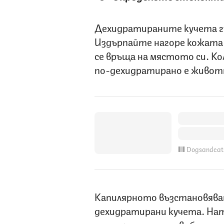
Дехидратираните кучета г
Издърпайте нагоре кожата 
се връща на мястото си. К
по-дехидратирано е живо
Dogsandcat
Капилярното възстановяван
дехидратирани кучета. Нат