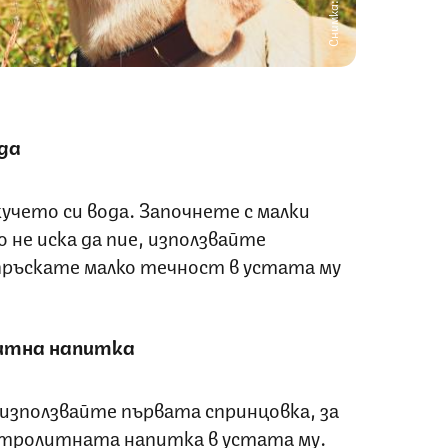
Снимка: iStock
да
учето си вода. Започнете с малки
не иска да пие, използвайте
 впръскате малко течност в устата му
итна напитка
, използвайте първата спринцовка, за
ктролитната напитка в устата му.