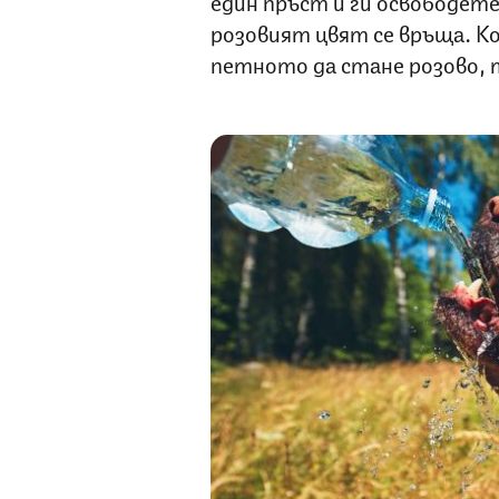
един пръст и ги освободете
розовият цвят се връща. К
петното да стане розово, 