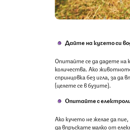
Дайте на кучето си во
Опитайте се да дадете на к
количества. Ако животното 
спринцовка без игла, за да
(целете се в бузите).
Опитайте с електрол
Ако кучето не желае да пие
да впръскате малко от еле