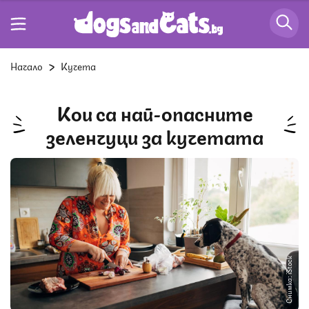
Начало
Кучета
Кои са най-опасните
зеленчуци за кучетата
Снимка: iStock