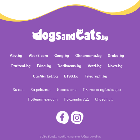
Abv.bg
Vbox7.com
Gong.bg
Ohnamama.bg
Grabo.bg
Pariteni.bg
Edna.bg
Dariknews.bg
Vesti.bg
Nova.bg
CarMarket.bg
BISS.bg
Telegraph.bg
За нас
За реклама
Контакти
Платени публикации
Поверителност
Политика ЛД
Известия
2026 Всички права запазени.
Общи условия