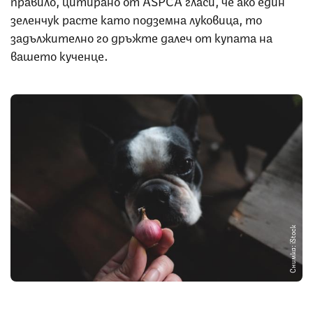
зеленчук расте като подземна луковица, то
задължително го дръжте далеч от купата на
вашето кученце.
Снимка: iStock