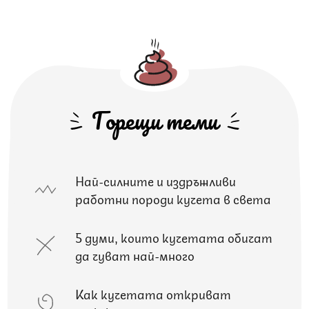
Горещи теми
Най-силните и издръжливи
работни породи кучета в света
5 думи, които кучетата обичат
да чуват най-много
Как кучетата откриват