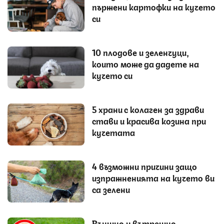
пържени картофки на кучето
си
10 плодове и зеленчуци,
които може да дадете на
кучето си
5 храни с колаген за здрави
стави и красива козина при
кучетата
4 възможни причини защо
изпражненията на кучето ви
са зелени
Външно и вътрешно