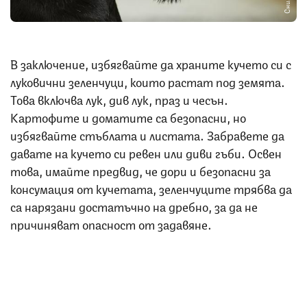
В заключение, избягвайте да храните кучето си с
луковични зеленчуци, които растат под земята.
Това включва лук, див лук, праз и чесън.
Картофите и доматите са безопасни, но
избягвайте стъблата и листата. Забравете да
давате на кучето си ревен или диви гъби. Освен
това, имайте предвид, че дори и безопасни за
консумация от кучетата, зеленчуците трябва да
са нарязани достатъчно на дребно, за да не
причиняват опасност от задавяне.