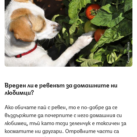
Снимка: iStock
Вреден ли е ревенът за домашните ни
любимци?
Ако обичате пай с ревен, то е по-добре да се
въздържите да почерпите с него домашния си
любимец, тъй като този зеленчук е токсичен за
косматите ни другари. Отровните части са