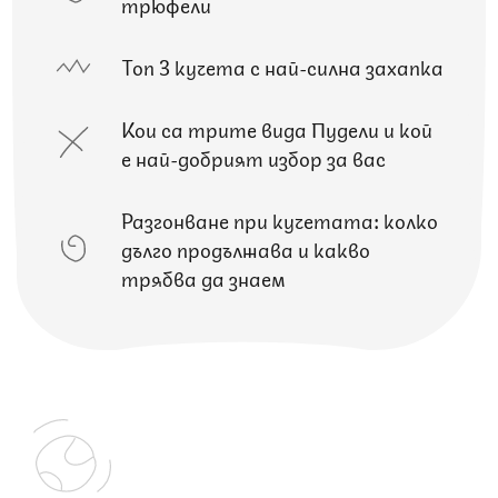
трюфели
Топ 3 кучета с най-силна захапка
Кои са трите вида Пудели и кой
е най-добрият избор за вас
Разгонване при кучетата: колко
дълго продължава и какво
трябва да знаем