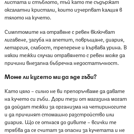
листата и стъблото, тъй като те съдържат
оксалатни кристали, които изчерпват калция в
тялото на кучето.
Симптомите на отравяне с ревен включват
лигавене, загуба на апетит, повръщане, диария,
летаргия, слабост, треперене и кървава урина. В
някои тежки случаи отравянето с ревен може да
причини внезапна бъбречна недостатъчност.
Може ли кучето ми да яде гъби?
Като цяло – силно не ви препоръчваме да давате
на кучето си гъби. Дори тези от магазина могат
да дойдат тежки за организма на четириногите
и да причинят стомашно разстройство или
диария. Що се отнася до дивите – всички те
трябва да се считат за опасни за кучетата и не