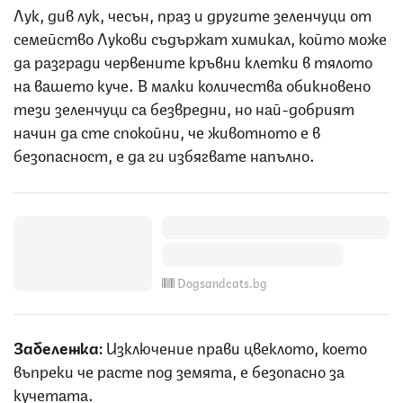
Лук, див лук, чесън, праз и другите зеленчуци от
семейство Лукови съдържат химикал, който може
да разгради червените кръвни клетки в тялото
на вашето куче. В малки количества обикновено
тези зеленчуци са безвредни, но най-добрият
начин да сте спокойни, че животното е в
безопасност, е да ги избягвате напълно.
Dogsandcats.bg
Забележка:
Изключение прави цвеклото, което
въпреки че расте под земята, е безопасно за
кучетата.