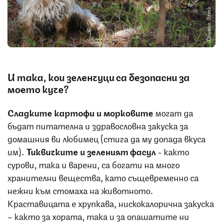
Снимка: iStock
И така, кои зеленчуци са безопасни за
моето куче?
Сладките картофи и морковите
могат да
бъдат питателна и здравословна закуска за
домашния ви любимец (стига да му допада вкуса
им).
Тиквичките и зеленият фасул
- както
сурови, така и варени, са богати на много
хранителни вещества, като същевременно са
нежни към стомаха на животното.
Краставицата е хрупкава, нискокалорична закуска
– както за хората, така и за опашатите ни