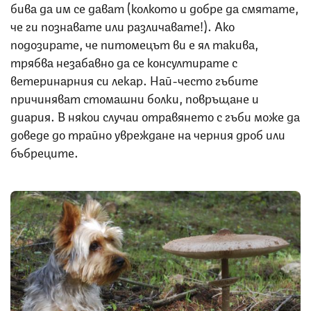
бива да им се дават (колкото и добре да смятате,
че ги познавате или различавате!). Ако
подозирате, че питомецът ви е ял такива,
трябва незабавно да се консултирате с
ветеринарния си лекар. Най-често гъбите
причиняват стомашни болки, повръщане и
диария. В някои случаи отравянето с гъби може да
доведе до трайно увреждане на черния дроб или
бъбреците.