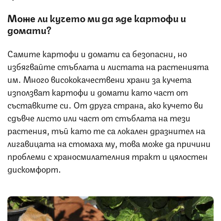
Може ли кучето ми да яде картофи и
домати?
Самите картофи и домати са безопасни, но
избягвайте стъблата и листата на растенията
им. Много висококачествени храни за кучета
използват картофи и домати като част от
съставките си. От друга страна, ако кучето ви
сдъвче листо или част от стъблата на тези
растения, тъй като те са локален дразнител на
лигавицата на стомаха му, това може да причини
проблеми с храносмилателния тракт и цялостен
дискомфорт.