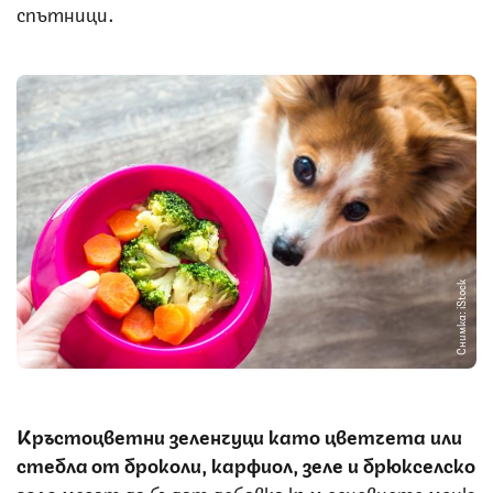
спътници.
Снимка: iStock
Кръстоцветни зеленчуци като цветчета или
стебла от броколи, карфиол, зеле и брюкселско
зеле
могат да бъдат добавка към основното меню