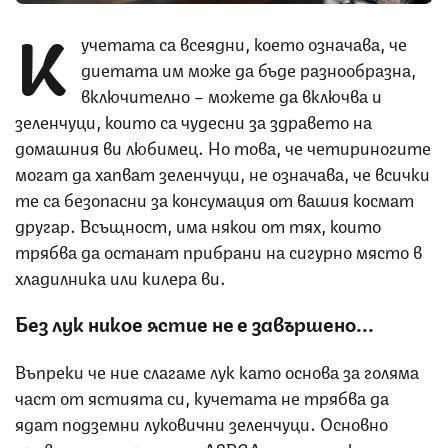
К
учетата са всеядни, което означава, че
диетата им може да бъде разнообразна,
включително – можете да включва и
зеленчуци, които са чудесни за здравето на
домашния ви любимец. Но това, че четириногите
могат да хапват зеленчуци, не означава, че всички
те са безопасни за консумация от вашия космат
другар. Всъщност, има някои от тях, които
трябва да останат прибрани на сигурно място в
хладилника или килера ви.
Без лук никое ястие не е завършено...
Въпреки че ние слагаме лук като основа за голяма
част от ястията си, кучетата не трябва да
ядат подземни луковични зеленчуци. Основно
правило, цитирано от ASPCA гласи, че ако един