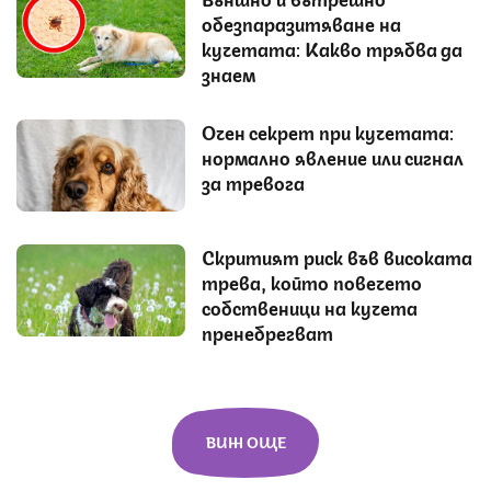
обезпаразитяване на
кучетата: Какво трябва да
знаем
Очен секрет при кучетата:
нормално явление или сигнал
за тревога
Скритият риск във високата
трева, който повечето
собственици на кучета
пренебрегват
ВИЖ ОЩЕ