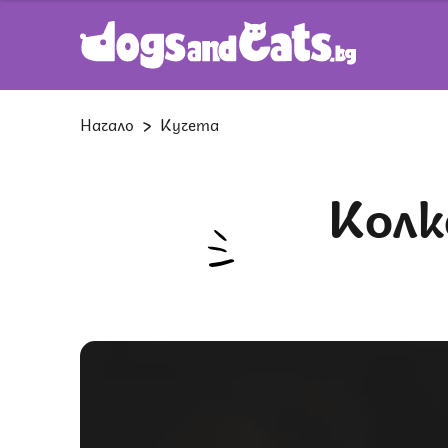
Начало
Кучета
Колко токсичен е чесънът за