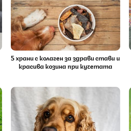
5 храни с колаген за здрави стави и
красива козина при кучетата