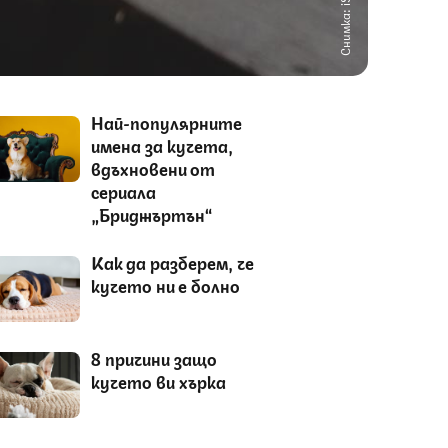
Снимка: iStock
Най-популярните
имена за кучета,
вдъхновени от
сериала
„Бриджъртън“
Как да разберем, че
кучето ни е болно
8 причини защо
кучето ви хърка