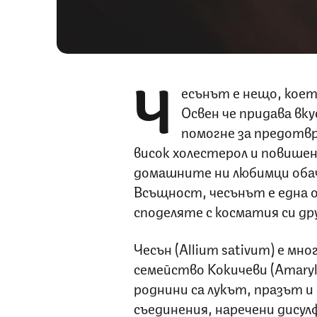
Ч
есънът е нещо, коет
Освен че придава вк
помогне за предотвр
висок холестерол и повишен
домашните ни любимци оба
Всъщност, чесънът е една о
споделяте с косматия си др
Чесън (Allium sativum) е м
семейство Кокичеви (Amaryl
роднини са лукът, празът 
съединения, наречени дису