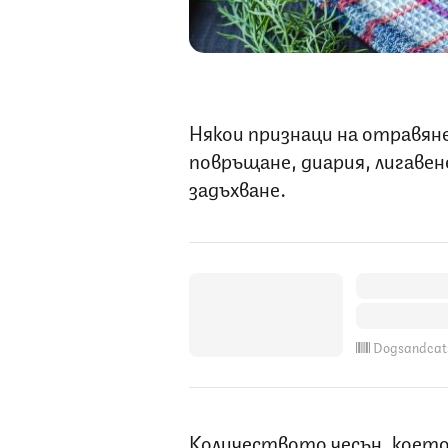
Някои признаци на отравян
повръщане, диария, лигавен
задъхване.
Dogsandcat
Количеството чесън, което