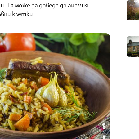
и. Тя може да доведе до анемия –
ъвни клетки.
Снимка: iStock