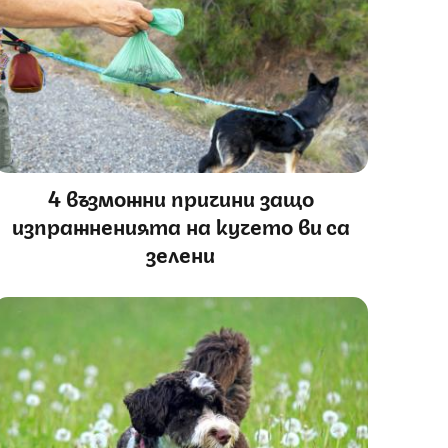
4 възможни причини защо
изпражненията на кучето ви са
зелени