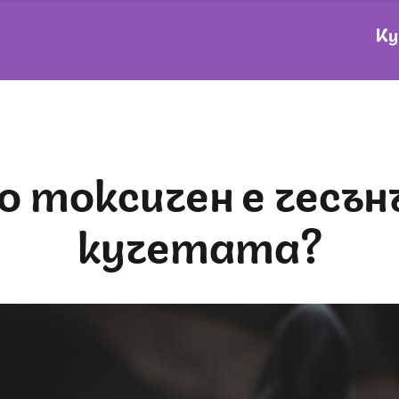
Ку
кучетата?