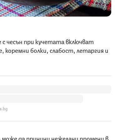
е с чесън при кучетата включват
е, коремни болки, слабост, летаргия и
s.bg
 може да причини нежелани промени в