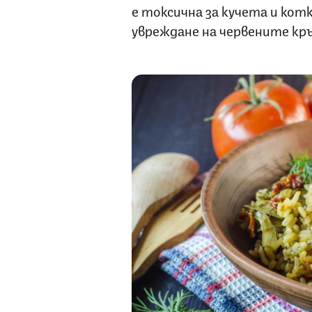
е токсична за кучета и котк
увреждане на червените кр