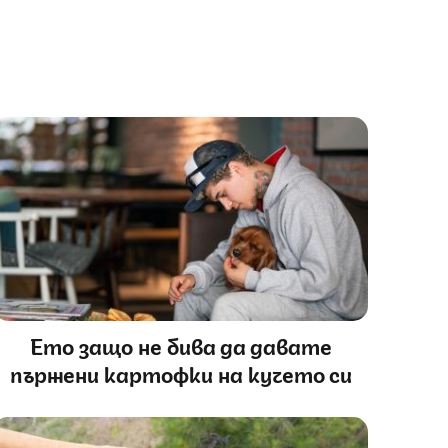
Ето защо не бива да давате
пържени картофки на кучето си