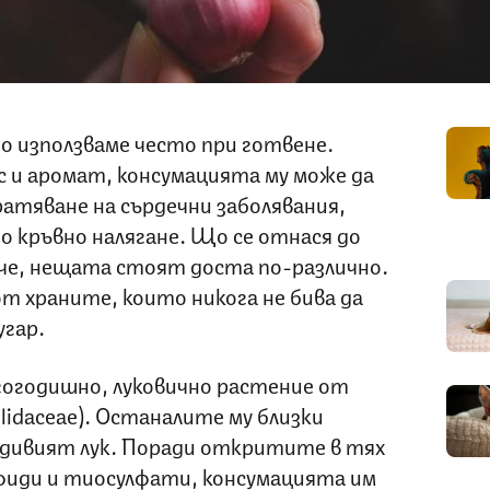
о използваме често при готвене.
ус и аромат, консумацията му може да
атяване на сърдечни заболявания,
о кръвно налягане. Що се отнася до
че, нещата стоят доста по-различно.
т храните, които никога не бива да
угар.
ногогодишно, луковично растение от
lidaceae). Останалите му близки
и дивият лук. Поради откритите в тях
лфиди и тиосулфати, консумацията им