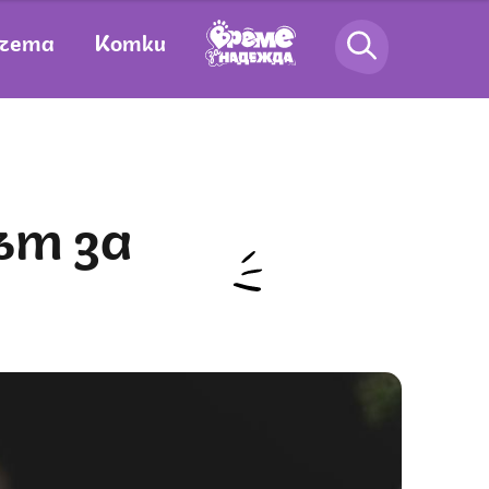
чета
Котки