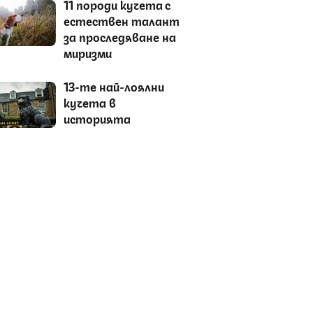
11 породи кучета с
естествен талант
за проследяване на
миризми
13-те най-лоялни
кучета в
историята