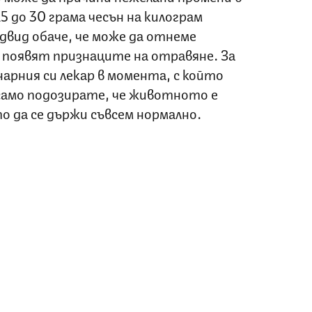
5 до 30 грама чесън на килограм
двид обаче, че може да отнеме
е появят признаците на отравяне. За
арния си лекар в момента, с който
 само подозирате, че животното е
то да се държи съвсем нормално.