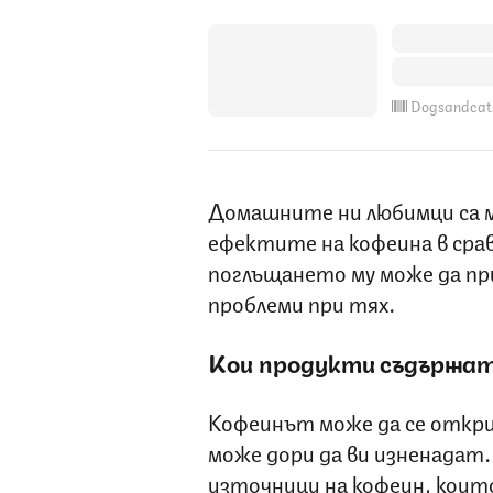
Dogsandcat
Домашните ни любимци са 
ефектите на кофеина в срав
поглъщането му може да пр
проблеми при тях.
Кои продукти съдържат
Кофеинът може да се откри
може дори да ви изненадат
източници на кофеин, коит