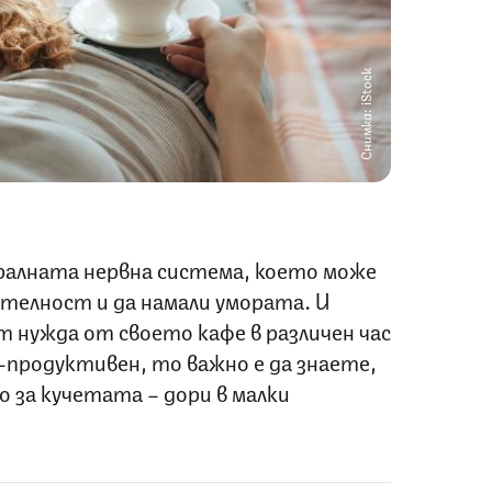
Снимка: iStock
алната нервна система, което може
телност и да намали умората. И
 нужда от своето кафе в различен час
о-продуктивен, то важно е да знаете,
о за кучетата – дори в малки