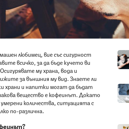
машен любимец, вие със сигурност
вите всичко, за да бъде кучето ви
Осигурявате му храна, вода и
рижите за външния му вид. Знаете ли
ки храни и напитки могат да бъдат
такова вещество е кофеинът. Докато
в умерени количества, ситуацията с
лко по-различна.
офеинът?