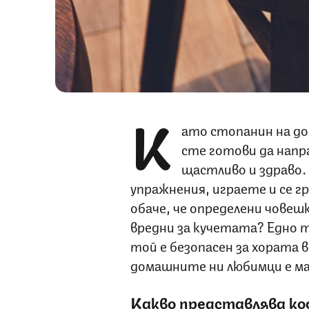
К
ато стопанин на до
сте готови да напра
щастливо и здраво. 
упражнения, играете и се г
обаче, че определени човеш
вредни за кучетата? Едно 
той е безопасен за хората 
домашните ни любимци е ма
Какво представлява к