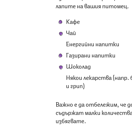
лапите на вашия питомец.
Кафе
Чай
Енергийни напитки
Газирани напитки
Шоколад
Някои лекарства (напр.
и грип)
Важно е да отбележим, че д
съдържат малки количества 
избягвате.