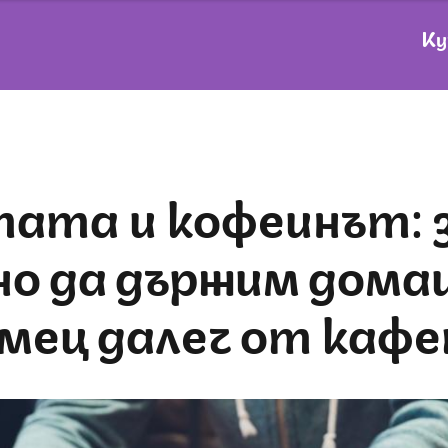
Ку
но да държим дома
мец далеч от кафе