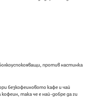
 болкоуспокояващи, против настинка
ори безкофеиновото кафе и чай
кофеин, така че е най-добре да ги