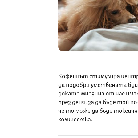
Кофеинът стимулира центр
да подобри умствената бди
докато мнозина от нас имат
през деня, за да бъде той п
че то може да бъде токсичн
количества.