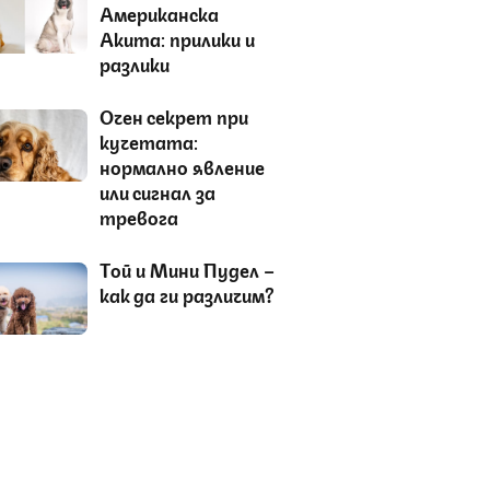
Американска
Акита: прилики и
разлики
Очен секрет при
кучетата:
нормално явление
или сигнал за
тревога
Tой и Мини Пудел –
как да ги различим?