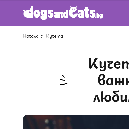
Начало
Кучета
Кучетата и кофеинът: защо е
важ
люби