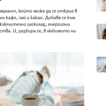
улант, който може да се открие в
о кафе, чай и какао. Добавя се към
включително шоколад, енергийни
ства. И, разбира се, в любимото ни