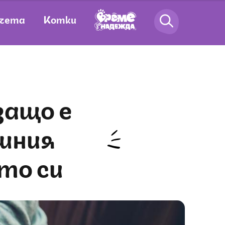
чета
Котки
шния
то си