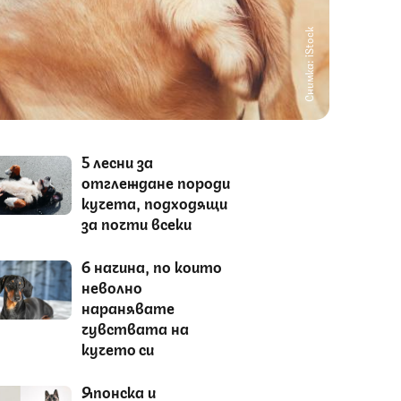
Снимка: iStock
5 лесни за
отглеждане породи
кучета, подходящи
за почти всеки
6 начина, по които
неволно
наранявате
чувствата на
кучето си
Японска и