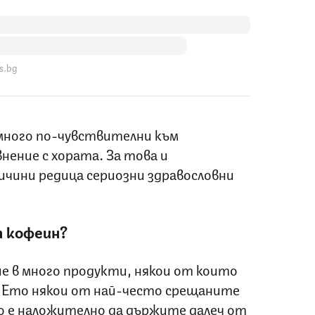
s.bg
много по-чувствителни към
нение с хората. За това и
ичини редица сериозни здравословни
 кофеин?
е в много продукти, някои от които
. Ето някои от най-често срещаните
о е наложително да държите далеч от