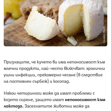
Снимка: iStock
Признаците, че кучето ви има непоносимост към
млечни продукти, най-често включват: хронични
ушни инфекции, прекомерно чесане (в следствие
на постоянен сърбеж) и косопад.
Някои четириноги може да имат проблеми с
козето сирене, защото имат
непоносимост към
лактоза.
Засегнатите животни може да