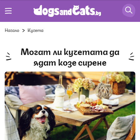
Начало
Кучета
Могат ли кучетата да
ядат козе сирене
Снимка: iStock