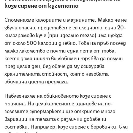
козе сирене от кучетата
Споменахме калориите и мазнините. Макар че не
звучи опасно, представете си следното: едно 20-
килограмово куче (при идеално тегло) има нужда
от около 500 калории дневно. Това на пръв поглед
малко лакомство е почти една пета от това,
което домашният ви любимец трябва да получи
през целия ден, без обаче да му осигурява
хранителната стойност, която неговата
обичайна диета предлага.
Наблегнахме на обикновеното козе сирене с
причина. На деликатесните щандове на по-
големите супермаркети ще откриете много
вариации на темата с различни добавени
съставки. Например, козе сирене с боровинки. Или