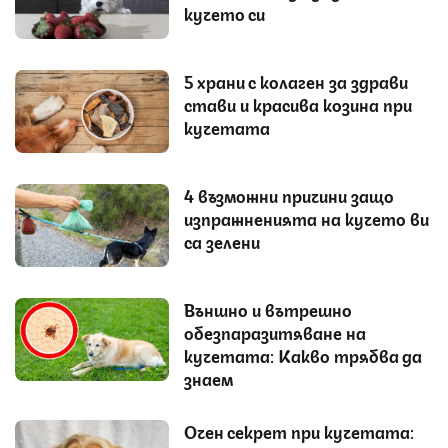
кучето си
5 храни с колаген за здрави
стави и красива козина при
кучетата
4 възможни причини защо
изпражненията на кучето ви
са зелени
Външно и вътрешно
обезпаразитяване на
кучетата: Какво трябва да
знаем
Очен секрет при кучетата: