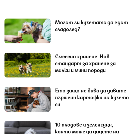
Могат ли кучетата да ядат
сладолед?
Смесено хранене: Нов
стандарт за хранене за
малки и мини породи
Ето защо не бива да давате
пържени картофки на кучето
си
10 плодове и зеленчуци,
които може да дадете на