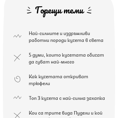
Горещи теми
Най-силните и издръжливи
работни породи кучета в света
5 думи, които кучетата обичат
да чуват най-много
Как кучетата откриват
трюфели
Топ 3 кучета с най-силна захапка
Кои са трите вида Пудели и кой