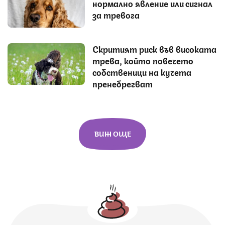
нормално явление или сигнал
за тревога
Скритият риск във високата
трева, който повечето
собственици на кучета
пренебрегват
ВИЖ ОЩЕ