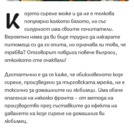
К
озето сирене може и да не е толкова
популярно колкото бялото, но със
сигурност има своите почитатели.
Вероятно няма да ви бъде трудно да накарате
питомеца си да го опита, но означава ли това, че
трябва? Отговорът повдига повече въпроси,
отколкото сте очаквали!
Достатъчно е да се каже, че обикновеното козе
сирене, произведено за търговската мрежа, не е
токсично за домашните ни любимци. Има обаче
опасения на няколко фронта – от метода на
производство през съставките до ефекта на
даването на козе сирене на домашния ви
любимец.