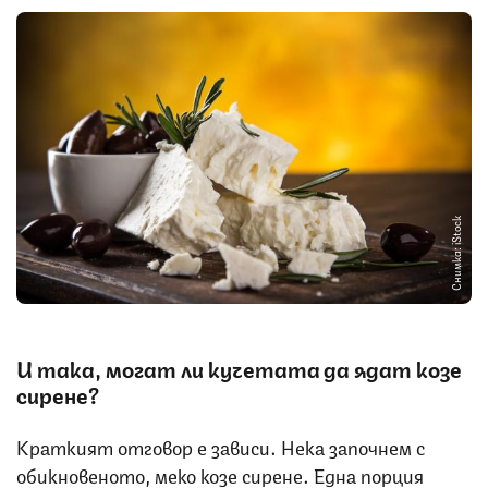
Снимка: iStock
И така, могат ли кучетата да ядат козе
сирене?
Краткият отговор е зависи. Нека започнем с
обикновеното, меко козе сирене. Една порция