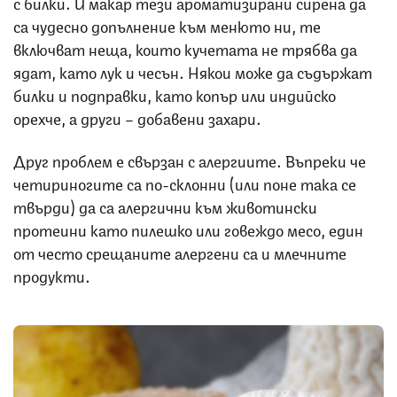
с билки. И макар тези ароматизирани сирена да
са чудесно допълнение към менюто ни, те
включват неща, които кучетата не трябва да
ядат, като лук и чесън. Някои може да съдържат
билки и подправки, като копър или индийско
орехче, а други – добавени захари.
Друг проблем е свързан с алергиите. Въпреки че
четириногите са по-склонни (или поне така се
твърди) да са алергични към животински
протеини като пилешко или говеждо месо, един
от често срещаните алергени са и млечните
продукти.