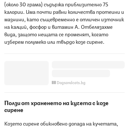
(около 30 грама) съдържа приблизително 75
калории. Има почти равни количества протеини и
мазнини, като същевременно е отличен източник
на калций, фосфор и витамин А. Отбелязахме
вида, защото нещата се променят, когато
изберем полумеко или твърдо козе сирене.
Dogsandcats.bg
Ползи от хра
н
енето на кучета с козе
сирене
Козето сирене обикновено допада на кучетата,