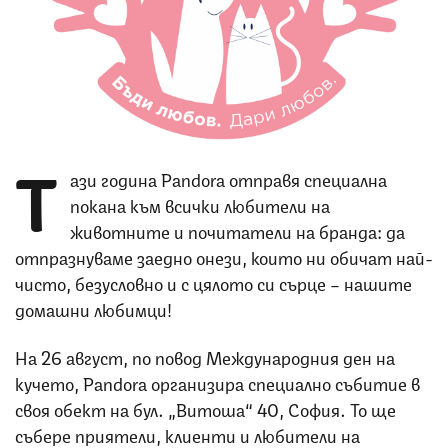
Снимка: Pandora
Т
ази година Pandora отправя специална
покана към всички любители на
животните и почитатели на бранда: да
отпразнуваме заедно онези, които ни обичат най-
чисто, безусловно и с цялото си сърце – нашите
домашни любимци!
На 26 август, по повод Международния ден на
кучето, Pandora организира специално събитие в
своя обект на бул. „Витоша“ 40, София. To ще
събере приятели, клиенти и любители на