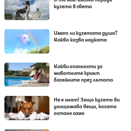
кучета в света
Имат ли кучетата душа?
Какво казва науката
Какви опасности за
животните крият
басейните през лятото
Не е инат! Защо кучето ви
унищожава вещи, когато
остане само