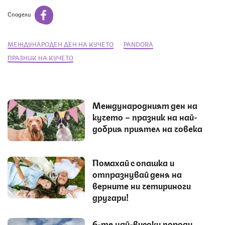
Сподели
МЕЖДУНАРОДЕН ДЕН НА КУЧЕТО
PANDORA
ПРАЗНИК НА КУЧЕТО
Международният ден на
кучето – празник на най-
добрия приятел на човека
Помахай с опашка и
отпразнувай деня на
верните ни четириноги
другари!
6-те най-високи породи