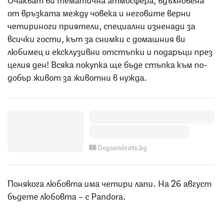
от връзката между човека и неговите верни
четириноги приятели, специални изненади за
всички гости, кът за снимки с домашния ви
любимец и ексклузивни отстъпки и подаръци през
целия ден! Всяка покупка ще бъде стъпка към по-
добър живот за животни в нужда.
Dogsandcats.bg
Понякога любовта има четири лапи. На 26 август
бъдете любовта – с Pandora.