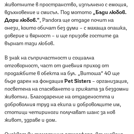
животните в пространство, изпълнено с емоция,
вдъхновение и смисъл. Под мотото
„Бъди любов.
Дари любов.“
, Pandora ще отдаде почит на
онези, които обичат без думи – с махаща опашка,
доверие и вярност – и ще призове гостите да
върнат тази любов.
В знак на съпричастност и социална
отговорност, част от дневния приход от
продажбите в обекта на бул. „Витоша“ 40 ще
бъде дарен на фондация
Pet Sisters
– организация,
посветена на спасяването и грижата за бездомни
животни. Благодарение на отдадеността и
доброволния труд на екипа и доброволците им,
стотици четириноги получават шанс за нов
живот, здраве и дом.
Очакват ви тематична атмосфера, вдъхновена