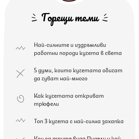
Горещи теми
Най-силните и издръжливи
работни породи кучета в света
5 думи, които кучетата обичат
да чуват най-много
Как кучетата откриват
трюфели
Топ 3 кучета с най-силна захапка
Кои са трите вида Пудели и кой