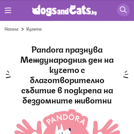
Начало
Кучета
Pandora празнува
Международния ден на
кучето с
благотворително
събитие в подкрепа на
бездомните животни