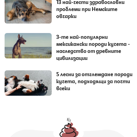
13 най-чести здравословни
проблеми при Немските
овчарки
3-те най-популярни
мексикански породи кучета -
наследство от древните
цивилизации
5 лесни за отглеждане породи
кучета, подходящи за почти
всеки