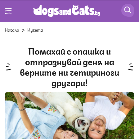
Начало
Кучета
Помахай с опашка и
отпразнувай деня на
верните ни четириноги
другари!