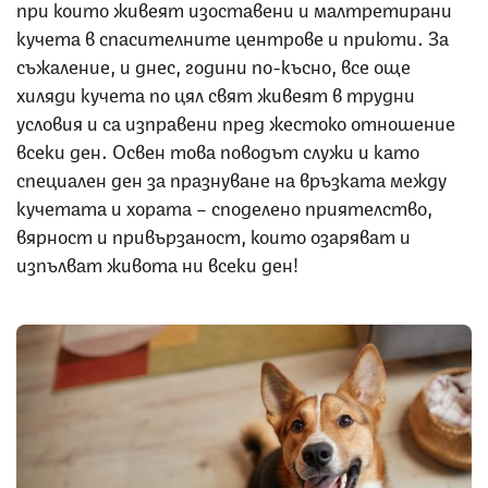
при които живеят изоставени и малтретирани
кучета в спасителните центрове и приюти. За
съжаление, и днес, години по-късно, все още
хиляди кучета по цял свят живеят в трудни
условия и са изправени пред жестоко отношение
всеки ден. Освен това поводът служи и като
специален ден за празнуване на връзката между
кучетата и хората – споделено приятелство,
вярност и привързаност, които озаряват и
изпълват живота ни всеки ден!