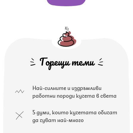
Горещи теми
Най-силните и издръжливи
работни породи кучета в света
5 думи, които кучетата обичат
да чуват най-много