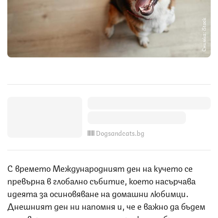
Снимка: iStock
Dogsandcats.bg
С времето Международният ден на кучето се
превърна в глобално събитие, което насърчава
идеята за осиновяване на домашни любимци.
Днешният ден ни напомня и, че е важно да бъдем
отговорни, да ценим и да се грижим добре за