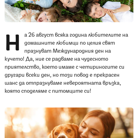
Снимка: iStock
Н
а 26 август всяка година любителите на
домашните любимци по целия свят
празнуват Международния ден на
кучето! Да, ние се радваме на чудесното
приятелство, което имаме с четириногите си
другари всеки ден, но този повод е прекрасен
шанс да отпразнуваме невероятната връзка,
която споделяме с питомците си!