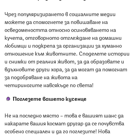
Чрез популяризирането в социалните медии
можете да спомогнете за повишаване на
осведомеността относно осиновяването на
кучета, отговорното отглеждане на домашни
любимци и подкрепа за организации за хуманно
отношение към животните. Споделете истории
и снимки от реалния живот, за да образовате и
вдъхновите други хора, за да могат да помогнат
за подобряване на живота на
четириногите навсякъде по света!
Поглезете вашето кученце
Не на последно място – това е вашият шанс да
накарате вашия космат другар да се почувства
особено специален и да го поглезите! Нова