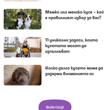
Мъжко или женско куче – кой
е правилният избор за вас?
11 уникални задачи, които
кучетата могат да
изпълняват
Колко дълго кучето може да
задържи вниманието си
ВИЖ ОЩЕ