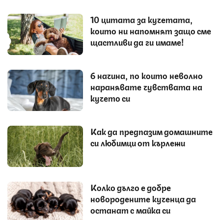
10 цитата за кучетата,
които ни напомнят защо сме
щастливи да ги имаме!
6 начина, по които неволно
наранявате чувствата на
кучето си
Как да предпазим домашните
си любимци от кърлежи
Колко дълго е добре
новородените кученца да
останат с майка си