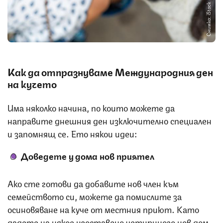
Снимка: iStock
Как да отпразнуваме Международния ден
на кучето
Има няколко начина, по които можете да
направите днешния ден изключително специален
и запомнящ се. Ето някои идеи:
Доведете у дома нов приятел
Ако сте готови да добавите нов член към
семейството си, можете да помислите за
осиновяване на куче от местния приют. Като
дадете на някое изоставено четириного нов дом,