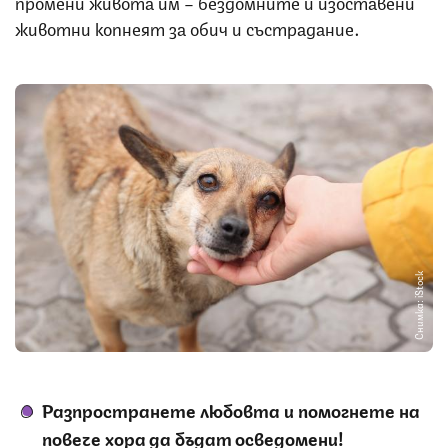
промени живота им – бездомните и изоставени
животни копнеят за обич и състрадание.
Снимка: iStock
Разпространете любовта и помогнете на
повече хора да бъдат осведомени!