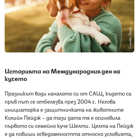
Снимка: iStock
Историята на Международния ден на
кучето
Празникът води началото си от САЩ, където са
пръв път се отбелязва през 2004 г. Негова
инициаторка е защитничката на животните
Колийн Пейдж – да тази дата тя е осиновила
първото си семейно куче Шелти. Целта на Пейдж
е да повиши осведомеността относно условията,