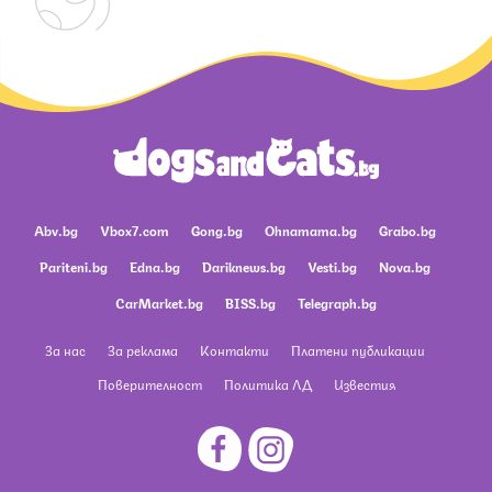
Abv.bg
Vbox7.com
Gong.bg
Ohnamama.bg
Grabo.bg
Pariteni.bg
Edna.bg
Dariknews.bg
Vesti.bg
Nova.bg
CarMarket.bg
BISS.bg
Telegraph.bg
За нас
За реклама
Контакти
Платени публикации
Поверителност
Политика ЛД
Известия