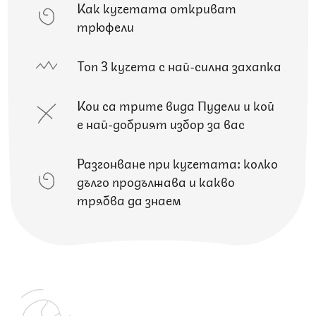
Как кучетата откриват
трюфели
Топ 3 кучета с най-силна захапка
Кои са трите вида Пудели и кой
е най-добрият избор за вас
Разгонване при кучетата: колко
дълго продължава и какво
трябва да знаем