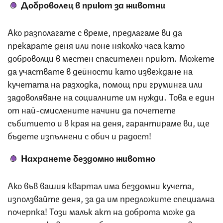
Доброволец в приют за животни
Ако разполагате с време, предлагаме ви да
прекарате деня или поне няколко часа като
доброволци в местен спасителен приют. Можете
да участвате в дейности като извеждане на
кучетата на разходка, помощ при груминга или
задоволяване на социалните им нужди. Това е един
от най-смислените начини да почетете
събитието и в края на деня, гарантираме ви, ще
бъдете изпълнени с обич и радост!
Нахранете бездомно животно
Ако във вашия квартал има бездомни кучета,
използвайте деня, за да им предложите специална
почерпка! Този малък акт на доброта може да