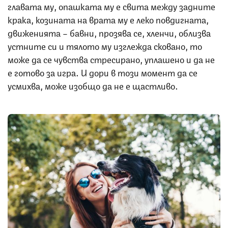
главата му, опашката му е свита между задните
крака, козината на врата му е леко повдигната,
движенията – бавни, прозява се, хленчи, облизва
устните си и тялото му изглежда сковано, то
може да се чувства стресирано, уплашено и да не
е готово за игра. И дори в този момент да се
усмихва, може изобщо да не е щастливо.
Снимка: iStock