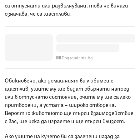
са отпуснати или развълнувани, това не винаги
означава, че са щастливи.
Dogsandcats.bg
Обикновено, ако домашният ви любимец е
щастлив, ушите му ще бъдат обърнати напред
или в отпуснато състояние, очите му ще са леко
притворени, а устата – широко отворена.
Вероятно животното ще търси взаимодействие
с вас, ще иска да играете и ще търси близост.
Ако ушите на кучето ви са залепени назад за