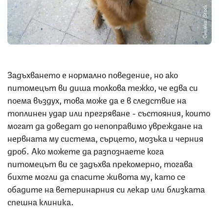
Снимка: iStock
Задъхването е нормално поведение, но ако
питомецът ви диша толкова тежко, че едва си
поема въздух, това може да е в следствие на
топлинен удар или прегряване - състояния, които
могат да доведат до непоправимо увреждане на
нервната му система, сърцето, мозъка и черния
дроб. Ако можете да разпознаете кога
питомецът ви се задъхва прекомерно, тогава
бихте могли да спасите живота му, като се
обадите на ветеринарния си лекар или близката
спешна клиника.