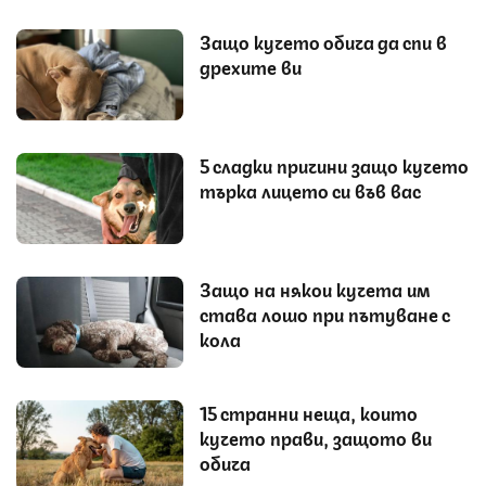
Защо кучето обича да спи в
дрехите ви
5 сладки причини защо кучето
търка лицето си във вас
Защо на някои кучета им
става лошо при пътуване с
кола
15 странни неща, които
кучето прави, защото ви
обича