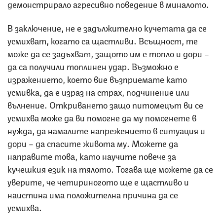
демонстрирало агресивно поведение в миналото.
В заключение, не е задължително кучетата да се
усмихват, когато са щастливи. Всъщност, те
може да се задъхват, защото им е топло и дори –
да са получили топлинен удар. Възможно е
изражението, което вие възприемате като
усмивка, да е израз на страх, подчинение или
вълнение. Откриването защо питомецът ви се
усмихва може да ви помогне да му помогнете в
нужда, да намалите напрежението в ситуация и
дори – да спасите живота му. Можете да
направите това, като научите повече за
кучешкия език на тялото. Тогава ще можете да се
уверите, че четириногото ще е щастливо и
наистина има положителна причина да се
усмихва.