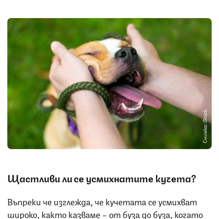
Снимка: iStock
Щастливи ли се усмихнатите кучета?
Въпреки че изглежда, че кучетата се усмихват
широко, както казваме – от буза до буза, когато