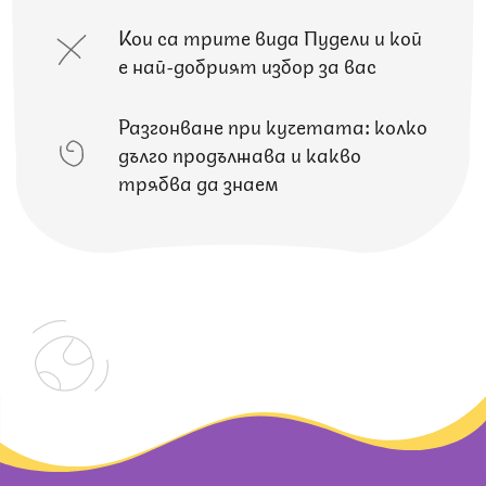
Кои са трите вида Пудели и кой
е най-добрият избор за вас
Разгонване при кучетата: колко
дълго продължава и какво
трябва да знаем