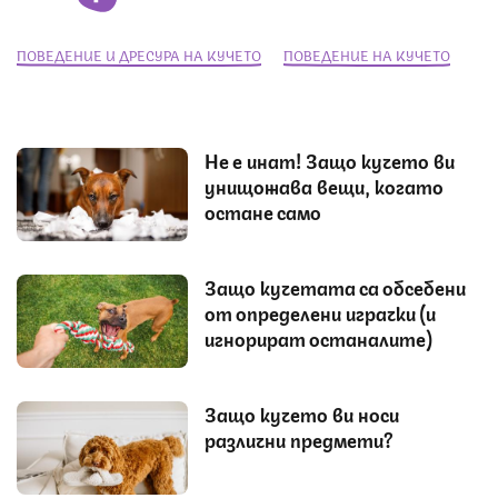
ПОВЕДЕНИЕ И ДРЕСУРА НА КУЧЕТО
ПОВЕДЕНИЕ НА КУЧЕТО
Не е инат! Защо кучето ви
унищожава вещи, когато
остане само
Защо кучетата са обсебени
от определени играчки (и
игнорират останалите)
Защо кучето ви носи
различни предмети?