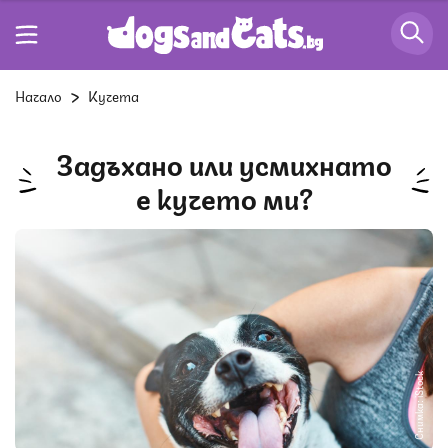
Начало
Кучета
Задъхано или усмихнато
е кучето ми?
Снимка: iStock