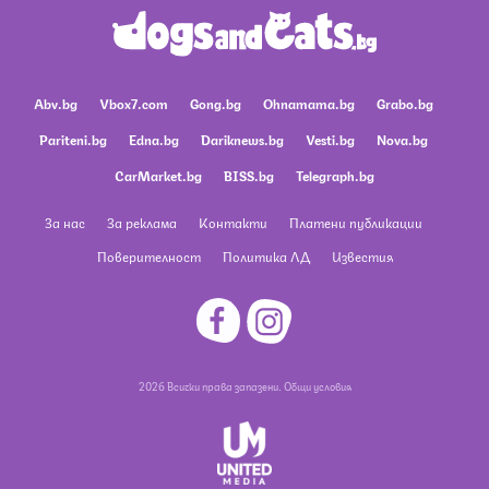
Abv.bg
Vbox7.com
Gong.bg
Ohnamama.bg
Grabo.bg
Pariteni.bg
Edna.bg
Dariknews.bg
Vesti.bg
Nova.bg
CarMarket.bg
BISS.bg
Telegraph.bg
За нас
За реклама
Контакти
Платени публикации
Поверителност
Политика ЛД
Известия
2026 Всички права запазени.
Общи условия