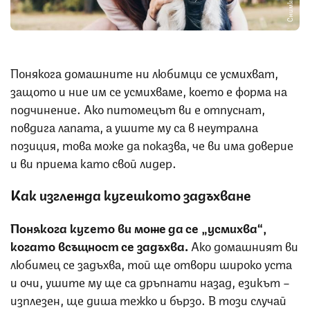
Понякога домашните ни любимци се усмихват,
защото и ние им се усмихваме, което е форма на
подчинение. Ако питомецът ви е отпуснат,
повдига лапата, a ушите му са в неутрална
позиция, това може да показва, че ви има доверие
и ви приема като свой лидер.
Как изглежда кучешкото задъхване
Понякога кучето ви може да се „усмихва“,
когато всъщност се задъхва.
Ако домашният ви
любимец се задъхва, той ще отвори широко уста
и очи, ушите му ще са дръпнати назад, езикът –
изплезен, ще диша тежко и бързо. В този случай