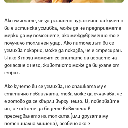
Ако смятате, че задъханото изражение на кучето
ви е истинска усмивка, може да не предприемете
мерки да му помогнете, ако междувременно то е
получило топлинен удар. Ако питомецът ви се
усмихва покорно, може да показва, че е стресиран.
И ако в този момент се опитате да играете на
донасяне с него, животното може да ви ухапе от
страх.
Ако кучето ви се усмихва, но опашката му е
статично повдигната, това може да означава, че
е готово да се хвърли върху нещо. И, повярвайте
ни, не искате да бъдете въвлечени в
преследването на топката (или другата му
потенциална мишена), особено ако е