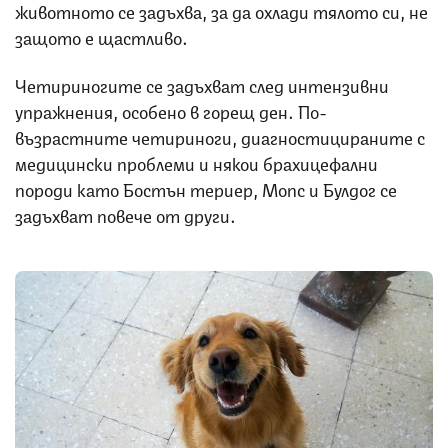
животното се задъхва, за да охлади тялото си, не
защото е щастливо.
Четириногите се задъхват след интензивни
упражнения, особено в горещ ден. По-
възрастните четириноги, диагностицираните с
медицински проблеми и някои брахицефални
породи като Бостън териер, Мопс и Булдог се
задъхват повече от други.