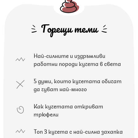
Горещи теми
Най-силните и издръжливи
работни породи кучета в света
5 думи, които кучетата обичат
да чуват най-много
Как кучетата откриват
трюфели
Топ 3 кучета с най-силна захапка