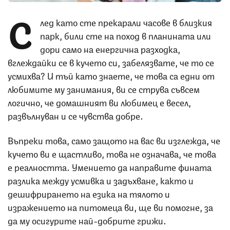
С
лед като сте прекарали часове в близкия
парк, били сте на поход в планината или
дори само на енергична разходка,
вглеждайки се в кучето си, забелязвате, че то се
усмихва? И тъй като знаете, че това са едни от
любимите му занимания, ви се струва съвсем
логично, че домашният ви любимец е весел,
развълнуван и се чувства добре.
Въпреки това, само защото на вас ви изглежда, че
кучето ви е щастливо, това не означава, че това
е реалността. Умението да направите фината
разлика между усмивка и задъхване, както и
дешифрирането на езика на тялото и
изражението на питомеца ви, ще ви помогне, за
да му осигурите най-добрите грижи.