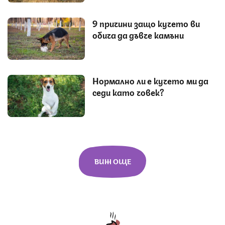
9 причини защо кучето ви
обича да дъвче камъни
Нормално ли е кучето ми да
седи като човек?
ВИЖ ОЩЕ