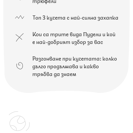
трюфели
Топ 3 кучета с най-силна захапка
Кои са трите вида Пудели и кой
е най-добрият избор за вас
Разгонване при кучетата: колко
дълго продължава и какво
трябва да знаем