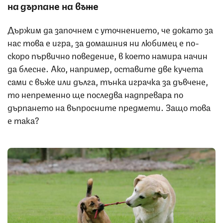
на дърпане на въже
Държим да започнем с уточнението, че докато за
нас това е игра, за домашния ни любимец е по-
скоро първично поведение, в което намира начин
да блесне. Ако, например, оставите две кучета
сами с въже или дълга, тънка играчка за дъвчене,
то непременно ще последва надпревара по
дърпането на въпросните предмети. Защо това
е така?