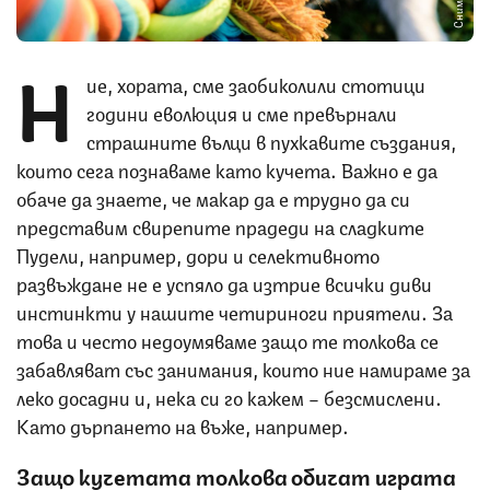
Н
ие, хората, сме заобиколили стотици
години еволюция и сме превърнали
страшните вълци в пухкавите създания,
които сега познаваме като кучета. Важно е да
обаче да знаете, че макар да е трудно да си
представим свирепите прадеди на сладките
Пудели, например, дори и селективното
развъждане не е успяло да изтрие всички диви
инстинкти у нашите четириноги приятели. За
това и често недоумяваме защо те толкова се
забавляват със занимания, които ние намираме за
леко досадни и, нека си го кажем – безсмислени.
Като дърпането на въже, например.
Защо кучетата толкова обичат играта