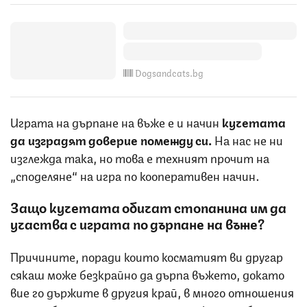
Dogsandcats.bg
Играта на дърпане на въже е и начин
кучетата
да изградят доверие помежду си.
На нас не ни
изглежда така, но това е техният прочит на
„споделяне“ на игра по кооперативен начин.
Защо кучетата обичат стопанина им да
участва с играта по дърпане на въже?
Причините, поради които косматият ви другар
сякаш може безкрайно да дърпа въжето, докато
вие го държите в другия край, в много отношения