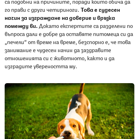
са подобни на причините, поради които обича да
го прави с други четириноги.
Това е чудесен
начин за изграждане на доверие и връзка
помежду ви.
Докато експертите са разделени по
въпроса дали е добре да оставяте питомеца си да
„печели“ от време на време, безспорно е, че това
занимание е чудесен начин да заздравите
отношенията си с животното, както и да
изградите увереността му.