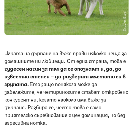
Снимка: iStock
Играта на дърпане на въже прави няколко неща за
домашните ни любимци. От една страна, това е
чудесен начин за тях да се опознаят и, да, до
известна степен – да разберат мястото си в
групата.
Ето защо понякога може да
забележите, че четириногите стават откровено
конкурентни, когато наоколо има въже за
дърпане. Разбира се, често това е само
приятелско съревнование с цел доминация, но без
агресивна нотка.