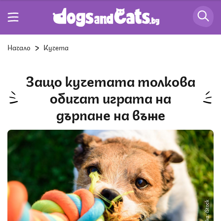
Начало
Кучета
Защо кучетата толкова
обичат играта на
дърпане на въже
Снимка: iStock