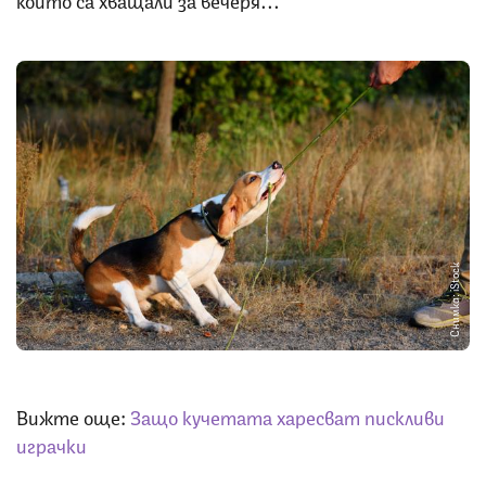
Снимка: iStock
Вижте още:
Защо кучетата харесват пискливи
играчки