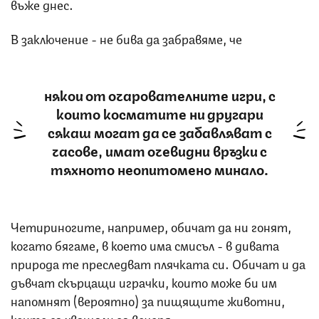
въже днес.
В заключение - не бива да забравяме, че
някои от очарователните игри, с
които косматите ни другари
сякаш могат да се забавляват с
часове, имат очевидни връзки с
тяхното неопитомено минало.
Четириногите, например, обичат да ни гонят,
когато бягаме, в което има смисъл - в дивата
природа те преследват плячката си. Обичат и да
дъвчат скърцащи играчки, които може би им
напомнят (вероятно) за пищящите животни,
които са хващали за вечеря...