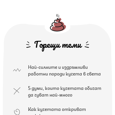
Горещи теми
Най-силните и издръжливи
работни породи кучета в света
5 думи, които кучетата обичат
да чуват най-много
Как кучетата откриват