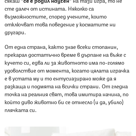
сте далеч от истината. Няколко са
възможностите, според учените, които
отключват това поведение у косматите ни
другари.
От една страна, както знае всеки стопанин,
прекарал достатъчно време в дърпане на въже с
кучето си, едва ли за животното има по-голямо
удоволствие от момента, когато цялата играчка
е в устата му и то ентусиазирано може да я
разкаща и подмята на всички страни. От гледна
точка на реалния свят, това имитира начина, по
който диво животно би се отнесло (и да, убило)
плячката си.