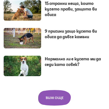
15 странни неща, които
кучето прави, защото ви
обича
9 причини защо кучето ви
обича да дъвче камъни
Нормално ли е кучето ми да
седи като човек?
ВИЖ ОЩЕ