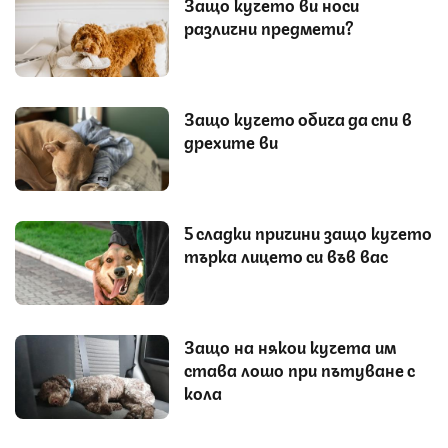
Защо кучето ви носи
различни предмети?
Защо кучето обича да спи в
дрехите ви
5 сладки причини защо кучето
търка лицето си във вас
Защо на някои кучета им
става лошо при пътуване с
кола