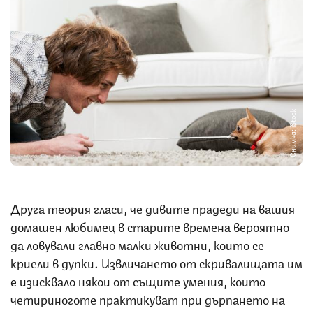
Снимка: iStock
Друга теория гласи, че дивите прадеди на вашия
домашен любимец в старите времена вероятно
да ловували главно малки животни, които се
криели в дупки. Извличането от скривалищата им
е изисквало някои от същите умения, които
четириноготе практикуват при дърпането на