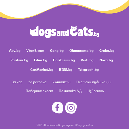
Abv.bg
Vbox7.com
Gong.bg
Ohnamama.bg
Grabo.bg
Pariteni.bg
Edna.bg
Dariknews.bg
Vesti.bg
Nova.bg
CarMarket.bg
BISS.bg
Telegraph.bg
За нас
За реклама
Контакти
Платени публикации
Поверителност
Политика ЛД
Известия
2026 Всички права запазени.
Общи условия