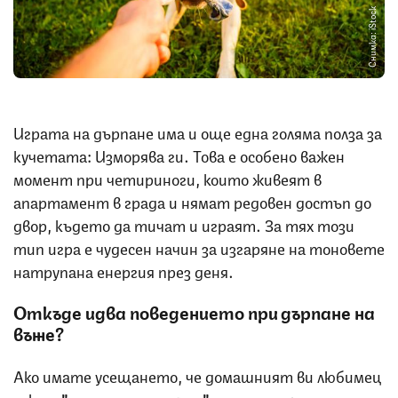
Снимка: iStock
Играта на дърпане има и още една голяма полза за
кучетата: Изморява ги. Това е особено важен
момент при четириноги, които живеят в
апартамент в града и нямат редовен достъп до
двор, където да тичат и играят. За тях този
тип игра е чудесен начин за изгаряне на тоновете
натрупана енергия през деня.
Откъде идва поведението при дърпане на
въже?
Ако имате усещането, че домашният ви любимец
сякаш
"се е родил научен"
на тази игра, то не