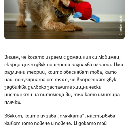
Снимка: iStock
Знаем, че когато играем с домашния си любимец,
скърцащият звук наистина разпалва играта. Има
различни теории, които обясняват това, като
най-популярната от тях е, че въпросният звук
задвижва дълбоко заспалите хищнически
инстинкти на питомеца ви, тъй като имитира
плячка.
Звукът, който издава „плячката“, настървява
животното повече и повече. И докато той