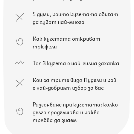
5 думи, които кучетата обичат
да чуват най-много
Как кучетата откриват
трюфели
Топ 3 кучета с най-силна захапка
Кои са трите вида Пудели и кой
е най-добрият избор за вас
Разгонване при кучетата: колко
дълго продължава и какво
трябва да знаем