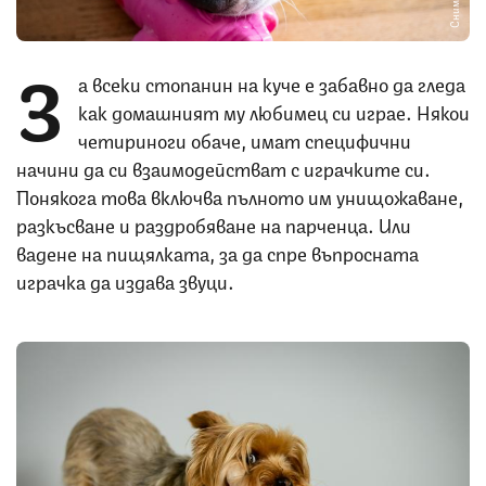
З
а всеки стопанин на куче е забавно да гледа
как домашният му любимец си играе. Някои
четириноги обаче, имат специфични
начини да си взаимодействат с играчките си.
Понякога това включва пълното им унищожаване,
разкъсване и раздробяване на парченца. Или
вадене на пищялката, за да спре въпросната
играчка да издава звуци.