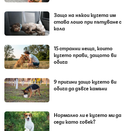
Защо на някои кучета им
става лошо при пътуване с
кола
15 странни неща, които
кучето прави, защото ви
обича
9 причини защо кучето ви
обича да дъвче камъни
Нормално ли е кучето ми да
седи като човек?