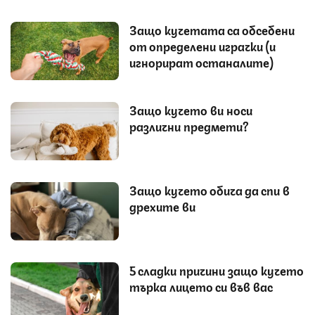
Защо кучетата са обсебени
от определени играчки (и
игнорират останалите)
Защо кучето ви носи
различни предмети?
Защо кучето обича да спи в
дрехите ви
5 сладки причини защо кучето
търка лицето си във вас