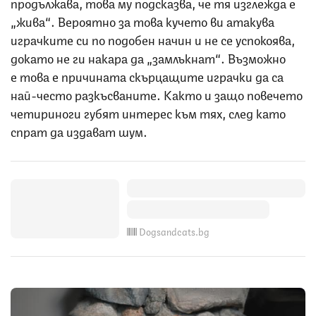
продължава, това му подсказва, че тя изглежда е
„жива“. Вероятно за това кучето ви атакува
играчките си по подобен начин и не се успокоява,
докато не ги накара да „замлъкнат“. Възможно
е това е причината скърцащите играчки да са
най-често разкъсваните. Както и защо повечето
четириноги губят интерес към тях, след като
спрат да издават шум.
Dogsandcats.bg