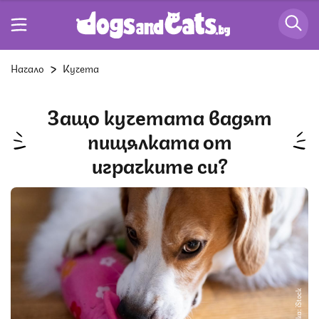
Начало
Кучета
Защо кучетата вадят
пищялката от
играчките си?
Снимка: iStock