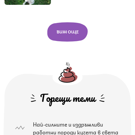
ВИЖ ОЩЕ
Горещи теми
Най-силните и издръжливи
работни породи кучета в света