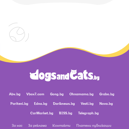
Abv.bg
Vbox7.com
Gong.bg
Ohnamama.bg
Grabo.bg
Pariteni.bg
Edna.bg
Dariknews.bg
Vesti.bg
Nova.bg
CarMarket.bg
BISS.bg
Telegraph.bg
За нас
За реклама
Контакти
Платени публикации