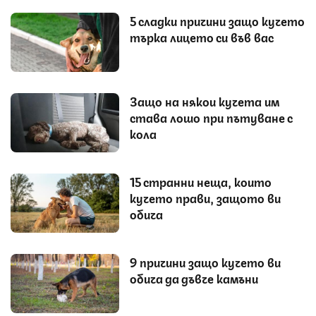
5 сладки причини защо кучето
търка лицето си във вас
Защо на някои кучета им
става лошо при пътуване с
кола
15 странни неща, които
кучето прави, защото ви
обича
9 причини защо кучето ви
обича да дъвче камъни