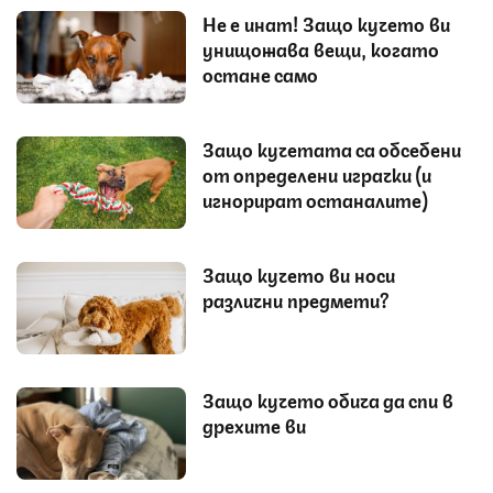
Не е инат! Защо кучето ви
унищожава вещи, когато
остане само
Защо кучетата са обсебени
от определени играчки (и
игнорират останалите)
Защо кучето ви носи
различни предмети?
Защо кучето обича да спи в
дрехите ви