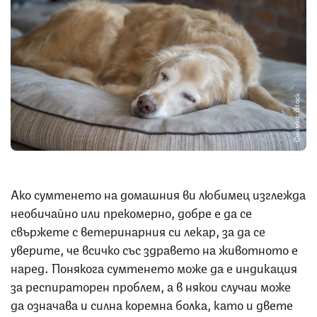
Снимка: iStock
Ако сумтенето на домашния ви любимец изглежда
необичайно или прекомерно, добре е да се
свържете с ветеринарния си лекар, за да се
уверите, че всичко със здравето на животното е
наред. Понякога сумтенето може да е индикация
за респираторен проблем, а в някои случаи може
да означава и силна коремна болка, като и двете