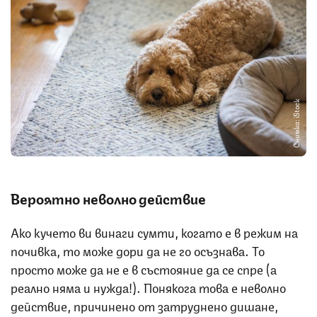
Снимка: iStock
Вероятно неволно действие
Ако кучето ви винаги сумти, когато е в режим на
почивка, то може дори да не го осъзнава. То
просто може да не е в състояние да се спре (а
реално няма и нужда!). Понякога това е неволно
действие, причинено от затруднено дишане,