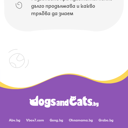
дълго продължава и какво
трябва да знаем
Abv.bg
Vbox7.com
Gong.bg
Ohnamama.bg
Grabo.bg