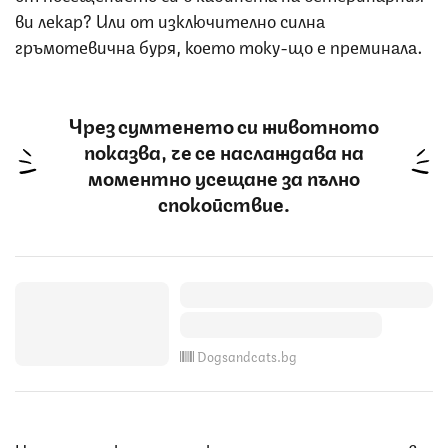
ви лекар? Или от изключително силна
гръмотевична буря, което току-що е преминала.
Чрез сумтенето си животното
показва, че се наслаждава на
моментно усещане за пълно
спокойствие.
Dogsandcats.bg