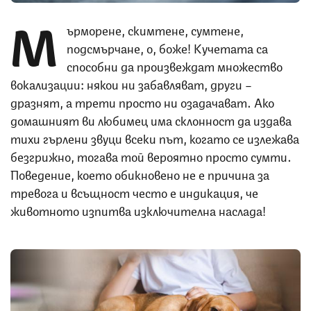
М
ърморене, скимтене, сумтене,
подсмърчане, о, боже! Кучетата са
способни да произвеждат множество
вокализации: някои ни забавляват, други –
дразнят, а трети просто ни озадачават. Ако
домашният ви любимец има склонност да издава
тихи гърлени звуци всеки път, когато се излежава
безгрижно, тогава той вероятно просто сумти.
Поведение, което обикновено не е причина за
тревога и всъщност често е индикация, че
животното изпитва изключителна наслада!