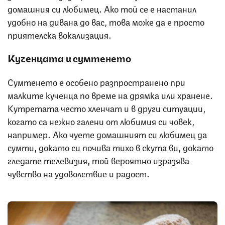
домашния си любимец. Ако той се е настанил
удобно на дивана до вас, това може да е просто
приятелска вокализация.
Кученцата и сумтенето
Сумтенето е особено разпространено при
малките кученца по време на дрямка или хранене.
Кутретата често хленчат и в други ситуации,
когато са нежно галени от любимия си човек,
например. Ако чуете домашният си любимец да
сумти, докато си почива тихо в скута ви, докато
гледате телевизия, той вероятно изразява
чувство на удоволствие и радост.