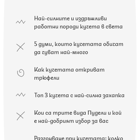
Най-силните и издръжливи
работни породи кучета в света
5 думи, които кучетата обичат
да чуват най-много
Как кучетата откриват
трюфели
Топ 3 кучета с най-силна захапка
Кои са трите вида Пудели и кой
е най-добрият избор за вас
Разгонване при кучетата: колко