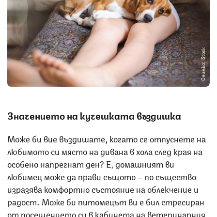
Снимка: iStock
Значението на кучешката въздишка
Може би вие въздишате, когато се отпуснете на
любимото си място на дивана в хола след края на
особено напрегнат ден? Е, домашният ви
любимец може да прави същото – по същество
изразява комфортно състояние на облекчение и
радост. Може би питомецът ви е бил стресиран
от посещението си в кабинета на ветеринарния