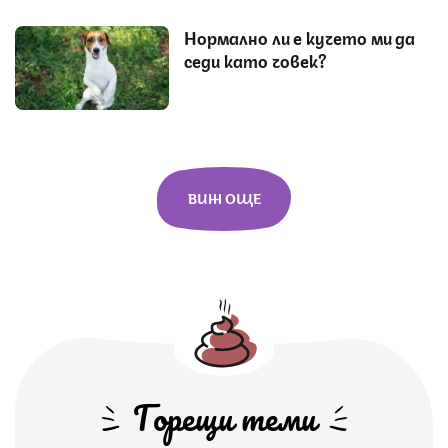
Нормално ли е кучето ми да
седи като човек?
ВИЖ ОЩЕ
Горещи теми