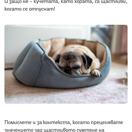
И защо не – кучетата, като хората, са щастливи,
когато се отпуснат!
Снимка: iStock
Помислете и за контекста, когато преценявате
значението зад щастливото сумтене на