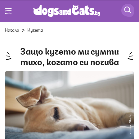
Начало
Кучета
Защо кучето ми сумти
тихо, когато си почива
Снимка: iStock