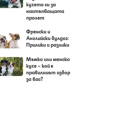
кучето си за
настъпващата
пролет
Френски и
Английски булдог:
Прилики и разлики
Мъжко или женско
куче – кой е
правилният избор
за вас?