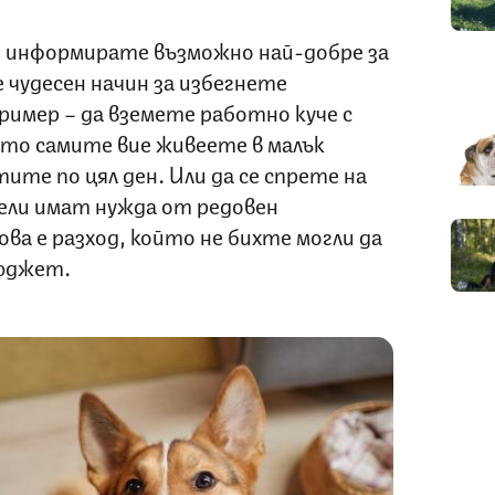
се информирате възможно най-добре за
 чудесен начин за избегнете
имер – да вземете работно куче с
ато самите вие живеете в малък
ите по цял ден. Или да се спрете на
ели имат нужда от редовен
ва е разход, който не бихте могли да
бюджет.