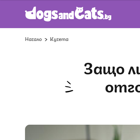
Начало
Кучета
Защо личността на кучето ми не
отго