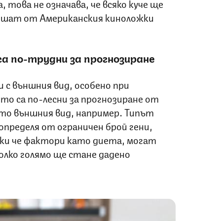
 това не означава, че всяко куче ще
пишат от Американския киноложки
а по-трудни за прогнозиране
и с външния вид, особено при
то са по-лесни за прогнозиране от
ато външния вид, например. Типът
определя от ограничен брой гени,
еки че фактори като диета, могат
олко голямо ще стане дадено