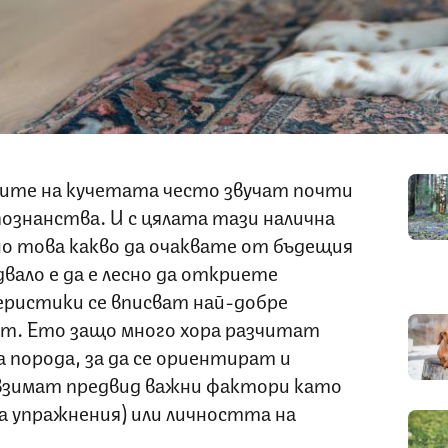
дите на кучетата често звучат почти
познанства. И с цялата тази налична
о това какво да очаквате от бъдещия
вало е да е лесно да откриете
ристики се вписват най-добре
от. Ето защо много хора разчитат
а порода, за да се ориентират и
взимат предвид важни фактори като
на упражнения) или личността на