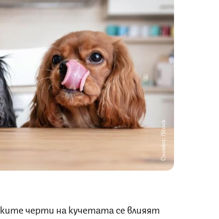
Снимка: iStock
ските черти на кучетата се влияят