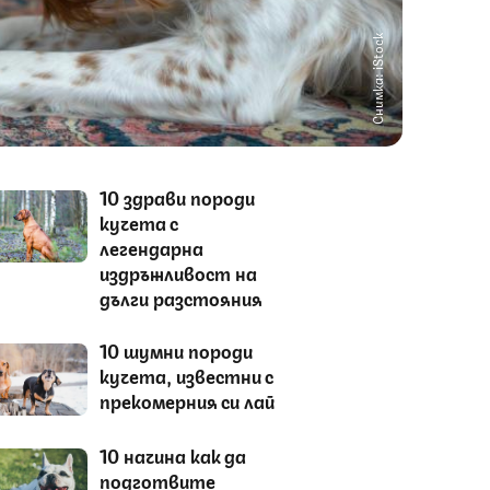
Снимка: iStock
10 здрави породи
кучета с
легендарна
издръжливост на
дълги разстояния
10 шумни породи
кучета, известни с
прекомерния си лай
10 начина как да
подготвите