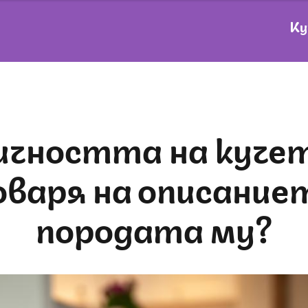
Ку
варя на описание
породата му?