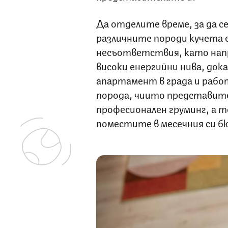
Да отделите време, за да 
различните породи кучета е
несъответствия, като напр
високи енергийни нива, док
апартамент в града и работ
порода, чиито представит
професионален груминг, а то
поместите в месечния си 