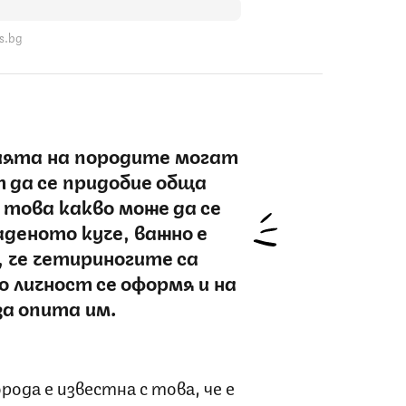
s.bg
ията на породите могат
 да се придобие обща
 това какво може да се
аденото куче, важно е
 че четириногите са
о личност се оформя и на
за опита им.
ода е известна с това, че е