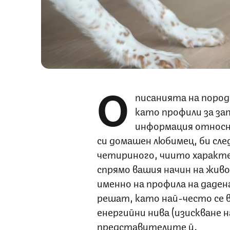
О
писанията на поро
като профили за за
информация относн
си домашен любимец, би след
четириного, чиито характе
спрямо вашия начин на жив
именно на профила на даден
решат, като най-често се 
енергийни нива (изискване 
представителите й.