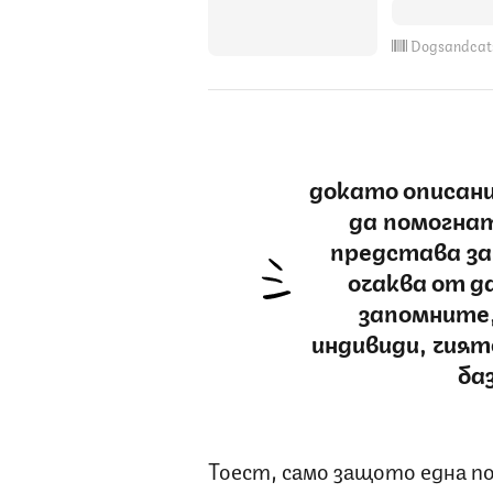
Dogsandcat
докато описан
да помогнат
представа за
очаква от д
запомните,
индивиди, чият
ба
Тоест, само защото една пор