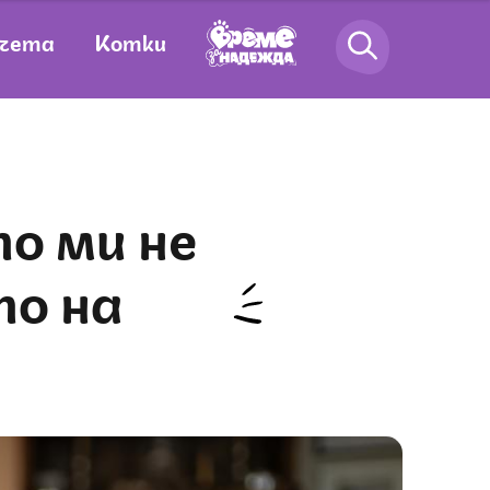
чета
Котки
то на