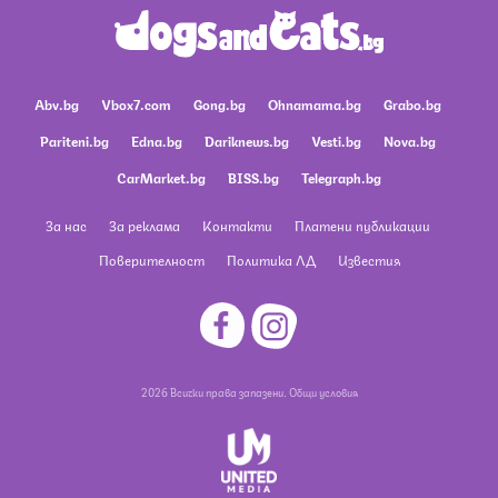
Abv.bg
Vbox7.com
Gong.bg
Ohnamama.bg
Grabo.bg
Pariteni.bg
Edna.bg
Dariknews.bg
Vesti.bg
Nova.bg
CarMarket.bg
BISS.bg
Telegraph.bg
За нас
За реклама
Контакти
Платени публикации
Поверителност
Политика ЛД
Известия
2026 Всички права запазени.
Общи условия