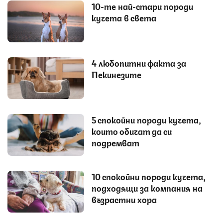
10-те най-стари породи
кучета в света
4 любопитни факта за
Пекинезите
5 спокойни породи кучета,
които обичат да си
подремват
10 спокойни породи кучета,
подходящи за компания на
възрастни хора