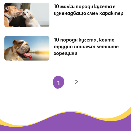
10 малки породи кучета с
изненадващо смел характер
10 породи кучета, които
трудно понасят летните
горещини
1