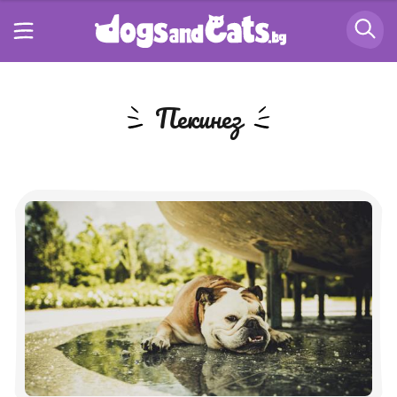
Пекинез