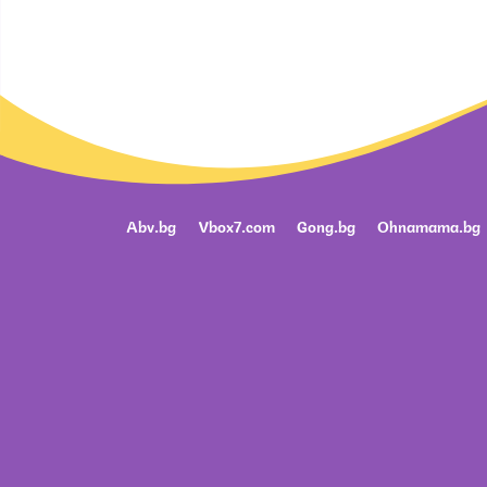
Abv.bg
Vbox7.com
Gong.bg
Ohnamama.bg