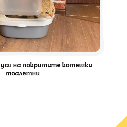
нуси на покритите котешки
тоалетни