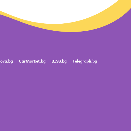
ova.bg
CarMarket.bg
BISS.bg
Telegraph.bg