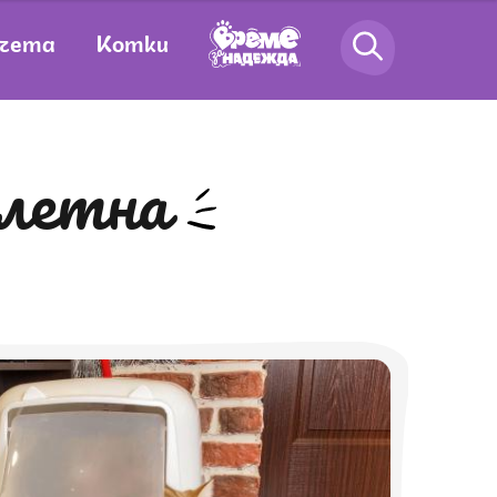
чета
Котки
алетна