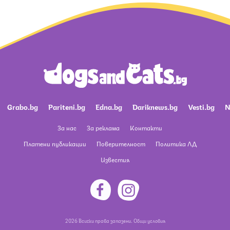
Grabo.bg
Pariteni.bg
Edna.bg
Dariknews.bg
Vesti.bg
N
За нас
За реклама
Контакти
Платени публикации
Поверителност
Политика ЛД
Известия
2026 Всички права запазени.
Общи условия