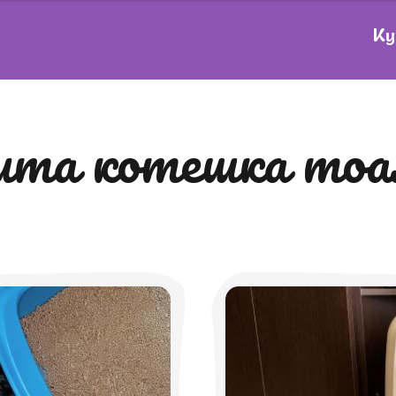
Ку
рита котешка то