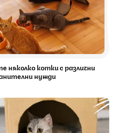
е няколко котки с различни
анителни нужди