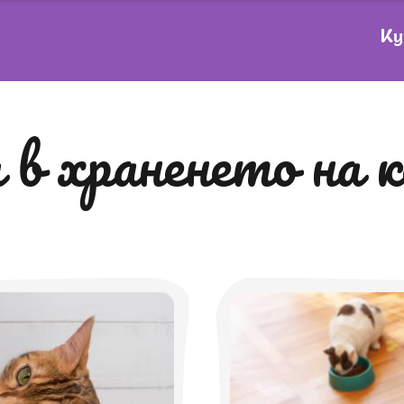
Ку
а в храненето на