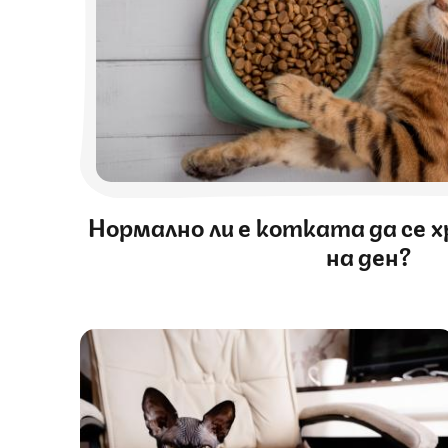
Нормално ли е котката да се 
на ден?