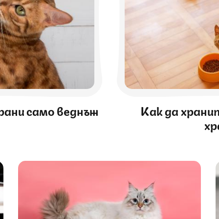
храни само веднъж
Как да хранит
хр