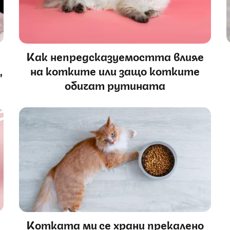
Как непредсказуемостта влияе
,
на котките или защо котките
обичат рутината
и
Котката ми се храни прекалено