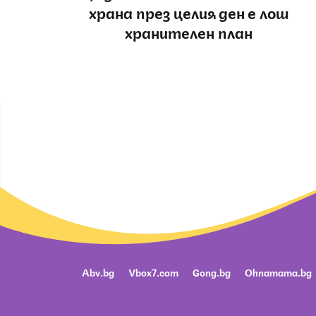
храна през целия ден е лош
хранителен план
Abv.bg
Vbox7.com
Gong.bg
Ohnamama.bg