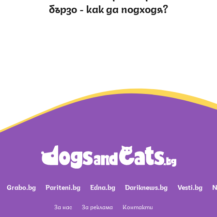
бързо - как да подходя?
Grabo.bg
Pariteni.bg
Edna.bg
Dariknews.bg
Vesti.bg
N
За нас
За реклама
Контакти