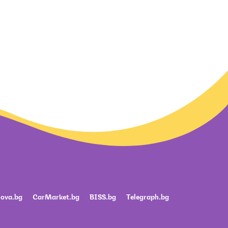
ova.bg
CarMarket.bg
BISS.bg
Telegraph.bg