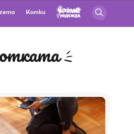
чета
Котки
 котката