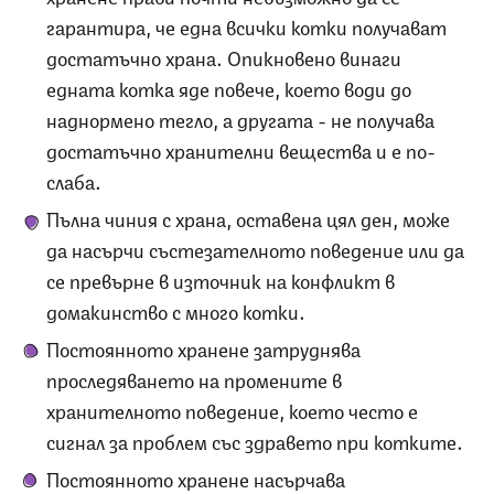
гарантира, че една всички котки получават
достатъчно храна. Опикновено винаги
едната котка яде повече, което води до
наднормено тегло, а другата - не получава
достатъчно хранителни вещества и е по-
слаба.
Пълна чиния с храна, оставена цял ден, може
да насърчи състезателното поведение или да
се превърне в източник на конфликт в
домакинство с много котки.
Постоянното хранене затруднява
проследяването на промените в
хранителното поведение, което често е
сигнал за проблем със здравето при котките.
Постоянното хранене насърчава