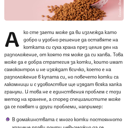
Снимка: iStock
А
ко сте заети може да ви изглежда като
добро и удобно решение да оставяте на
котката си суха храна през целия ден на
разположение, от която тя може да си хапва. Това
може да е добра стратегия за котки, които имат
самоконтрол и не изяждат всичко, което е на
разположение в купата си, но повечето котки са
лакомници и с удоволствие ще изядат всяка хапка
гранули. И това не е единствения проблем с този
метод на хранене, а според специалистите може
да се появят и други проблеми, например:
В домакинствата с много котки постоянното
хранене прави почти невъзможно да се