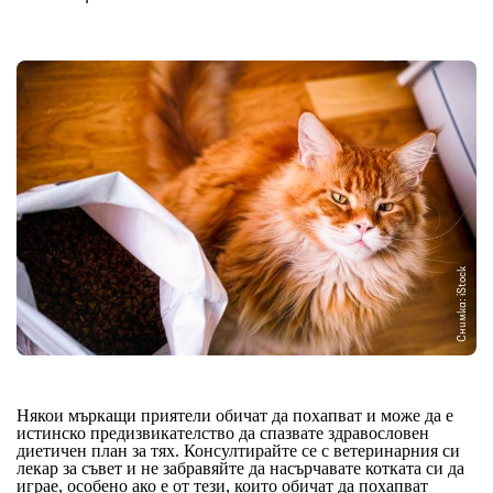
Снимка: iStock
Някои мъркащи приятели обичат да похапват и може да е
истинско предизвикателство да спазвате здравословен
диетичен план за тях. Консултирайте се с ветеринарния си
лекар за съвет и не забравяйте да насърчавате котката си да
играе, особено ако е от тези, които обичат да похапват