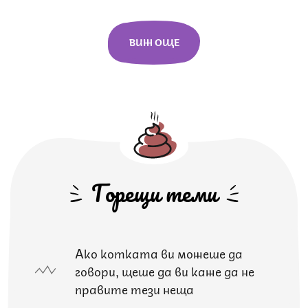
ВИЖ ОЩЕ
Горещи теми
Ако котката ви можеше да
говори, щеше да ви каже да не
правите тези неща