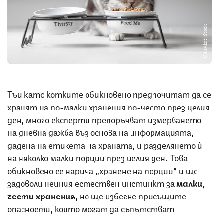
Снимка: iStock
Тъй като котките обикновено предпочитат да се
хранят на по-малки хранения по-често през целия
ден, много експерти препоръчват измерването
на дневна дажба въз основа на информацията,
дадена на етикета на храната, и разделянето ѝ
на няколко малки порции през целия ден. Това
обикновено се нарича „хранене на порции“ и ще
задоволи нейния естествен инстинкт за
малки,
чести хранения,
но ще избегне присъщите
опасности, които могат да съпътстват