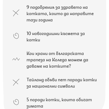
9 подобрения за здравето на
котката, които да направите
тази година
10 новогодишни късмета за
котки
Кои храни от българската
трапеза на Коледа можем да
даваме на котките?
Тайланд обяви пет породи котки
за национални символи
5 породи котки, които обичат
зимата