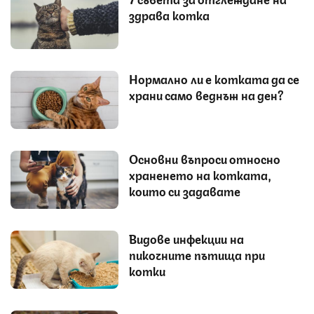
здрава котка
Нормално ли е котката да се
храни само веднъж на ден?
Основни въпроси относно
храненето на котката,
които си задавате
Видове инфекции на
пикочните пътища при
котки