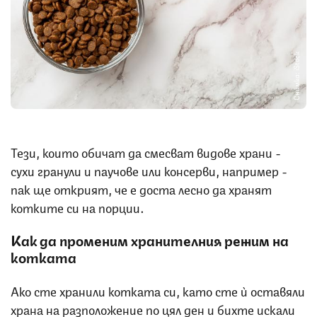
Снимка: iStock
Тези, които обичат да смесват видове храни -
сухи гранули и паучове или консерви, например -
пак ще открият, че е доста лесно да хранят
котките си на порции.
Как да променим хранителния режим на
котката
Ако сте хранили котката си, като сте ѝ оставяли
храна на разположение по цял ден и бихте искали