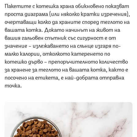
Пакетите с котешка храна обикновено показват
проста диаграма (или няколко кратки изречения),
очертаващи колко да храните според теглото на
вашата котка. Докато начинът на живот на
вашия гальовен спътник със сигурност е от
значение – излежаването на слънце изгаря по-
малко калории, отколкото катеренето по
котешко дърво – препоръчителното количество
за хранене за теглото на вашата котка, както е
посочено на етикета, е най-добрата отправна
точка.