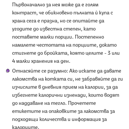
Първоначално за нея може да е голям
контраст, че обикновено пълната ѝ купа с
храна сега е празна, но се опитайте да
угодите до известна степен, като
поставяте малки порции. Постепенно
намалете честотата на порциите, докато
стигнете до бройката, която целите - 3 или
4 малки хранения на ден.
Отнасяйте се разумно: Ако искате да давате
лакомства на котката си, не забравяйте да ги
изчислите в дневния прием на калории, за да
избегнете калорични изненади, които водят
до наддаване на тегло. Прочетете
етикетите на опаковките за лакомства за
подходящи количества и информация за
калориите.