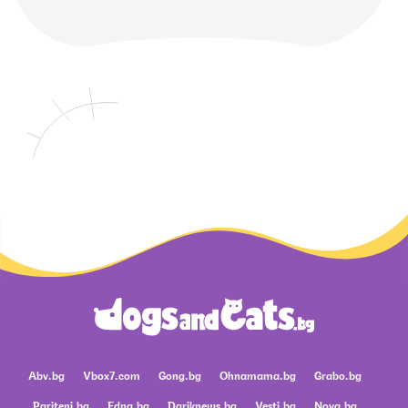
Abv.bg
Vbox7.com
Gong.bg
Ohnamama.bg
Grabo.bg
Pariteni.bg
Edna.bg
Dariknews.bg
Vesti.bg
Nova.bg