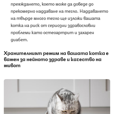
преяждането, което може да доведе до
прекомерно наддаване на тегло. Наддаването
на твърде много тегло ще изложи вашата
котка на риск от сериозни здравословни
проблеми като остеоартрит и захарен
диабет.
Хранителният режим на вашата котка е
важен за нейното здраве и качество на
живот