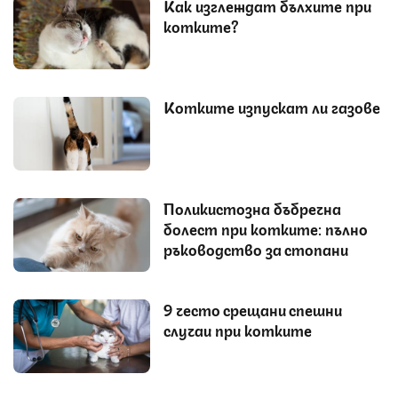
Как изглеждат бълхите при
котките?
Котките изпускат ли газове
Поликистозна бъбречна
болест при котките: пълно
ръководство за стопани
9 често срещани спешни
случаи при котките