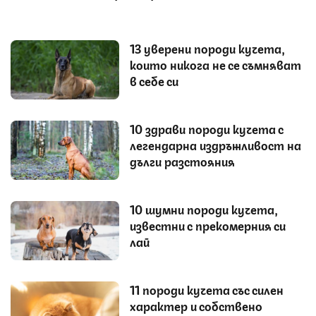
13 уверени породи кучета,
които никога не се съмняват
в себе си
10 здрави породи кучета с
легендарна издръжливост на
дълги разстояния
10 шумни породи кучета,
известни с прекомерния си
лай
11 породи кучета със силен
характер и собствено