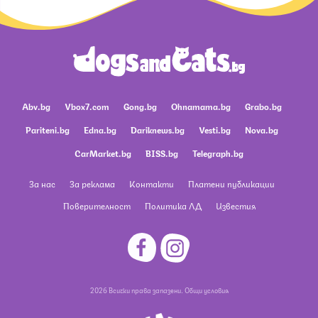
Abv.bg
Vbox7.com
Gong.bg
Ohnamama.bg
Grabo.bg
Pariteni.bg
Edna.bg
Dariknews.bg
Vesti.bg
Nova.bg
CarMarket.bg
BISS.bg
Telegraph.bg
За нас
За реклама
Контакти
Платени публикации
Поверителност
Политика ЛД
Известия
2026 Всички права запазени.
Общи условия