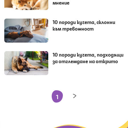
мнение
10 породи кучета, склонни
към тревожност
10 породи кучета, подходящи
за отглеждане на открито
1